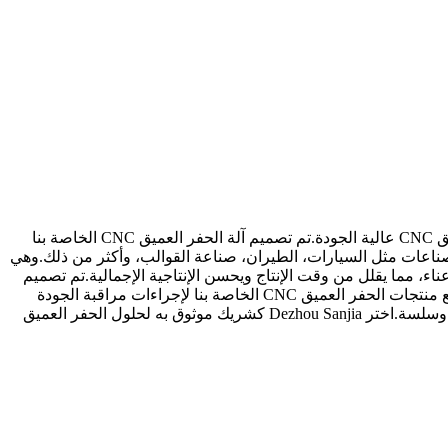
Dezhou Sanjia Machine Manufacturing Co., Ltd، ومقرها في Dezhou، الصين، هي شركة رائدة في تصنيع وتوريد ومصنع منتجات الحفر العميق CNC عالية الجودة.تم تصميم آلة الحفر العميق CNC الخاصة بنا
قدمة، مما يجعله خيارًا مثاليًا لمختلف الصناعات مثل السيارات، الطيران، صناعة القوالب، وأكثر من ذلك.وهي
ة بنا، يمكنك تحقيق ثقوب عميقة ودقيقة دون عناء، مما يقلل من وقت الإنتاج ويحسن الإنتاجية الإجمالية.تم تصميم
الماكينة لسهولة التشغيل، مما يسمح حتى للمشغلين المبتدئين بالعمل بثقة.في Dezhou Sanjia، نحن نعطي الأولوية للجودة ورضا العملاء.تخضع منتجات الحفر العميق CNC الخاصة بنا لإجراءات مراقبة الجودة
الصارمة، مما يضمن حلًا موثوقًا ودائمًا.بالإضافة إلى ذلك، يقدم فريقنا ذو الخبرة خدمة ودعم استثنائيين لما بعد البيع، مما يضمن تجربة سلسة وسلسة.اختر Dezhou Sanjia كشريك موثوق به لحلول الحفر العميق