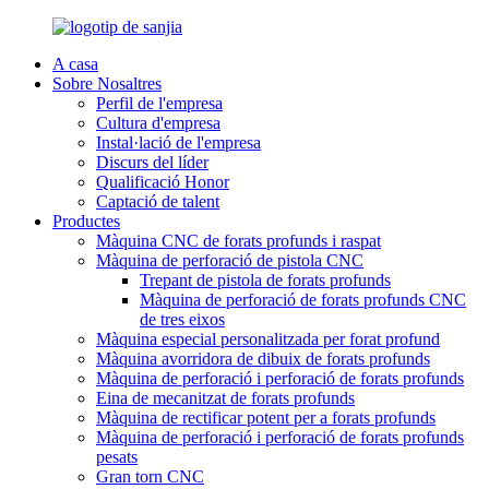
A casa
Sobre Nosaltres
Perfil de l'empresa
Cultura d'empresa
Instal·lació de l'empresa
Discurs del líder
Qualificació Honor
Captació de talent
Productes
Màquina CNC de forats profunds i raspat
Màquina de perforació de pistola CNC
Trepant de pistola de forats profunds
Màquina de perforació de forats profunds CNC
de tres eixos
Màquina especial personalitzada per forat profund
Màquina avorridora de dibuix de forats profunds
Màquina de perforació i perforació de forats profunds
Eina de mecanitzat de forats profunds
Màquina de rectificar potent per a forats profunds
Màquina de perforació i perforació de forats profunds
pesats
Gran torn CNC