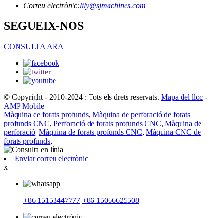
Correu electrònic:
lily@sjmachines.com
SEGUEIX-NOS
CONSULTA ARA
© Copyright - 2010-2024 : Tots els drets reservats.
Mapa del lloc
-
AMP Mobile
Màquina de forats profunds
,
Màquina de perforació de forats
profunds CNC
,
Perforació de forats profunds CNC
,
Màquina de
perforació
,
Màquina de forats profunds CNC
,
Màquina CNC de
forats profunds
,
Enviar correu electrònic
x
+86 15153447777
+86 15066625508