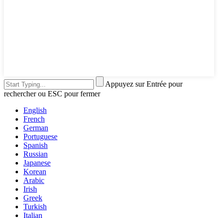
Appuyez sur Entrée pour
rechercher ou ESC pour fermer
English
French
German
Portuguese
Spanish
Russian
Japanese
Korean
Arabic
Irish
Greek
Turkish
Italian