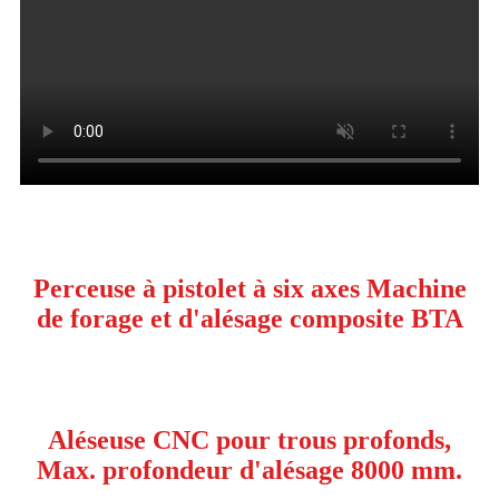
Perceuse à pistolet à six axes Machine
de forage et d'alésage composite BTA
Aléseuse CNC pour trous profonds,
Max. profondeur d'alésage 8000 mm.