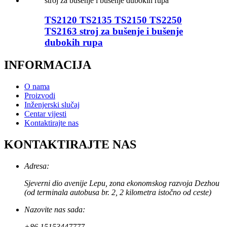
TS2120 TS2135 TS2150 TS2250
TS2163 stroj za bušenje i bušenje
dubokih rupa
INFORMACIJA
O nama
Proizvodi
Inženjerski slučaj
Centar vijesti
Kontaktirajte nas
KONTAKTIRAJTE NAS
Adresa:
Sjeverni dio avenije Lepu, zona ekonomskog razvoja Dezhou
(od terminala autobusa br. 2, 2 kilometra istočno od ceste)
Nazovite nas sada:
+86 15153447777