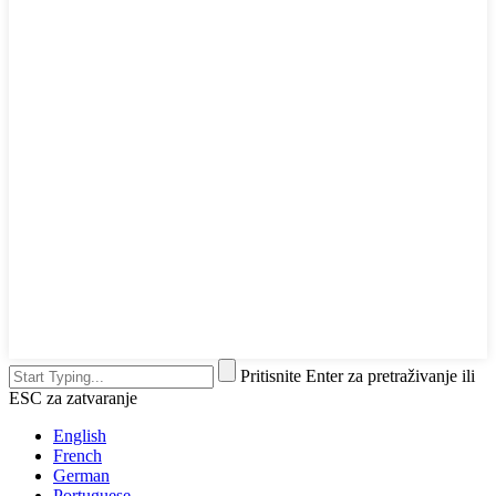
Pritisnite Enter za pretraživanje ili
ESC za zatvaranje
English
French
German
Portuguese