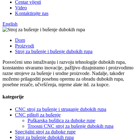
Centar vijesti
Video
Kontaktirajte nas
English
Dom
Proizvodi
Stroj za bušenje i bušenje dubokih rupa
Posvećeni smo istraživanju i razvoju tehnologije dubokih rupa,
konstantno stvaramo inovacije, pažljivo dizajniramo i proizvodimo
razne strojeve za bušenje i srodne proizvode. Nadalje, također
možemo prilagoditi posebnu opremu za obradu dubokih rupa,
posebne rezače, učvršćenja, mjerne alate itd. za kupce.
kategorije
CNC stroj za bušenje i struganje dubokih rupa
CNC pištolj za bušenje
Puškarska bušilica za duboke rupe
Troosni CNC stroj za bušenje dubokih rupa
Specijalni stroj za duboke rupe
Stroj za bušenje dubokih rupa