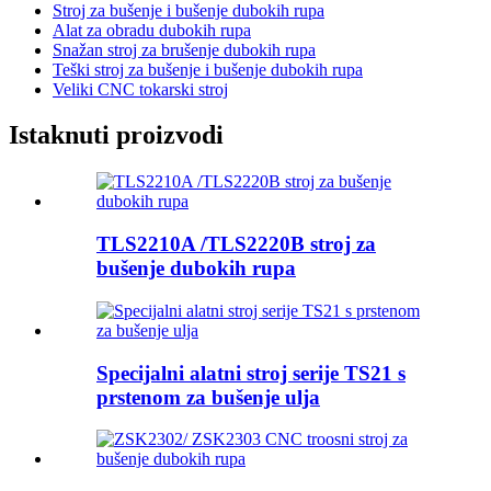
Stroj za bušenje i bušenje dubokih rupa
Alat za obradu dubokih rupa
Snažan stroj za brušenje dubokih rupa
Teški stroj za bušenje i bušenje dubokih rupa
Veliki CNC tokarski stroj
Istaknuti proizvodi
TLS2210A /TLS2220B stroj za
bušenje dubokih rupa
Specijalni alatni stroj serije TS21 s
prstenom za bušenje ulja