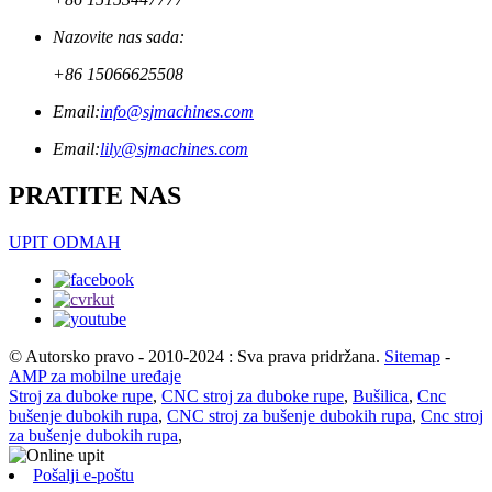
Nazovite nas sada:
+86 15066625508
Email:
info@sjmachines.com
Email:
lily@sjmachines.com
PRATITE NAS
UPIT ODMAH
© Autorsko pravo - 2010-2024 : Sva prava pridržana.
Sitemap
-
AMP za mobilne uređaje
Stroj za duboke rupe
,
CNC stroj za duboke rupe
,
Bušilica
,
Cnc
bušenje dubokih rupa
,
CNC stroj za bušenje dubokih rupa
,
Cnc stroj
za bušenje dubokih rupa
,
Pošalji e-poštu