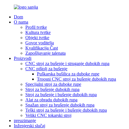
Dom
O nama
Profil tvrtke
Kultura tvrtke
Objekt tvrtke
Govor voditelja
Kvalifikacija Čast
Zapošljavanje talenata
Proizvodi
CNC stroj za bušenje i struganje dubokih rupa
CNC pištolj za bušenje
Puškarska bušilica za duboke rupe
Troosni CNC stroj za bušenje dubokih rupa
Specijalni stroj za duboke rupe
Stroj za bušenje dubokih rupa
Stroj za bušenje i bušenje dubokih rupa
Alat za obradu dubokih rupa
Snažan stroj za brušenje dubokih rupa
Teški stroj za bušenje i bušenje dubokih rupa
Veliki CNC tokarski stroj
preuzimanje
Inženjerski slučaj