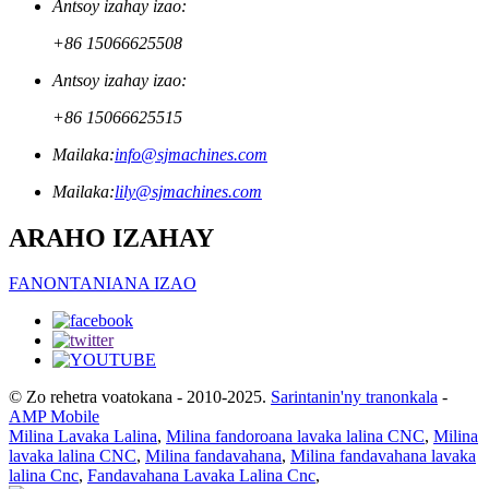
Antsoy izahay izao:
+86 15066625508
Antsoy izahay izao:
+86 15066625515
Mailaka:
info@sjmachines.com
Mailaka:
lily@sjmachines.com
ARAHO IZAHAY
FANONTANIANA IZAO
© Zo rehetra voatokana - 2010-2025.
Sarintanin'ny tranonkala
-
AMP Mobile
Milina Lavaka Lalina
,
Milina fandoroana lavaka lalina CNC
,
Milina
lavaka lalina CNC
,
Milina fandavahana
,
Milina fandavahana lavaka
lalina Cnc
,
Fandavahana Lavaka Lalina Cnc
,