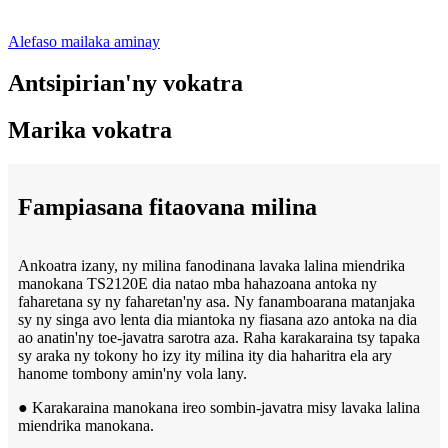
Alefaso mailaka aminay
Antsipirian'ny vokatra
Marika vokatra
Fampiasana fitaovana milina
Ankoatra izany, ny milina fanodinana lavaka lalina miendrika
manokana TS2120E dia natao mba hahazoana antoka ny
faharetana sy ny faharetan'ny asa. Ny fanamboarana matanjaka
sy ny singa avo lenta dia miantoka ny fiasana azo antoka na dia
ao anatin'ny toe-javatra sarotra aza. Raha karakaraina tsy tapaka
sy araka ny tokony ho izy ity milina ity dia haharitra ela ary
hanome tombony amin'ny vola lany.
● Karakaraina manokana ireo sombin-javatra misy lavaka lalina
miendrika manokana.