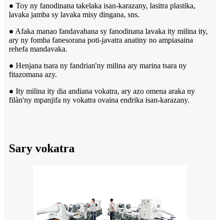
● Toy ny fanodinana takelaka isan-karazany, lasitra plastika,
lavaka jamba sy lavaka misy dingana, sns.
● Afaka manao fandavahana sy fanodinana lavaka ity milina ity,
ary ny fomba fanesorana poti-javatra anatiny no ampiasaina
rehefa mandavaka.
● Henjana tsara ny fandrian'ny milina ary marina tsara ny
fitazomana azy.
● Ity milina ity dia andiana vokatra, ary azo omena araka ny
filàn'ny mpanjifa ny vokatra ovaina endrika isan-karazany.
Sary vokatra