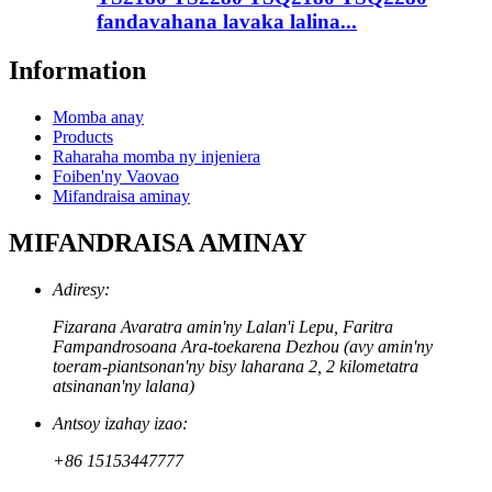
fandavahana lavaka lalina...
Information
Momba anay
Products
Raharaha momba ny injeniera
Foiben'ny Vaovao
Mifandraisa aminay
MIFANDRAISA AMINAY
Adiresy:
Fizarana Avaratra amin'ny Lalan'i Lepu, Faritra
Fampandrosoana Ara-toekarena Dezhou (avy amin'ny
toeram-piantsonan'ny bisy laharana 2, 2 kilometatra
atsinanan'ny lalana)
Antsoy izahay izao:
+86 15153447777