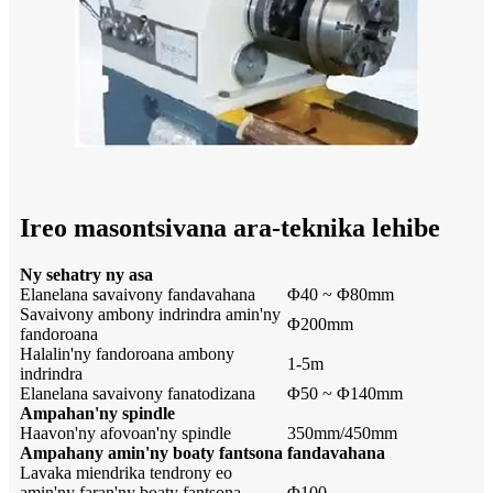
Ireo masontsivana ara-teknika lehibe
Ny sehatry ny asa
Elanelana savaivony fandavahana
Φ40 ~ Φ80mm
Savaivony ambony indrindra amin'ny
Φ200mm
fandoroana
Halalin'ny fandoroana ambony
1-5m
indrindra
Elanelana savaivony fanatodizana
Φ50 ~ Φ140mm
Ampahan'ny spindle
Haavon'ny afovoan'ny spindle
350mm/450mm
Ampahany amin'ny boaty fantsona fandavahana
Lavaka miendrika tendrony eo
amin'ny faran'ny boaty fantsona
Φ100