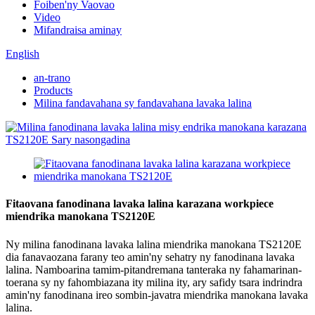
Foiben'ny Vaovao
Video
Mifandraisa aminay
English
an-trano
Products
Milina fandavahana sy fandavahana lavaka lalina
Fitaovana fanodinana lavaka lalina karazana workpiece
miendrika manokana TS2120E
Ny milina fanodinana lavaka lalina miendrika manokana TS2120E
dia fanavaozana farany teo amin'ny sehatry ny fanodinana lavaka
lalina. Namboarina tamim-pitandremana tanteraka ny fahamarinan-
toerana sy ny fahombiazana ity milina ity, ary safidy tsara indrindra
amin'ny fanodinana ireo sombin-javatra miendrika manokana lavaka
lalina.