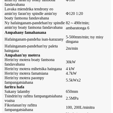
fandavahana
Lavaka miendrika tendrony eo
amin'ny faran'ny spindle amin'ny
Φ120 1:20
boaty fantsona fandavahana
Ny hafainganam-pandehan'ny spindle
82～490r/min;
amin'ny boaty fantsona fandavahana
ambaratonga 6
Ampahany famahanana
5-500mm/min; tsy misy
Hafainganam-pandeha isan-karazany
dingana
Hafainganam-pandehan'ny paleta
2m/min
haingana
Ampahan'ny motera
Herin'ny motera boaty fantsona
30kW
fandavahana
Herin'ny motera mihetsika haingana
4 kW
Herin'ny motera famatsiana
4.7kW
Herin'ny motera paompy
5.5kWx2
fampangatsiahana
faritra hafa
Sakany lalamby
650mm
Tsindrin'ny rafitra fampangatsiahana
2.5MPa
voaisa
Fikorianan'ny rafitra
100, 200L/minitra
fampangatsiahana