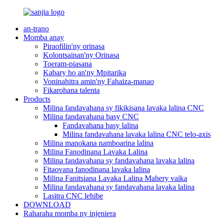
an-trano
Momba anay
Piraofilin'ny orinasa
Kolontsainan'ny Orinasa
Toeram-piasana
Kabary ho an'ny Mpitarika
Voninahitra amin'ny Fahaiza-manao
Fikarohana talenta
Products
Milina fandavahana sy fikikisana lavaka lalina CNC
Milina fandavahana basy CNC
Fandavahana basy lalina
Milina fandavahana lavaka lalina CNC telo-axis
Milina manokana namboarina lalina
Milina Fanodinana Lavaka Lalina
Milina fandavahana sy fandavahana lavaka lalina
Fitaovana fanodinana lavaka lalina
Milina Fanitsiana Lavaka Lalina Mahery vaika
Milina fandavahana sy fandavahana lavaka lalina
Lasitra CNC lehibe
DOWNLOAD
Raharaha momba ny injeniera