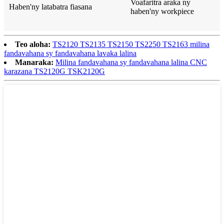
Voafaritra araka ny
Haben'ny latabatra fiasana
haben'ny workpiece
Teo aloha:
TS2120 TS2135 TS2150 TS2250 TS2163 milina
fandavahana sy fandavahana lavaka lalina
Manaraka:
Milina fandavahana sy fandavahana lalina CNC
karazana TS2120G TSK2120G