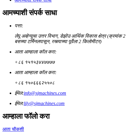
आमच्याशी संपर्क साधा
पत्ता:
लेपू अव्हेन्यूचा उत्तर विभाग, डेझोउ आर्थिक विकास क्षेत्र (क्रमांक 2
बसच्या टर्मिनलपासून, रस्त्याच्या पूर्वेला 2 किलोमीटर)
आता आम्हाला कॉल करा:
+८६ १५१५३४४७७७७
आता आम्हाला कॉल करा:
+८६ १५०६६६२५५०८
ईमेल:
info@sjmachines.com
ईमेल:
lily@sjmachines.com
आम्हाला फॉलो करा
आता चौकशी