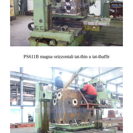
PS611B magna orizzontali tat-tħin u tat-tħaffir