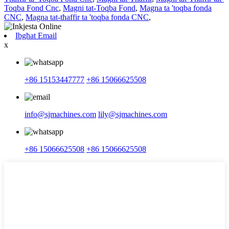
Toqba Fond Cnc
,
Magni tat-Toqba Fond
,
Magna ta 'toqba fonda
CNC
,
Magna tat-tħaffir ta 'toqba fonda CNC
,
Ibgħat Email
x
+86 15153447777
+86 15066625508
info@sjmachines.com
lily@sjmachines.com
+86 15066625508
+86 15066625508