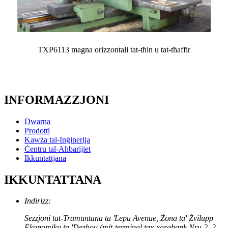
TXP6113 magna orizzontali tat-tħin u tat-tħaffir
INFORMAZZJONI
Dwarna
Prodotti
Kawża tal-Inġinerija
Ċentru tal-Aħbarijiet
Ikkuntattjana
IKKUNTATTANA
Indirizz:
Sezzjoni tat-Tramuntana ta 'Lepu Avenue, Żona ta' Żvilupp
Ekonomiku ta 'Dezhou (mit-terminal tax-xarabank Nru 2, 2