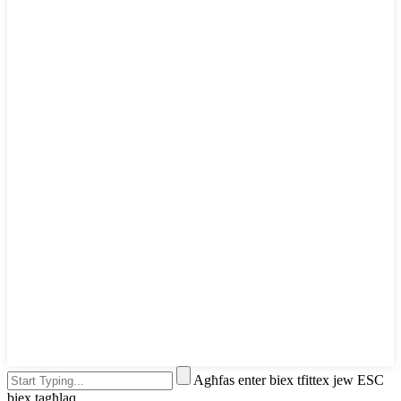
Agħfas enter biex tfittex jew ESC
biex tagħlaq