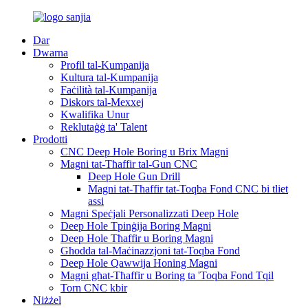
Dar
Dwarna
Profil tal-Kumpanija
Kultura tal-Kumpanija
Faċilità tal-Kumpanija
Diskors tal-Mexxej
Kwalifika Unur
Reklutaġġ ta' Talent
Prodotti
CNC Deep Hole Boring u Brix Magni
Magni tat-Tħaffir tal-Gun CNC
Deep Hole Gun Drill
Magni tat-Tħaffir tat-Toqba Fond CNC bi tliet
assi
Magni Speċjali Personalizzati Deep Hole
Deep Hole Tpinġija Boring Magni
Deep Hole Tħaffir u Boring Magni
Għodda tal-Maċinazzjoni tat-Toqba Fond
Deep Hole Qawwija Honing Magni
Magni għat-Tħaffir u Boring ta 'Toqba Fond Tqil
Torn CNC kbir
Niżżel