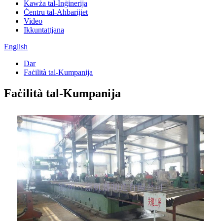
Kawża tal-Inġinerija
Ċentru tal-Aħbarijiet
Video
Ikkuntattjana
English
Dar
Faċilità tal-Kumpanija
Faċilità tal-Kumpanija