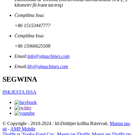
kilometri fil-lvant tat-triq)
Ċemplilna Issa:
+86 15153447777
Ċemplilna Issa:
+86 15066625508
Email:
info@sjmachines.com
Email:
lily@sjmachines.com
SEGWINA
INKJESTA ISSA
© Copyright - 2010-2024 : Id-Drittijiet kollha Riżervati.
Mappa tas-
sit
-
AMP Mobile
Tħaffir ta 'Toqba Fond Cnc
,
Magni tat-Tħaffir
,
Magni tat-Tħaffir tat-