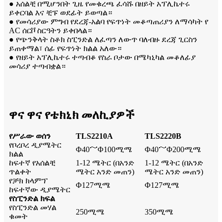
● አሰልቺ በሚሆንበት ጊዜ የመቁረጫ ፈሳሹ በዘይት አፕሊኬተሩ
ይቀርባል እና ቺፑ ወደፊት ይወጣል።
● የመሳሪያው ምግብ የደረጃ-አልባ የፍጥነት መቆጣጠሪያን ለማሳካት የ
AC ሰርቮ ስርዓትን ይቀበላል።
● የጭንቅላት ስቶክ ስፒንድል ለፈጣን ለውጥ ባለብዙ ደረጃ ጊርስን
ይጠቀማል፣ ሰፊ የፍጥነት ክልል አለው።
● የዘይት አፕሊኬተሩ ተጣብቆ የስራ ቦታው በሜካኒካል መቆለፊያ
መሳሪያ ተጣብቋል።
ዋና ዋና የቴክኒክ መለኪያዎች
የሥራው ወሰን
TLS2210A
TLS2220B
የቦረቦረ ዲያሜትር
Φ40～Φ100ሚሜ
Φ40～Φ200ሚሜ
ክልል
ከፍተኛ የአሰልቺ
1-12 ሜትር (በአንድ
1-12 ሜትር (በአንድ
ጥልቀት
ሜትር አንድ መጠን)
ሜትር አንድ መጠን)
የቻክ ክላምፕ
Φ127ሚሜ
Φ127ሚሜ
ከፍተኛው ዲያሜትር
የስፒንድል ክፍል
የስፒንድል መሃል
250ሚሜ
350ሚሜ
ቁመት