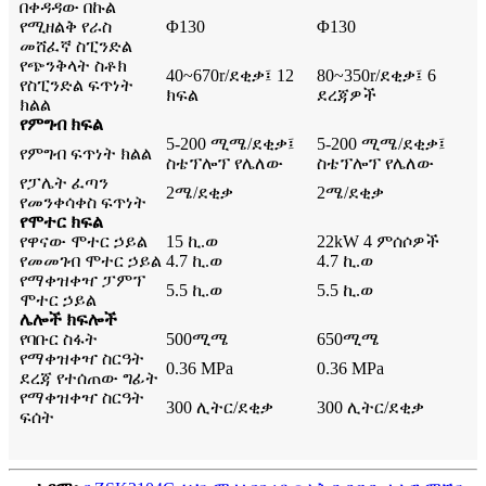
በቀዳዳው በኩል
የሚዘልቅ የራስ
Φ130
Φ130
መሸፈኛ ስፒንድል
የጭንቅላት ስቶክ
40~670r/ደቂቃ፤ 12
80~350r/ደቂቃ፤ 6
የስፒንድል ፍጥነት
ክፍል
ደረጃዎች
ክልል
የምግብ ክፍል
5-200 ሚሜ/ደቂቃ፤
5-200 ሚሜ/ደቂቃ፤
የምግብ ፍጥነት ክልል
ስቴፕሎፕ የሌለው
ስቴፕሎፕ የሌለው
የፓሌት ፈጣን
2ሜ/ደቂቃ
2ሜ/ደቂቃ
የመንቀሳቀስ ፍጥነት
የሞተር ክፍል
የዋናው ሞተር ኃይል
15 ኪ.ወ
22kW 4 ምሰሶዎች
የመመገብ ሞተር ኃይል
4.7 ኪ.ወ
4.7 ኪ.ወ
የማቀዝቀዣ ፓምፕ
5.5 ኪ.ወ
5.5 ኪ.ወ
ሞተር ኃይል
ሌሎች ክፍሎች
የባቡር ስፋት
500ሚሜ
650ሚሜ
የማቀዝቀዣ ስርዓት
0.36 MPa
0.36 MPa
ደረጃ የተሰጠው ግፊት
የማቀዝቀዣ ስርዓት
300 ሊትር/ደቂቃ
300 ሊትር/ደቂቃ
ፍሰት