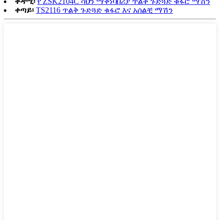
ቀዳሚ፡
የ ZSK2104C ሳህን ማቀነባበሪያ ጥልቅ ጉድጓድ ቁፋሮ ማሽን
ቀጣይ፡
TS2116 ጥልቅ ጉድጓድ ቁፋሮ እና አሰልቺ ማሽን