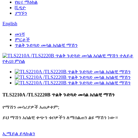
የዜና ማዕከል
ቪዲዮ
ያግኙን
English
መነሻ
ምርቶች
ጥልቅ ጉድጓድ መሳል አሰልቺ ማሽን
TLS2210A /TLS2220B ጥልቅ ጉድጓድ መሳል አሰልቺ ማሽን
የማሽን መሳሪያዎች አጠቃቀም;
ይህ ማሽን አሰልቺ ቀጭን ቱቦዎችን ለማሰልጠን ልዩ ማሽን ነው።
ኢሜይል ይላኩልን