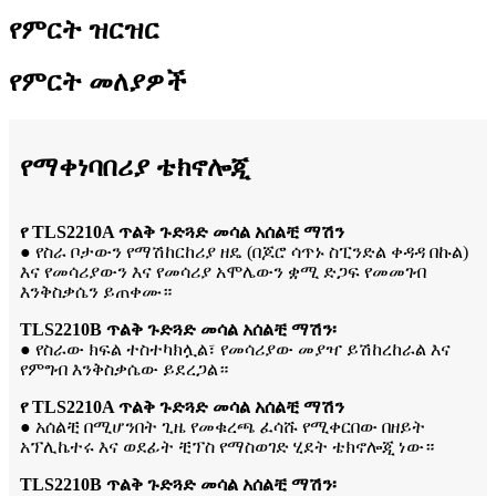
የምርት ዝርዝር
የምርት መለያዎች
የማቀነባበሪያ ቴክኖሎጂ
የ TLS2210A ጥልቅ ጉድጓድ መሳል አሰልቺ ማሽን
● የስራ ቦታውን የማሽከርከሪያ ዘዴ (በጆሮ ሳጥኑ ስፒንድል ቀዳዳ በኩል)
እና የመሳሪያውን እና የመሳሪያ አሞሌውን ቋሚ ድጋፍ የመመገብ
እንቅስቃሴን ይጠቀሙ።
TLS2210B ጥልቅ ጉድጓድ መሳል አሰልቺ ማሽን፡
● የስራው ክፍል ተስተካክሏል፣ የመሳሪያው መያዣ ይሽከረከራል እና
የምግብ እንቅስቃሴው ይደረጋል።
የ TLS2210A ጥልቅ ጉድጓድ መሳል አሰልቺ ማሽን
● አሰልቺ በሚሆንበት ጊዜ የመቁረጫ ፈሳሹ የሚቀርበው በዘይት
አፕሊኬተሩ እና ወደፊት ቺፕስ የማስወገድ ሂደት ቴክኖሎጂ ነው።
TLS2210B ጥልቅ ጉድጓድ መሳል አሰልቺ ማሽን፡