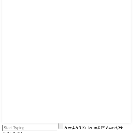
ለመፈለግ Enter ወይም ለመዝጋት