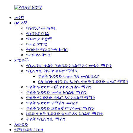
መነሻ
ስለ እኛ
የኩባንያ መገለጫ
የኩባንያ ባህል
የኩባንያ ተቋም
የመሪ ንግግር
የብቃት ማረጋገጫ ክብር
የተሰጥኦ ቅጥር
ምርቶች
የሲኤንሲ ጥልቅ ጉድጓድ አሰልቺ እና መፋቅ ማሽን
የሲኤንሲ ሽጉጥ ቁፋሮ ማሽን
ጥልቅ ጉድጓድ የጠመንጃ መሰርሰሪያ
ባለ ሶስት ዘንግ የሲኤንሲ ጥልቅ ጉድጓድ ቁፋሮ ማሽን
ጥልቅ ጉድጓድ ብጁ የተደረገ ልዩ ማሽን
ጥልቅ ጉድጓድ መሳል አሰልቺ ማሽን
ጥልቅ የጉድጓድ ቁፋሮ እና አሰልቺ ማሽን
ጥልቅ ጉድጓድ የማሽን መሳሪያ
ጥልቅ ጉድጓድ ኃይለኛ የማሳመር ማሽን
ከባድ ጥልቅ ጉድጓድ ቁፋሮ እና አሰልቺ ማሽን
ትልቅ የሲኤንሲ ማሽን
አውርድ
የምህንድስና ኬዝ