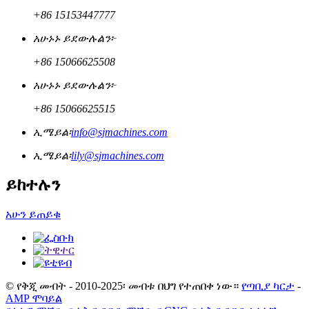
+86 15153447777
አሁኑኑ ይደውሉልን፦
+86 15066625508
አሁኑኑ ይደውሉልን፦
+86 15066625515
ኢሜይል፡
info@sjmachines.com
ኢሜይል፡
lily@sjmachines.com
ይከተሉን
አሁን ይጠይቁ
© የቅጂ መብት - 2010-2025፡ መብቱ በህግ የተጠበቀ ነው።
የጣቢያ ካርታ
-
AMP ሞባይል