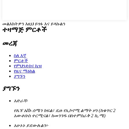
መልእክትዎን እዚህ ይፃፉ እና ይላኩልን
ተዛማጅ ምርቶች
መረጃ
ስለ እኛ
ምርቶች
የምህንድስና ኬዝ
የዜና ማዕከል
ያግኙን
ያግኙን
አድራሻ፡
የሌፑ አቨኑ ሰሜን ክፍል፣ ዴዙ የኢኮኖሚ ልማት ዞን (ከቁጥር 2
አውቶቡስ ተርሚናል፣ ከመንገዱ በስተምስራቅ 2 ኪ.ሜ)
አሁኑኑ ይደውሉልን፦