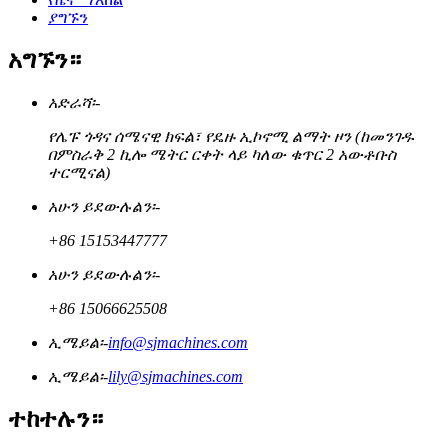
ያግኙን
አግኙን።
አድራሻ፡-
የሌፑ ጎዳና ሰሜናዊ ክፍል፣ የዴዙ ኢኮኖሚ ልማት ዞን (ከመንገዱ
በምስራቅ 2 ኪሎ ሜትር ርቀት ላይ ካለው ቁጥር 2 አውቶቡስ
ተርሚናል)
አሁን ይደውሉልን፡-
+86 15153447777
አሁን ይደውሉልን፡-
+86 15066625508
ኢሜይል፡-
info@sjmachines.com
ኢሜይል፡-
lily@sjmachines.com
ተከተሉን።