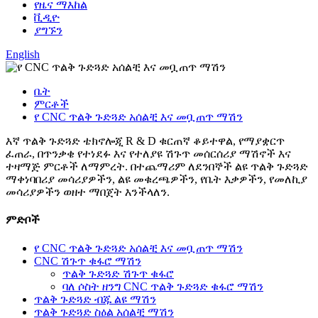
የዜና ማእከል
ቪዲዮ
ያግኙን
English
ቤት
ምርቶች
የ CNC ጥልቅ ጉድጓድ አሰልቺ እና መቧጠጥ ማሽን
እኛ ጥልቅ ጉድጓድ ቴክኖሎጂ R & D ቁርጠኛ ቆይተዋል, የማያቋርጥ
ፈጠራ, በጥንቃቄ የተነደፉ እና የተለያዩ ሽጉጥ መሰርሰሪያ ማሽኖች እና
ተዛማጅ ምርቶች ለማምረት. በተጨማሪም ለደንበኞች ልዩ ጥልቅ ጉድጓድ
ማቀነባበሪያ መሳሪያዎችን, ልዩ መቁረጫዎችን, የቤት እቃዎችን, የመለኪያ
መሳሪያዎችን ወዘተ ማበጀት እንችላለን.
ምድቦች
የ CNC ጥልቅ ጉድጓድ አሰልቺ እና መቧጠጥ ማሽን
CNC ሽጉጥ ቁፋሮ ማሽን
ጥልቅ ጉድጓድ ሽጉጥ ቁፋሮ
ባለ ሶስት ዘንግ CNC ጥልቅ ጉድጓድ ቁፋሮ ማሽን
ጥልቅ ጉድጓድ ብጁ ልዩ ማሽን
ጥልቅ ጉድጓድ ስዕል አሰልቺ ማሽን