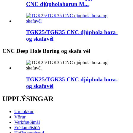
CNC djúpholaborun M...
TGK25/TGK35 CNC djúphola bora-
og skafavél
CNC Deep Hole Boring og skafa vél
TGK25/TGK35 CNC djúphola bora-
og skafavél
UPPLÝSINGAR
Um okkur
Vörur
Verkfræðimál
Fréttamiðstöð
Hafðu samband