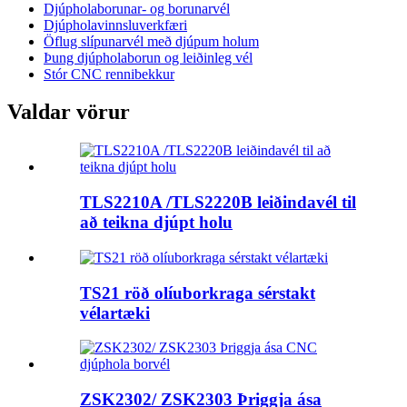
Djúpholaborunar- og borunarvél
Djúpholavinnsluverkfæri
Öflug slípunarvél með djúpum holum
Þung djúpholaborun og leiðinleg vél
Stór CNC rennibekkur
Valdar vörur
TLS2210A /TLS2220B leiðindavél til
að teikna djúpt holu
TS21 röð olíuborkraga sérstakt
vélartæki
ZSK2302/ ZSK2303 Þriggja ása