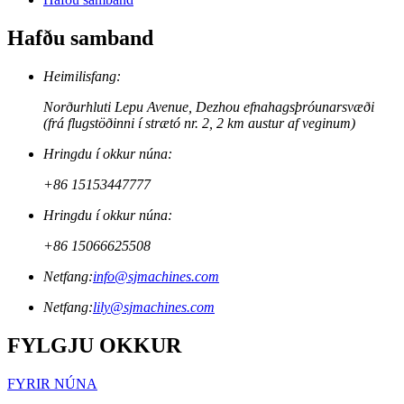
Hafðu samband
Heimilisfang:
Norðurhluti Lepu Avenue, Dezhou efnahagsþróunarsvæði
(frá flugstöðinni í strætó nr. 2, 2 km austur af veginum)
Hringdu í okkur núna:
+86 15153447777
Hringdu í okkur núna:
+86 15066625508
Netfang:
info@sjmachines.com
Netfang:
lily@sjmachines.com
FYLGJU OKKUR
FYRIR NÚNA