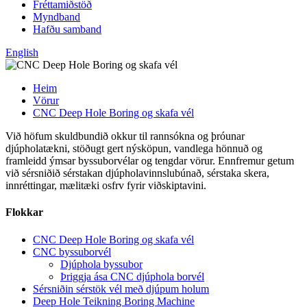
Fréttamiðstöð
Myndband
Hafðu samband
English
Heim
Vörur
CNC Deep Hole Boring og skafa vél
Við höfum skuldbundið okkur til rannsókna og þróunar
djúpholatækni, stöðugt gert nýsköpun, vandlega hönnuð og
framleidd ýmsar byssuborvélar og tengdar vörur. Ennfremur getum
við sérsniðið sérstakan djúpholavinnslubúnað, sérstaka skera,
innréttingar, mælitæki osfrv fyrir viðskiptavini.
Flokkar
CNC Deep Hole Boring og skafa vél
CNC byssuborvél
Djúphola byssubor
Þriggja ása CNC djúphola borvél
Sérsniðin sérstök vél með djúpum holum
Deep Hole Teikning Boring Machine