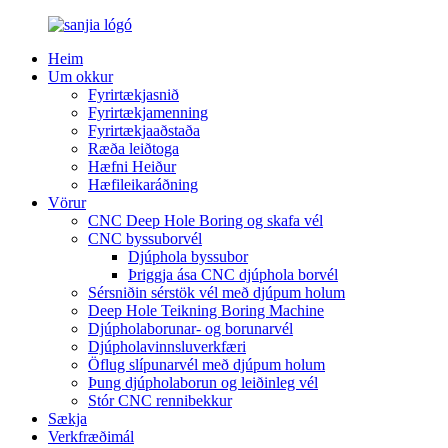
Heim
Um okkur
Fyrirtækjasnið
Fyrirtækjamenning
Fyrirtækjaaðstaða
Ræða leiðtoga
Hæfni Heiður
Hæfileikaráðning
Vörur
CNC Deep Hole Boring og skafa vél
CNC byssuborvél
Djúphola byssubor
Þriggja ása CNC djúphola borvél
Sérsniðin sérstök vél með djúpum holum
Deep Hole Teikning Boring Machine
Djúpholaborunar- og borunarvél
Djúpholavinnsluverkfæri
Öflug slípunarvél með djúpum holum
Þung djúpholaborun og leiðinleg vél
Stór CNC rennibekkur
Sækja
Verkfræðimál