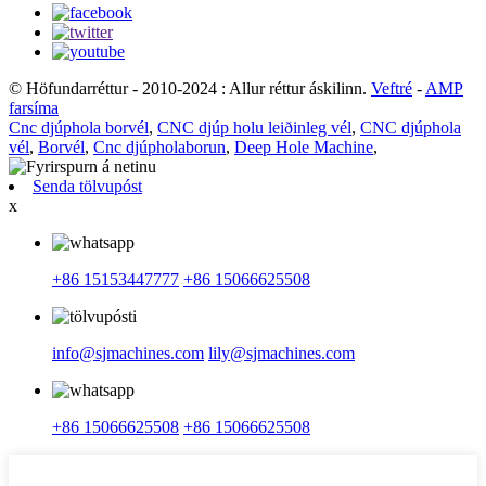
© Höfundarréttur - 2010-2024 : Allur réttur áskilinn.
Veftré
-
AMP
farsíma
Cnc djúphola borvél
,
CNC djúp holu leiðinleg vél
,
CNC djúphola
vél
,
Borvél
,
Cnc djúpholaborun
,
Deep Hole Machine
,
Senda tölvupóst
x
+86 15153447777
+86 15066625508
info@sjmachines.com
lily@sjmachines.com
+86 15066625508
+86 15066625508