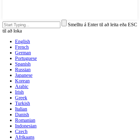
Smelltu á Enter til að leita eða ESC
til að loka
English
French
German
Portuguese
Spanish
Russian
Japanese
Korean
Arabic
Irish
Greek
Turkish
Italian
Danish
Romanian
Indonesian
Czech
Afrikaans