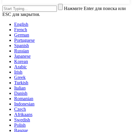
Нажмите Enter для поиска или
ESC для закрытия.
English
French
German
Portuguese
Spanish
Russian
Japanese
Korean
Arabic
Irish
Greek
Turkish
Italian
Danish
Romanian
Indonesian
Czech
Afrikaans
Swedish
Polish
Basque