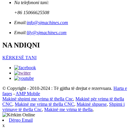
Na telefononi tani:
+86 15066625508
Email:
info@sjmachines.com
Email:
lily@sjmachines.com
NA NDIQNI
KËRKESË TANI
© Copyright - 2010-2024 : Të gjitha të drejtat e rezervuara.
Harta e
faqes
-
AMP Mobile
Makinë shpimi me vrima të thella Cnc
,
Makinë për vrima të thella
CNC
,
Makinë me vrima të thella CNC
,
Makinë shpuese
,
Shpimi i
vrimave të thella Cnc
,
Makinë me vrima të thella
,
Dërgo Email
x