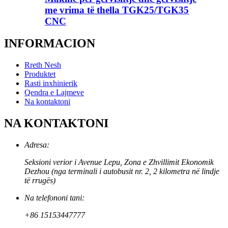
me vrima të thella TGK25/TGK35
CNC
INFORMACION
Rreth Nesh
Produktet
Rasti inxhinierik
Qendra e Lajmeve
Na kontaktoni
NA KONTAKTONI
Adresa:
Seksioni verior i Avenue Lepu, Zona e Zhvillimit Ekonomik
Dezhou (nga terminali i autobusit nr. 2, 2 kilometra në lindje
të rrugës)
Na telefononi tani:
+86 15153447777