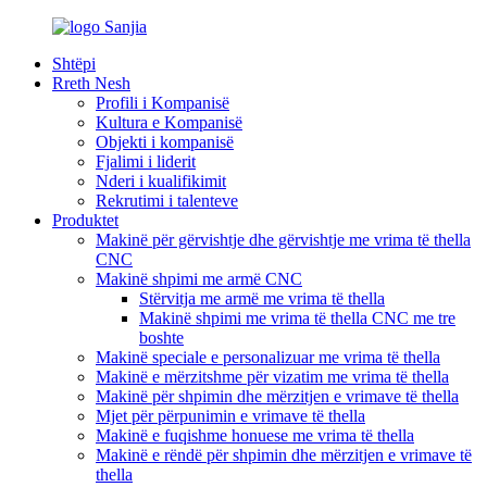
Shtëpi
Rreth Nesh
Profili i Kompanisë
Kultura e Kompanisë
Objekti i kompanisë
Fjalimi i liderit
Nderi i kualifikimit
Rekrutimi i talenteve
Produktet
Makinë për gërvishtje dhe gërvishtje me vrima të thella
CNC
Makinë shpimi me armë CNC
Stërvitja me armë me vrima të thella
Makinë shpimi me vrima të thella CNC me tre
boshte
Makinë speciale e personalizuar me vrima të thella
Makinë e mërzitshme për vizatim me vrima të thella
Makinë për shpimin dhe mërzitjen e vrimave të thella
Mjet për përpunimin e vrimave të thella
Makinë e fuqishme honuese me vrima të thella
Makinë e rëndë për shpimin dhe mërzitjen e vrimave të
thella