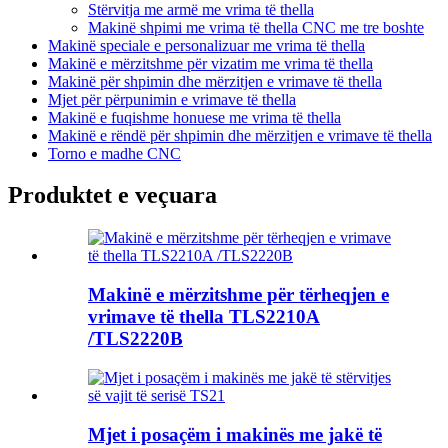
Stërvitja me armë me vrima të thella
Makinë shpimi me vrima të thella CNC me tre boshte
Makinë speciale e personalizuar me vrima të thella
Makinë e mërzitshme për vizatim me vrima të thella
Makinë për shpimin dhe mërzitjen e vrimave të thella
Mjet për përpunimin e vrimave të thella
Makinë e fuqishme honuese me vrima të thella
Makinë e rëndë për shpimin dhe mërzitjen e vrimave të thella
Torno e madhe CNC
Produktet e veçuara
Makinë e mërzitshme për tërheqjen e
vrimave të thella TLS2210A
/TLS2220B
Mjet i posaçëm i makinës me jakë të