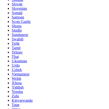
Slovak
Slovenian
Somali
Samoan
Scots Gaelic
Shona
Sindhi
Sundanese
Swahili
Tajik
Tamil
Telugu
Thai
Ukrainian
Urdu
Uzbek
Vietnamese
Welsh
Xhosa
Yiddish
Yoruba
Zulu
Kinyarwanda
Tatar