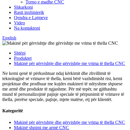
Torno e madhe CNC
Shkarkoni
Rasti inxhinierik
Qendra e Lajmeve
Video
Na kontaktoni
English
Shtëpi
Produktet
Makinë për gërvishtje dhe gërvishtje me vrima të thella CNC
Ne kemi qenë të përkushtuar ndaj kërkimit dhe zhvillimit të
teknologjisë së vrimave të thella, kemi bërë vazhdimisht risi, kemi
projektuar dhe prodhuar me kujdes makineri të ndryshme shpuese
me armë dhe produkte të ngjashme. Për më tepër, ne gjithashtu
mund të personalizojmë pajisje speciale të përpunimit të vrimave të
thella, prerëse speciale, pajisje, mjete matëse, etj për klientët.
Kategoritë
Makinë për gërvishtje dhe gërvishtje me vrima të thella CNC
Makinë shpimi me armë CNC