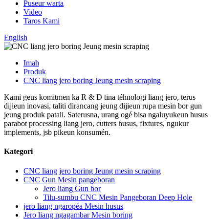
Puseur warta
Video
Taros Kami
English
Imah
Produk
CNC liang jero boring Jeung mesin scraping
Kami geus komitmen ka R & D tina téhnologi liang jero, terus
dijieun inovasi, taliti dirancang jeung dijieun rupa mesin bor gun
jeung produk patali. Saterusna, urang ogé bisa ngaluyukeun husus
parabot processing liang jero, cutters husus, fixtures, ngukur
implements, jsb pikeun konsumén.
Kategori
CNC liang jero boring Jeung mesin scraping
CNC Gun Mesin pangeboran
Jero liang Gun bor
Tilu-sumbu CNC Mesin Pangeboran Deep Hole
jero liang ngaropéa Mesin husus
Jero liang ngagambar Mesin boring