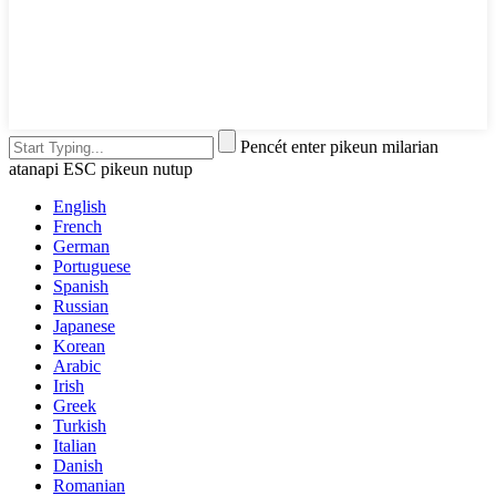
Pencét enter pikeun milarian
atanapi ESC pikeun nutup
English
French
German
Portuguese
Spanish
Russian
Japanese
Korean
Arabic
Irish
Greek
Turkish
Italian
Danish
Romanian