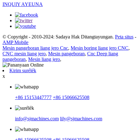
INQUIY AYEUNA
© Copyright - 2010-2024: Sadaya Hak Ditangtayungan.
Peta situs
-
AMP Mobile
Mesin pangeboran liang jero Cnc
,
Mesin boring liang jero CNC
,
CNC mesin liang jero
,
Mesin pangeboran
,
Cnc Deep liang
pangeboran
,
Mesin liang jero
,
Kirim surélék
x
+86 15153447777
+86 15066625508
info@sjmachines.com
lily@sjmachines.com
+86 15066625508
+86 15066625508