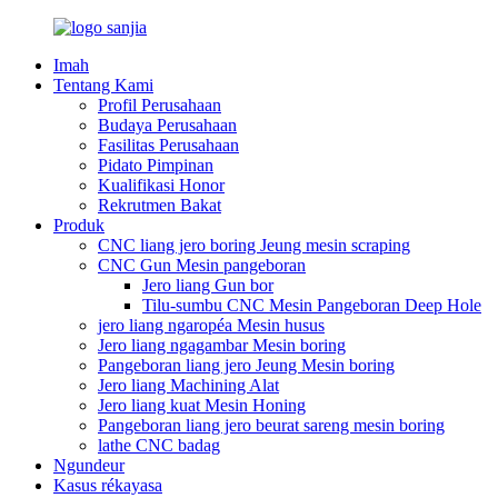
Imah
Tentang Kami
Profil Perusahaan
Budaya Perusahaan
Fasilitas Perusahaan
Pidato Pimpinan
Kualifikasi Honor
Rekrutmen Bakat
Produk
CNC liang jero boring Jeung mesin scraping
CNC Gun Mesin pangeboran
Jero liang Gun bor
Tilu-sumbu CNC Mesin Pangeboran Deep Hole
jero liang ngaropéa Mesin husus
Jero liang ngagambar Mesin boring
Pangeboran liang jero Jeung Mesin boring
Jero liang Machining Alat
Jero liang kuat Mesin Honing
Pangeboran liang jero beurat sareng mesin boring
lathe CNC badag
Ngundeur
Kasus rékayasa