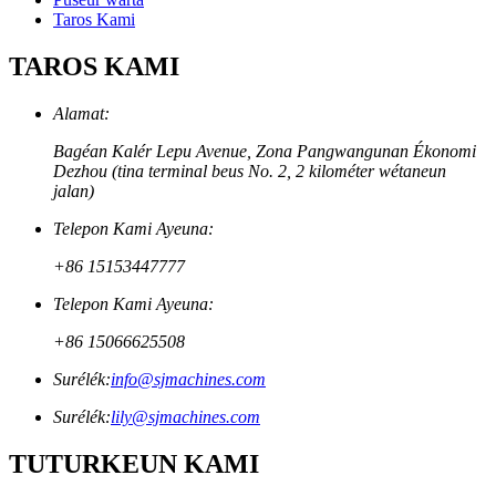
Taros Kami
TAROS KAMI
Alamat:
Bagéan Kalér Lepu Avenue, Zona Pangwangunan Ékonomi
Dezhou (tina terminal beus No. 2, 2 kilométer wétaneun
jalan)
Telepon Kami Ayeuna:
+86 15153447777
Telepon Kami Ayeuna:
+86 15066625508
Surélék:
info@sjmachines.com
Surélék:
lily@sjmachines.com
TUTURKEUN KAMI