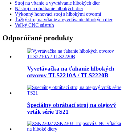
Stroj na vŕtanie a vyvrtávanie hlbokých dier
Nástroj na obrábanie hlbokých dier
Výkonný honovací stroj s hlbokými otvormi
Ťažký stroj na vŕtanie a vyvrtávanie hlbokých dier
Veľký CNC sústruh
Odporúčané produkty
Vyvrtávačka na ťahanie hlbokých
otvorov TLS2210A / TLS2220B
Špeciálny obrábací stroj na olejový
vrták série TS21