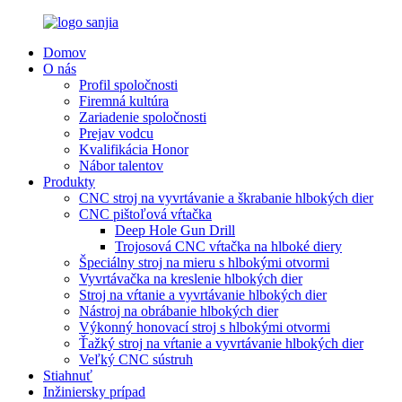
Domov
O nás
Profil spoločnosti
Firemná kultúra
Zariadenie spoločnosti
Prejav vodcu
Kvalifikácia Honor
Nábor talentov
Produkty
CNC stroj na vyvrtávanie a škrabanie hlbokých dier
CNC pištoľová vŕtačka
Deep Hole Gun Drill
Trojosová CNC vŕtačka na hlboké diery
Špeciálny stroj na mieru s hlbokými otvormi
Vyvrtávačka na kreslenie hlbokých dier
Stroj na vŕtanie a vyvrtávanie hlbokých dier
Nástroj na obrábanie hlbokých dier
Výkonný honovací stroj s hlbokými otvormi
Ťažký stroj na vŕtanie a vyvrtávanie hlbokých dier
Veľký CNC sústruh
Stiahnuť
Inžiniersky prípad