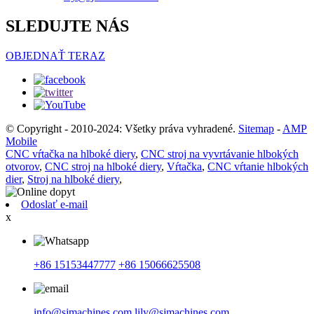
SLEDUJTE NÁS
OBJEDNAŤ TERAZ
© Copyright - 2010-2024: Všetky práva vyhradené.
Sitemap
-
AMP
Mobile
CNC vŕtačka na hlboké diery
,
CNC stroj na vyvrtávanie hlbokých
otvorov
,
CNC stroj na hlboké diery
,
Vŕtačka
,
CNC vŕtanie hlbokých
dier
,
Stroj na hlboké diery
,
Odoslať e-mail
x
+86 15153447777
+86 15066625508
info@sjmachines.com
lily@sjmachines.com