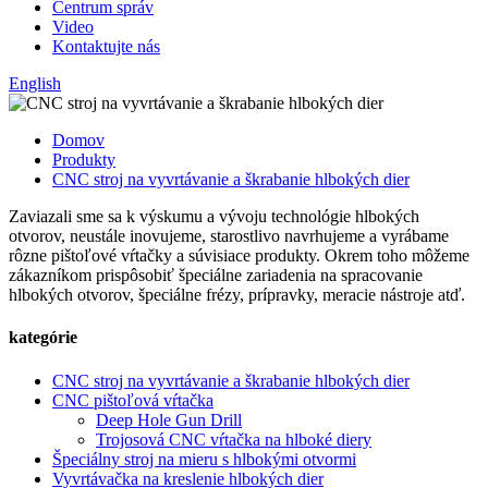
Centrum správ
Video
Kontaktujte nás
English
Domov
Produkty
CNC stroj na vyvrtávanie a škrabanie hlbokých dier
Zaviazali sme sa k výskumu a vývoju technológie hlbokých
otvorov, neustále inovujeme, starostlivo navrhujeme a vyrábame
rôzne pištoľové vŕtačky a súvisiace produkty. Okrem toho môžeme
zákazníkom prispôsobiť špeciálne zariadenia na spracovanie
hlbokých otvorov, špeciálne frézy, prípravky, meracie nástroje atď.
kategórie
CNC stroj na vyvrtávanie a škrabanie hlbokých dier
CNC pištoľová vŕtačka
Deep Hole Gun Drill
Trojosová CNC vŕtačka na hlboké diery
Špeciálny stroj na mieru s hlbokými otvormi
Vyvrtávačka na kreslenie hlbokých dier