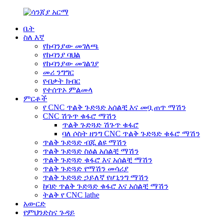
ቤት
ስለ እኛ
የኩባንያው መገለጫ
የኩባንያ ባህል
የኩባንያው መገልገያ
መሪ ንግግር
የብቃት ክብር
የተሰጥኦ ምልመላ
ምርቶች
የ CNC ጥልቅ ጉድጓድ አሰልቺ እና መቧጠጥ ማሽን
CNC ሽጉጥ ቁፋሮ ማሽን
ጥልቅ ጉድጓድ ሽጉጥ ቁፋሮ
ባለ ሶስት ዘንግ CNC ጥልቅ ጉድጓድ ቁፋሮ ማሽን
ጥልቅ ጉድጓድ ብጁ ልዩ ማሽን
ጥልቅ ጉድጓድ ስዕል አሰልቺ ማሽን
ጥልቅ ጉድጓድ ቁፋሮ እና አሰልቺ ማሽን
ጥልቅ ጉድጓድ የማሽን መሳሪያ
ጥልቅ ጉድጓድ ኃይለኛ የሆኒንግ ማሽን
ከባድ ጥልቅ ጉድጓድ ቁፋሮ እና አሰልቺ ማሽን
ትልቅ የ CNC lathe
አውርድ
የምህንድስና ጉዳይ