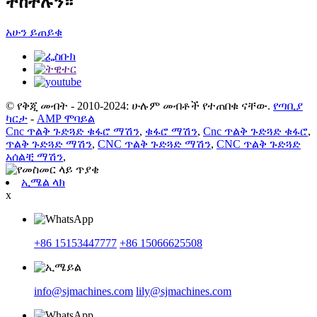
ተከተሉን።
አሁን ይጠይቁ
© የቅጂ መብት - 2010-2024: ሁሉም መብቶች የተጠበቁ ናቸው.
የጣቢያ
ካርታ
-
AMP ሞባይል
Cnc ጥልቅ ጉድጓድ ቁፋሮ ማሽን
,
ቁፋሮ ማሽን
,
Cnc ጥልቅ ጉድጓድ ቁፋሮ
,
ጥልቅ ጉድጓድ ማሽን
,
CNC ጥልቅ ጉድጓድ ማሽን
,
CNC ጥልቅ ጉድጓድ
አሰልቺ ማሽን
,
ኢሜል ላክ
x
+86 15153447777
+86 15066625508
info@sjmachines.com
lily@sjmachines.com