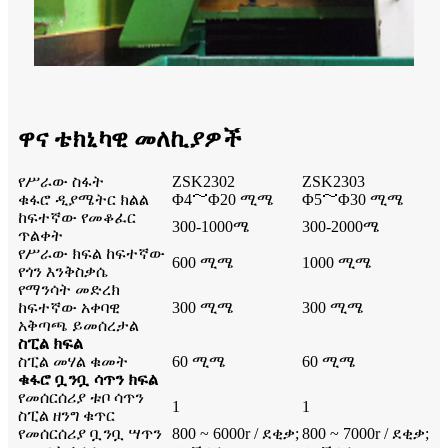
ዋና ቴክኒካዊ መለኪያዎች
የሥራው ስፋት
ZSK2302
ZSK2303
ቁፋሮ ዲያሜትር ክልል
Φ4～Φ20 ሚሜ
Φ5～Φ30 ሚሜ
ከፍተኛው የመቆፈር
300-1000ሜ
300-2000ሜ
ጥልቀት
የሥራው ክፍል ከፍተኛው
600 ሚሜ
1000 ሚሜ
የጎን እንቅስቃሴ
የማንሳት መድረክ
ከፍተኛው አቀባዊ
300 ሚሜ
300 ሚሜ
አቅጣጫ ይመሰረታል
ስፒል ክፍል
ስፒል መሃል ቁመት
60 ሚሜ
60 ሚሜ
ቁፋሮ ቧንቧ ሳጥን ክፍል
የመሰርሰሪያ ቱቦ ሳጥን
1
1
ስፒል ዘንግ ቁጥር
የመሰርሰሪያ ቧንቧ ሣጥን
800 ~ 6000r / ደቂቃ;
800 ~ 7000r / ደቂቃ;