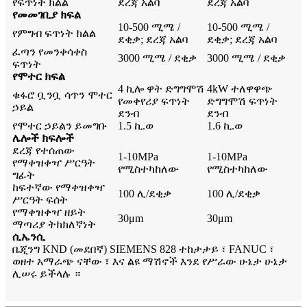
የፍጥነት ክልል
ደረጃ አልባ
ደረጃ አልባ
የመመገቢያ ክፍል
10-500 ሚሜ /
10-500 ሚሜ /
የምግብ ፍጥነት ክልል
ደቂቃ; ደረጃ አልባ
ደቂቃ; ደረጃ አልባ
ፈጣን የመንቀሳቀስ
3000 ሚሜ / ደቂቃ
3000 ሚሜ / ደቂቃ
ፍጥነት
የሞተር ክፍል
4 ኪሎ ዋት ድግግሞሽ
4kW ተለዋዋጭ
ቁፋሮ ቧንቧ ሳጥን ሞተር
የመቀየሪያ ፍጥነት
ድግግሞሽ ፍጥነት
ኃይል
ደንብ
ደንብ
የሞተር ኃይልን ይመግቡ
1.5 ኪ.ወ
1.6 ኪ.ወ
ሌሎች ክፍሎች
ደረጃ የተሰጠው
1-10MPa
1-10MPa
የማቀዝቀዣ ሥርዓት
የሚስተካከለው
የሚስተካከለው
ግፊት
ከፍተኛው የማቀዝቀዣ
100 ሊ/ደቂቃ
100 ሊ/ደቂቃ
ሥርዓት ፍሰት
የማቀዝቀዣ ዘይት
30μm
30μm
ማጣሪያ ትክክለኛነት
ሲኤንሲ
ቤጂንግ KND (መደበኛ) SIEMENS 828 ተከታታይ ፣ FANUC ፣
ወዘተ አማራጭ ናቸው ፣ እና ልዩ ማሽኖች እንደ የሥራው ሁኔታ ሁኔታ
ሊሠሩ ይችላሉ ።