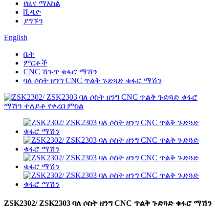
የዜና ማእከል
ቪዲዮ
ያግኙን
English
ቤት
ምርቶች
CNC ሽጉጥ ቁፋሮ ማሽን
ባለ ሶስት ዘንግ CNC ጥልቅ ጉድጓድ ቁፋሮ ማሽን
ZSK2302/ ZSK2303 ባለ ሶስት ዘንግ CNC ጥልቅ ጉድጓድ ቁፋሮ ማሽን