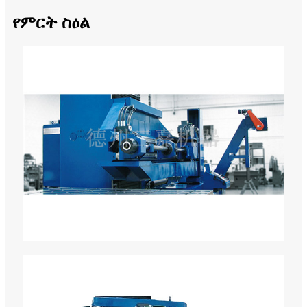
የምርት ስዕል