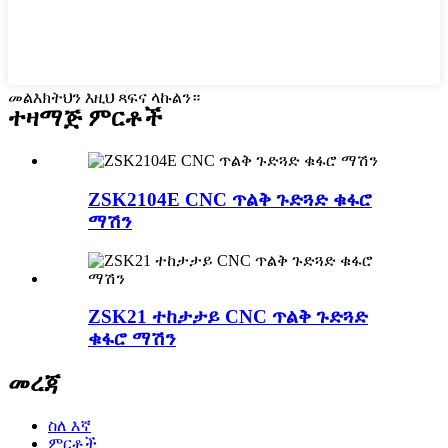
መልእክትህን እዚህ ጻፍና ላኩልን።
ተዛማጅ ምርቶች
ZSK2104E CNC ጥልቅ ጉድጓድ ቁፋሮ
ማሽን
ZSK21 ተከታታይ CNC ጥልቅ ጉድጓድ
ቁፋሮ ማሽን
መረጃ
ስለ እኛ
ምርቶች