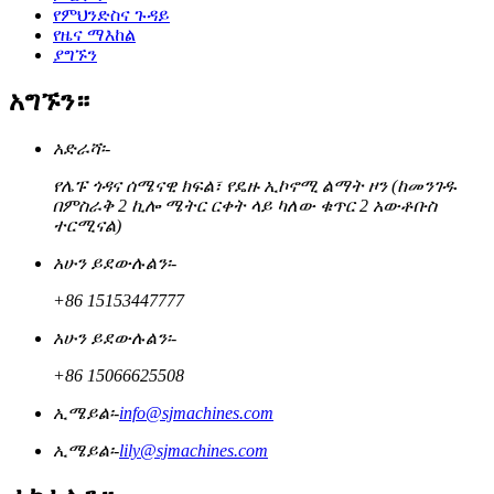
የምህንድስና ጉዳይ
የዜና ማእከል
ያግኙን
አግኙን።
አድራሻ፡-
የሌፑ ጎዳና ሰሜናዊ ክፍል፣ የዴዙ ኢኮኖሚ ልማት ዞን (ከመንገዱ
በምስራቅ 2 ኪሎ ሜትር ርቀት ላይ ካለው ቁጥር 2 አውቶቡስ
ተርሚናል)
አሁን ይደውሉልን፡-
+86 15153447777
አሁን ይደውሉልን፡-
+86 15066625508
ኢሜይል፡-
info@sjmachines.com
ኢሜይል፡-
lily@sjmachines.com