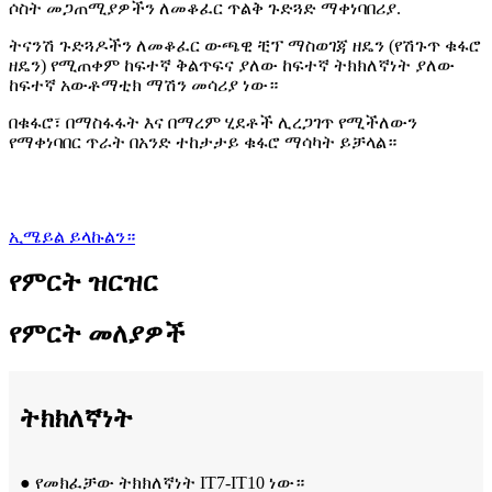
ሶስት መጋጠሚያዎችን ለመቆፈር ጥልቅ ጉድጓድ ማቀነባበሪያ.
ትናንሽ ጉድጓዶችን ለመቆፈር ውጫዊ ቺፕ ማስወገጃ ዘዴን (የሽጉጥ ቁፋሮ
ዘዴን) የሚጠቀም ከፍተኛ ቅልጥፍና ያለው ከፍተኛ ትክክለኛነት ያለው
ከፍተኛ አውቶማቲክ ማሽን መሳሪያ ነው።
በቁፋሮ፣ በማስፋፋት እና በማረም ሂደቶች ሊረጋገጥ የሚችለውን
የማቀነባበር ጥራት በአንድ ተከታታይ ቁፋሮ ማሳካት ይቻላል።
ኢሜይል ይላኩልን።
የምርት ዝርዝር
የምርት መለያዎች
ትክክለኛነት
● የመክፈቻው ትክክለኛነት IT7-IT10 ነው።