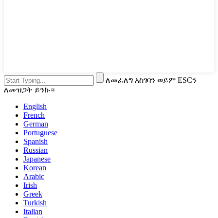
ለመፈለግ አስገባን ወይም ESCን
ለመዝጋት ይንኩ።
English
French
German
Portuguese
Spanish
Russian
Japanese
Korean
Arabic
Irish
Greek
Turkish
Italian