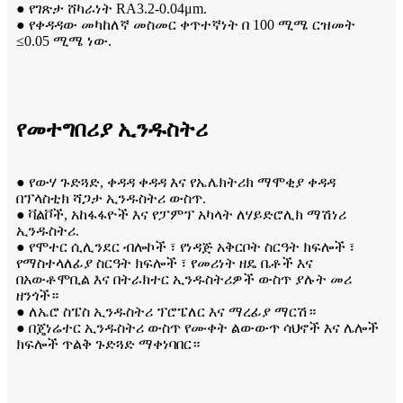
● የገጽታ ሸካራነት RA3.2-0.04μm.
● የቀዳዳው መካከለኛ መስመር ቀጥተኛነት በ 100 ሚሜ ርዝመት
≤0.05 ሚሜ ነው.
የመተግበሪያ ኢንዱስትሪ
● የውሃ ጉድጓድ, ቀዳዳ ቀዳዳ እና የኤሌክትሪክ ማሞቂያ ቀዳዳ
በፕላስቲክ ሻጋታ ኢንዱስትሪ ውስጥ.
● ቫልቮች, አከፋፋዮች እና የፓምፕ አካላት ለሃይድሮሊክ ማሽነሪ
ኢንዱስትሪ.
● የሞተር ሲሊንደር ብሎኮች ፣ የነዳጅ አቅርቦት ስርዓት ክፍሎች ፣
የማስተላለፊያ ስርዓት ክፍሎች ፣ የመሪነት ዘዴ ቤቶች እና
በአውቶሞቢል እና በትራክተር ኢንዱስትሪዎች ውስጥ ያሉት መሪ
ዘንጎች።
● ለኤሮ ስፔስ ኢንዱስትሪ ፕሮፔለር እና ማረፊያ ማርሽ።
● በጄነሬተር ኢንዱስትሪ ውስጥ የሙቀት ልውውጥ ሳህኖች እና ሌሎች
ክፍሎች ጥልቅ ጉድጓድ ማቀነባበር።