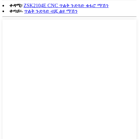
ቀዳሚ፡
ZSK2104E CNC ጥልቅ ጉድጓድ ቁፋሮ ማሽን
ቀጣይ፡-
ጥልቅ ጉድጓድ ብጁ ልዩ ማሽን