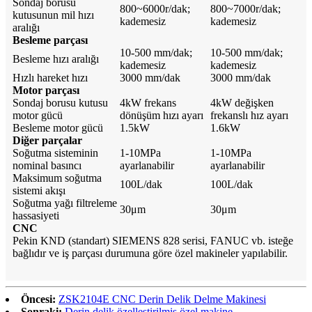
Sondaj borusu
800~6000r/dak;
800~7000r/dak;
kutusunun mil hızı
kademesiz
kademesiz
aralığı
Besleme parçası
10-500 mm/dak;
10-500 mm/dak;
Besleme hızı aralığı
kademesiz
kademesiz
Hızlı hareket hızı
3000 mm/dak
3000 mm/dak
Motor parçası
Sondaj borusu kutusu
4kW frekans
4kW değişken
motor gücü
dönüşüm hızı ayarı
frekanslı hız ayarı
Besleme motor gücü
1.5kW
1.6kW
Diğer parçalar
Soğutma sisteminin
1-10MPa
1-10MPa
nominal basıncı
ayarlanabilir
ayarlanabilir
Maksimum soğutma
100L/dak
100L/dak
sistemi akışı
Soğutma yağı filtreleme
30μm
30μm
hassasiyeti
CNC
Pekin KND (standart) SIEMENS 828 serisi, FANUC vb. isteğe
bağlıdır ve iş parçası durumuna göre özel makineler yapılabilir.
Öncesi:
ZSK2104E CNC Derin Delik Delme Makinesi
Sonraki:
Derin delik özelleştirilmiş özel makine