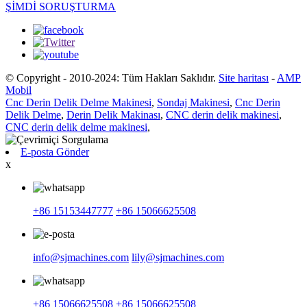
ŞİMDİ SORUŞTURMA
© Copyright - 2010-2024: Tüm Hakları Saklıdır.
Site haritası
-
AMP
Mobil
Cnc Derin Delik Delme Makinesi
,
Sondaj Makinesi
,
Cnc Derin
Delik Delme
,
Derin Delik Makinası
,
CNC derin delik makinesi
,
CNC derin delik delme makinesi
,
E-posta Gönder
x
+86 15153447777
+86 15066625508
info@sjmachines.com
lily@sjmachines.com
+86 15066625508
+86 15066625508