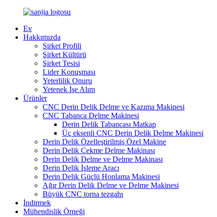
Ev
Hakkımızda
Şirket Profili
Şirket Kültürü
Şirket Tesisi
Lider Konuşması
Yeterlilik Onuru
Yetenek İşe Alım
Ürünler
CNC Derin Delik Delme ve Kazıma Makinesi
CNC Tabanca Delme Makinesi
Derin Delik Tabancası Matkap
Üç eksenli CNC Derin Delik Delme Makinesi
Derin Delik Özelleştirilmiş Özel Makine
Derin Delik Çekme Delme Makinası
Derin Delik Delme ve Delme Makinası
Derin Delik İşleme Aracı
Derin Delik Güçlü Honlama Makinesi
Ağır Derin Delik Delme ve Delme Makinesi
Büyük CNC torna tezgahı
İndirmek
Mühendislik Örneği