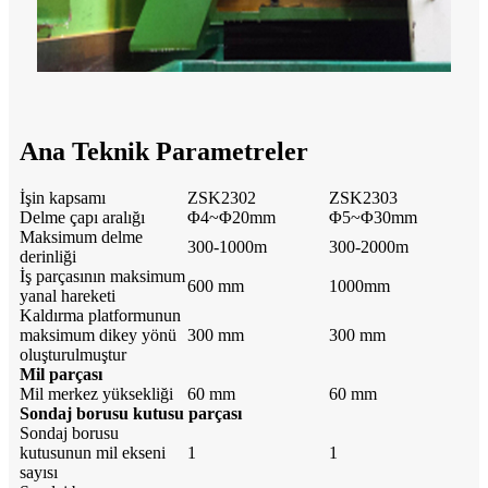
Ana Teknik Parametreler
İşin kapsamı
ZSK2302
ZSK2303
Delme çapı aralığı
Φ4~Φ20mm
Φ5~Φ30mm
Maksimum delme
300-1000m
300-2000m
derinliği
İş parçasının maksimum
600 mm
1000mm
yanal hareketi
Kaldırma platformunun
maksimum dikey yönü
300 mm
300 mm
oluşturulmuştur
Mil parçası
Mil merkez yüksekliği
60 mm
60 mm
Sondaj borusu kutusu parçası
Sondaj borusu
kutusunun mil ekseni
1
1
sayısı