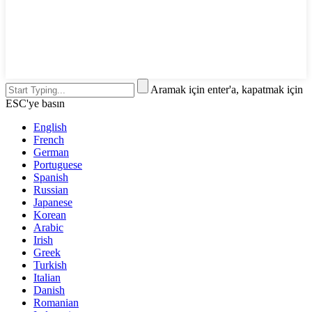
Aramak için enter'a, kapatmak için
ESC'ye basın
English
French
German
Portuguese
Spanish
Russian
Japanese
Korean
Arabic
Irish
Greek
Turkish
Italian
Danish
Romanian