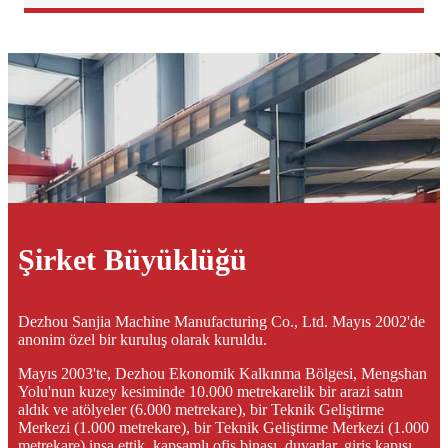
Şirket Büyüklüğü
Dezhou Sanjia Machine Manufacturing Co., Ltd. Mayıs 2002'de
anonim özel bir kuruluş olarak kuruldu.
Mayıs 2003'te, Dezhou Ekonomik Kalkınma Bölgesi, Mengshan
Yolu'nun kuzey kesiminde 10.000 metrekarelik bir arazi satın
aldık ve atölyeler (6.000 metrekare), bir Teknik Geliştirme
Merkezi (1.000 metrekare), bir Teknik Geliştirme Merkezi (1.000
metrekare) inşa ettik. kapsamlı ofis binası, duvarlar, giriş kapısı,