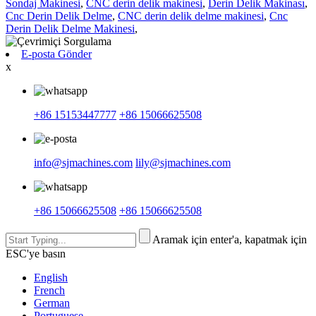
Sondaj Makinesi
,
CNC derin delik makinesi
,
Derin Delik Makinası
,
Cnc Derin Delik Delme
,
CNC derin delik delme makinesi
,
Cnc
Derin Delik Delme Makinesi
,
E-posta Gönder
x
+86 15153447777
+86 15066625508
info@sjmachines.com
lily@sjmachines.com
+86 15066625508
+86 15066625508
Aramak için enter'a, kapatmak için
ESC'ye basın
English
French
German
Portuguese