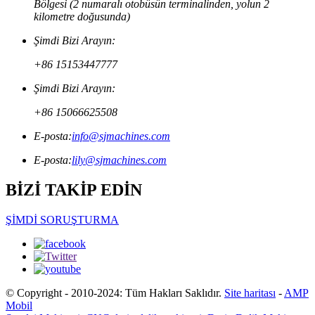
Bölgesi (2 numaralı otobüsün terminalinden, yolun 2
kilometre doğusunda)
Şimdi Bizi Arayın:
+86 15153447777
Şimdi Bizi Arayın:
+86 15066625508
E-posta:
info@sjmachines.com
E-posta:
lily@sjmachines.com
BİZİ TAKİP EDİN
ŞİMDİ SORUŞTURMA
© Copyright - 2010-2024: Tüm Hakları Saklıdır.
Site haritası
-
AMP
Mobil