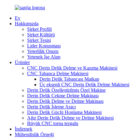
Ev
Hakkımızda
Şirket Profili
Şirket Kültürü
Şirket Tesisi
Lider Konuşması
Yeterlilik Onuru
Yetenek İşe Alım
Ürünler
CNC Derin Delik Delme ve Kazıma Makinesi
CNC Tabanca Delme Makinesi
Derin Delik Tabancası Matkap
Üç eksenli CNC Derin Delik Delme Makinesi
Derin Delik Özelleştirilmiş Özel Makine
Derin Delik Çekme Delme Makinası
Derin Delik Delme ve Delme Makinası
Derin Delik İşleme Aracı
Derin Delik Güçlü Honlama Makinesi
Ağır Derin Delik Delme ve Delme Makinesi
Büyük CNC torna tezgahı
İndirmek
Mühendislik Örneği