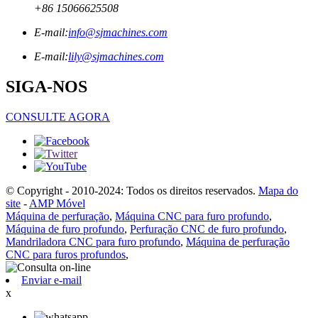
+86 15066625508
E-mail:
info@sjmachines.com
E-mail:
lily@sjmachines.com
SIGA-NOS
CONSULTE AGORA
© Copyright - 2010-2024: Todos os direitos reservados.
Mapa do
site
-
AMP Móvel
Máquina de perfuração
,
Máquina CNC para furo profundo
,
Máquina de furo profundo
,
Perfuração CNC de furo profundo
,
Mandriladora CNC para furo profundo
,
Máquina de perfuração
CNC para furos profundos
,
Enviar e-mail
x