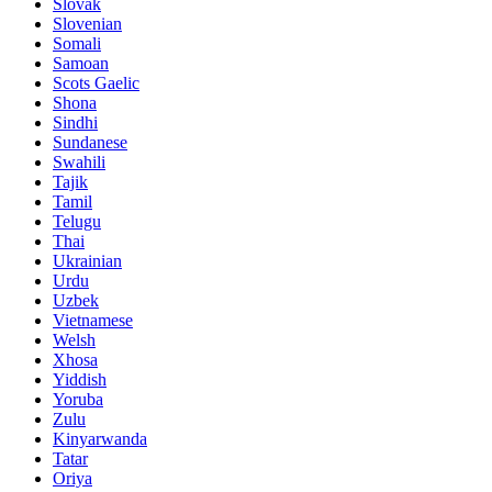
Slovak
Slovenian
Somali
Samoan
Scots Gaelic
Shona
Sindhi
Sundanese
Swahili
Tajik
Tamil
Telugu
Thai
Ukrainian
Urdu
Uzbek
Vietnamese
Welsh
Xhosa
Yiddish
Yoruba
Zulu
Kinyarwanda
Tatar
Oriya