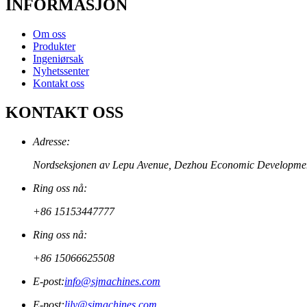
INFORMASJON
Om oss
Produkter
Ingeniørsak
Nyhetssenter
Kontakt oss
KONTAKT OSS
Adresse:
Nordseksjonen av Lepu Avenue, Dezhou Economic Development Zon
Ring oss nå:
+86 15153447777
Ring oss nå:
+86 15066625508
E-post:
info@sjmachines.com
E-post:
lily@sjmachines.com