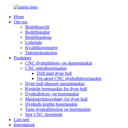
Hjem
Om oss
Bedriftsprofil
Bedriftskultur
Bedriftsanlegg
Ledertale
Kvalifikasjonsære
Talentrekruttering
Produkter
CNC dyphullsbore- og skrapemaskin
CNC pistolboremaskin
Drill med dype hull
Tre-akset CNC dyphullsboremaskin
Dype hull tilpasset spesialmaskin
Kjedelig boremaskin for dype hull
Dyphullsbore- og boremaskin
Maskineringsverktøy for dype hull
Dyphulls kraftig honemaskin
Tung dyphullsboring og boremaskin
Stor CNC dreiebenk
Last ned
Ingeniørsak