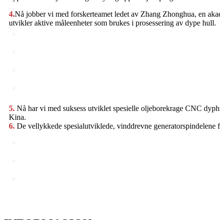
4.
Nå jobber vi med forskerteamet ledet av Zhang Zhonghua, en ak
utvikler aktive måleenheter som brukes i prosessering av dype hull.
5.
Nå har vi med suksess utviklet spesielle oljeborekrage CNC dyphu
Kina.
6.
De vellykkede spesialutviklede, vinddrevne generatorspindelene f