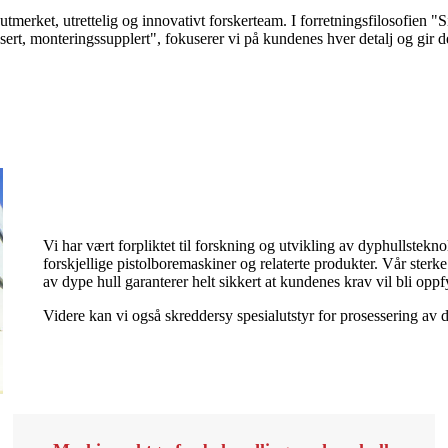
utmerket, utrettelig og innovativt forskerteam. I forretningsfilosofien "
sert, monteringssupplert", fokuserer vi på kundenes hver detalj og gir
Vi har vært forpliktet til forskning og utvikling av dyphullstekn
forskjellige pistolboremaskiner og relaterte produkter. Vår sterk
av dype hull garanterer helt sikkert at kundenes krav vil bli oppfy
Videre kan vi også skreddersy spesialutstyr for prosessering av d