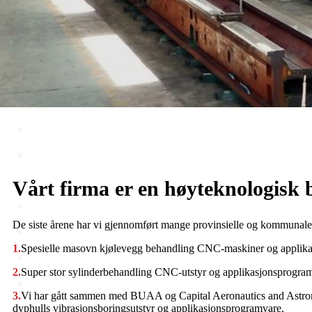
Vårt firma er en høyteknologisk 
De siste årene har vi gjennomført mange provinsielle og kommunale s
1.
Spesielle masovn kjølevegg behandling CNC-maskiner og applik
2.
Super stor sylinderbehandling CNC-utstyr og applikasjonsprogra
3.
Vi har gått sammen med BUAA og Capital Aeronautics and Astron
dyphulls vibrasjonsboringsutstyr og applikasjonsprogramvare.