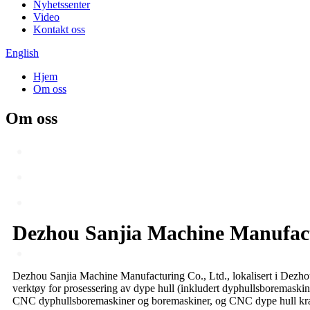
Nyhetssenter
Video
Kontakt oss
English
Hjem
Om oss
Om oss
Dezhou Sanjia Machine Manufact
Dezhou Sanjia Machine Manufacturing Co., Ltd., lokalisert i Dezh
verktøy for prosessering av dype hull (inkludert dyphullsboremask
CNC dyphullsboremaskiner og boremaskiner, og CNC dype hull kra