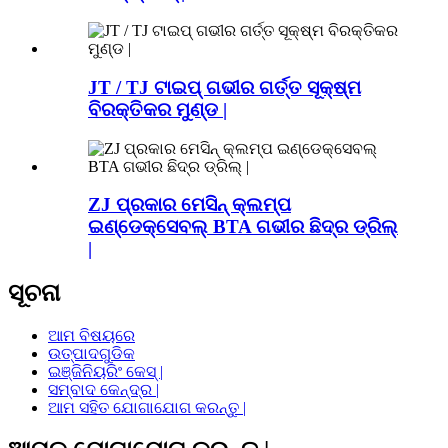
JT / TJ ଟାଇପ୍ ଗଭୀର ଗର୍ତ୍ତ ସୂକ୍ଷ୍ମ
ବିରକ୍ତିକର ମୁଣ୍ଡ |
ZJ ପ୍ରକାର ମେସିନ୍ କ୍ଲମ୍ପ
ଇଣ୍ଡେକ୍ସେବଲ୍ BTA ଗଭୀର ଛିଦ୍ର ଡ୍ରିଲ୍
|
ସୂଚନା
ଆମ ବିଷୟରେ
ଉତ୍ପାଦଗୁଡିକ
ଇଞ୍ଜିନିୟରିଂ କେସ୍ |
ସମ୍ବାଦ କେନ୍ଦ୍ର |
ଆମ ସହିତ ଯୋଗାଯୋଗ କରନ୍ତୁ |