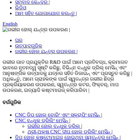
ସମ୍ବାଦ କେନ୍ଦ୍ର |
ଭିଡିଓ
ଆମ ସହିତ ଯୋଗାଯୋଗ କରନ୍ତୁ |
English
ଘର
ଉତ୍ପାଦଗୁଡିକ
ଗଭୀର ହୋଲ୍ ଯନ୍ତ୍ର ଉପକରଣ |
ଗଭୀର ଗାତ ପ୍ରଯୁକ୍ତିର R&D ପାଇଁ ଆମେ ପ୍ରତିବଦ୍ଧ, କ୍ରମାଗତ
ଭାବରେ ନୂତନତ୍ୱ ସୃଷ୍ଟି କରିଛୁ, ବିଭିନ୍ନ ବନ୍ଧୁକ ଡ୍ରିଲ୍ ମେସିନ୍ ଏବଂ
ଆନୁଷଙ୍ଗିକ ଉତ୍ପାଦକୁ ଯତ୍ନର ସହିତ ଡିଜାଇନ୍ ଏବଂ ପ୍ରସ୍ତୁତ କରିଛୁ |
ଅଧିକନ୍ତୁ, ଆମେ ଗ୍ରାହକଙ୍କ ପାଇଁ ସ୍ୱତନ୍ତ୍ର ଗଭୀର ଛିଦ୍ର
ପ୍ରକ୍ରିୟାକରଣ ଉପକରଣ, ସ୍ୱତନ୍ତ୍ର କଟର, ଫିକ୍ଚର୍, ମାପ
ଉପକରଣ, ଇତ୍ୟାଦି କଷ୍ଟମାଇଜ୍ କରିପାରିବା |
ବର୍ଗଗୁଡିକ
CNC ଡିପ୍ ହୋଲ୍ ବୋରିଂ ଏବଂ ସ୍କ୍ରାପିଂ ମେସିନ୍ |
CNC ବନ୍ଧୁକ ଡ୍ରିଲିଂ ମେସିନ୍ |
ଗଭୀର ହୋଲ୍ ବନ୍ଧୁକ ଡ୍ରିଲ୍ |
ଥ୍ରୀ-ଅକ୍ଷ CNC ଦୀପ ହୋଲ୍ ଡ୍ରିଲିଂ ମେସିନ୍ |
ଡିପ୍ ହୋଲ୍ କଷ୍ଟୋମାଇଜ୍ ହୋଇଥିବା ସ୍ୱତନ୍ତ୍ର ମେସିନ୍ |