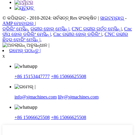
© କପିରାଇଟ୍ - 2010-2024: ସର୍ବସତ୍ତ୍ Res ସଂରକ୍ଷିତ |
ସାଇଟମ୍ୟାପ୍
-
AMP ମୋବାଇଲ୍ |
ଡ୍ରିଲିଂ ମେସିନ୍
,
ଗଭୀର ହୋଲ୍ ମେସିନ୍ |
,
CNC ଗଭୀର ଗର୍ତ୍ତ ମେସିନ୍ |
,
Cnc
ଦୀପ ହୋଲ୍ ଡ୍ରିଲିଂ ମେସିନ୍ |
,
Cnc ଗଭୀର ହୋଲ୍ ଡ୍ରିଲିଂ |
,
CNC ଗଭୀର
ଛିଦ୍ର ବୋରିଂ ମେସିନ୍ |
,
ଇମେଲ୍ ପଠାନ୍ତୁ |
x
+86 15153447777
+86 15066625508
info@sjmachines.com
lily@sjmachines.com
+86 15066625508
+86 15066625508