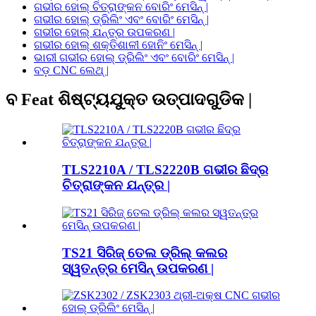
ଗଭୀର ହୋଲ୍ ଚିତ୍ରାଙ୍କନ ବୋରିଂ ମେସିନ୍ |
ଗଭୀର ହୋଲ୍ ଡ୍ରିଲିଂ ଏବଂ ବୋରିଂ ମେସିନ୍ |
ଗଭୀର ହୋଲ୍ ଯନ୍ତ୍ର ଉପକରଣ |
ଗଭୀର ହୋଲ୍ ଶକ୍ତିଶାଳୀ ହୋନିଂ ମେସିନ୍ |
ଭାରୀ ଗଭୀର ହୋଲ୍ ଡ୍ରିଲିଂ ଏବଂ ବୋରିଂ ମେସିନ୍ |
ବଡ଼ CNC ଲେଥ୍ |
ବ Feat ଶିଷ୍ଟ୍ୟଯୁକ୍ତ ଉତ୍ପାଦଗୁଡିକ |
TLS2210A / TLS2220B ଗଭୀର ଛିଦ୍ର
ଚିତ୍ରାଙ୍କନ ଯନ୍ତ୍ର |
TS21 ସିରିଜ୍ ତେଲ ଡ୍ରିଲ୍ କଲର
ସ୍ୱତନ୍ତ୍ର ମେସିନ୍ ଉପକରଣ |