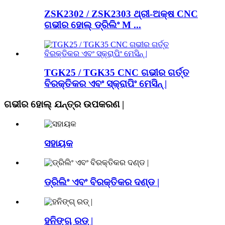
ZSK2302 / ZSK2303 ଥ୍ରୀ-ଅକ୍ଷ CNC
ଗଭୀର ହୋଲ୍ ଡ୍ରିଲିଂ M ...
TGK25 / TGK35 CNC ଗଭୀର ଗର୍ତ୍ତ
ବିରକ୍ତିକର ଏବଂ ସ୍କ୍ରାପିଂ ମେସିନ୍ |
ଗଭୀର ହୋଲ୍ ଯନ୍ତ୍ର ଉପକରଣ |
ସହାୟକ
ଡ୍ରିଲିଂ ଏବଂ ବିରକ୍ତିକର ଦଣ୍ଡ |
ହନିଙ୍ଗ୍ ରଡ୍ |