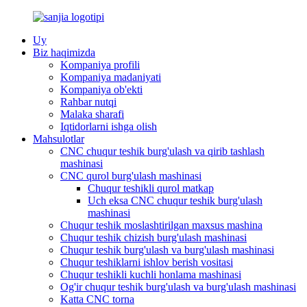
Uy
Biz haqimizda
Kompaniya profili
Kompaniya madaniyati
Kompaniya ob'ekti
Rahbar nutqi
Malaka sharafi
Iqtidorlarni ishga olish
Mahsulotlar
CNC chuqur teshik burg'ulash va qirib tashlash
mashinasi
CNC qurol burg'ulash mashinasi
Chuqur teshikli qurol matkap
Uch eksa CNC chuqur teshik burg'ulash
mashinasi
Chuqur teshik moslashtirilgan maxsus mashina
Chuqur teshik chizish burg'ulash mashinasi
Chuqur teshik burg'ulash va burg'ulash mashinasi
Chuqur teshiklarni ishlov berish vositasi
Chuqur teshikli kuchli honlama mashinasi
Og'ir chuqur teshik burg'ulash va burg'ulash mashinasi
Katta CNC torna