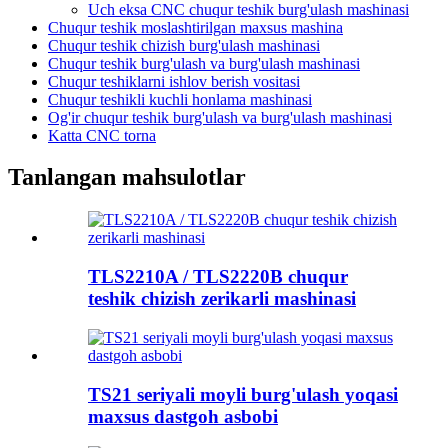
Uch eksa CNC chuqur teshik burg'ulash mashinasi
Chuqur teshik moslashtirilgan maxsus mashina
Chuqur teshik chizish burg'ulash mashinasi
Chuqur teshik burg'ulash va burg'ulash mashinasi
Chuqur teshiklarni ishlov berish vositasi
Chuqur teshikli kuchli honlama mashinasi
Og'ir chuqur teshik burg'ulash va burg'ulash mashinasi
Katta CNC torna
Tanlangan mahsulotlar
TLS2210A / TLS2220B chuqur
teshik chizish zerikarli mashinasi
TS21 seriyali moyli burg'ulash yoqasi
maxsus dastgoh asbobi