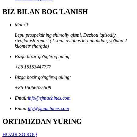
BIZ BILAN BOG'LANISH
Manzil:
Lepu prospektining shimoliy qismi, Dezhou iqtisodiy
rivojlanish zonasi (2-sonli avtobus terminalidan, yo'ldan 2
kilometr sharqda)
Bizga hozir qo'ng'iroq qiling:
+86 15153447777
Bizga hozir qo'ng'iroq qiling:
+86 15066625508
Email:
info@sjmachines.com
Email:
lily@sjmachines.com
ORTIMIZDAN YURING
HOZIR SO'ROQ