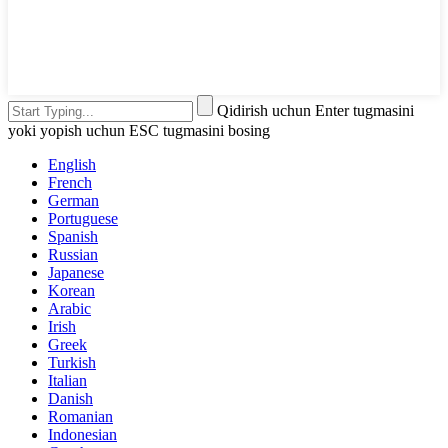
Qidirish uchun Enter tugmasini
yoki yopish uchun ESC tugmasini bosing
English
French
German
Portuguese
Spanish
Russian
Japanese
Korean
Arabic
Irish
Greek
Turkish
Italian
Danish
Romanian
Indonesian