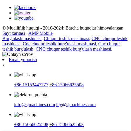
© Mualliflik huquqi - 2010-2024: Barcha huquqlar himoyalangan.
Sayt xaritasi
-
AMP Mobile
Burg'ulash mashinasi
,
Chuqur teshik mashinasi
,
CNC chuqur teshik
mashinasi
,
Cnc chuqur teshik burg'ulash mashinasi
,
Cnc chuqur
teshik burg'ulash
,
CNC chuqur teshik burg'ulash mashinasi
,
Email yuborish
x
+86 15153447777
+86 15066625508
info@sjmachines.com
lily@sjmachines.com
+86 15066625508
+86 15066625508