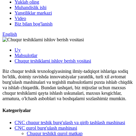
Yuklab oling
Muhandislik ishi
Yangiliklar markazi
Video
Biz bilan bog'lanish
English
Uy
Mahsulotlar
Chuqur teshiklarni ishlov berish vositasi
Biz chuqur teshik texnologiyasining ilmiy-tadqiqot ishlariga sodiq
bo'ldik, doimiy ravishda innovatsiyalar yaratdik, turli xil avtomat
burg'ulash mashinalari va tegishli mahsulotlarni puxta ishlab chiqdik
va ishlab chiqardik. Bundan tashqari, biz mijozlar uchun maxsus
chuqur teshiklarni qayta ishlash uskunalari, maxsus kesgichlar,
armatura, o'lchash asboblari va boshqalarni sozlashimiz mumkin.
Kategoriyalar
CNC chuqur teshik burg'ulash va qirib tashlash mashinasi
CNC qurol burg'ulash mashinasi
Chuqur teshikli qurol matkap