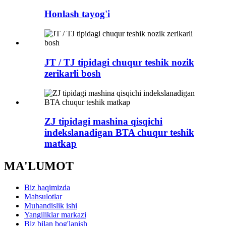
Honlash tayog'i
JT / TJ tipidagi chuqur teshik nozik
zerikarli bosh
ZJ tipidagi mashina qisqichi
indekslanadigan BTA chuqur teshik
matkap
MA'LUMOT
Biz haqimizda
Mahsulotlar
Muhandislik ishi
Yangiliklar markazi
Biz bilan bog'lanish