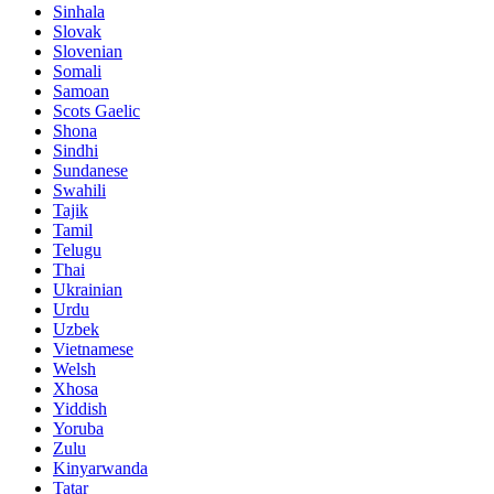
Sinhala
Slovak
Slovenian
Somali
Samoan
Scots Gaelic
Shona
Sindhi
Sundanese
Swahili
Tajik
Tamil
Telugu
Thai
Ukrainian
Urdu
Uzbek
Vietnamese
Welsh
Xhosa
Yiddish
Yoruba
Zulu
Kinyarwanda
Tatar