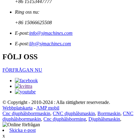
+86 15153447777
Ring oss nu:
+86 15066625508
E-post:
info@sjmachines.com
E-post:
lily@sjmachines.com
FÖLJ OSS
FÖRFRÅGAN NU
© Copyright - 2010-2024 : Alla rättigheter reserverade.
Webbplatskarta
-
AMP mobil
Cnc djuphålsborrmaskin
,
CNC djuphålsmaskin
,
Borrmaskin
,
CNC
djuphålsborrmaskin
,
Cnc djuphålsborrning
,
Djuphålsmaskin
,
Skicka e-post
x