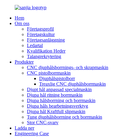
Hem
Om oss
Företagsprofil
Företagskultur
Företagsanläggning
Ledartal
Kvalifikation Heder
Talangrekrytering
Produkter
CNC djuphålsborrnings- och skrapmaskin
CNC pistolborrmaskin
Djuphålspistolborr
Treaxlig CNC djuphålsborrmaskin
Djupt hål anpassad specialmaskin
Djupa hål ritning borrmaskin
Djupa hålsborrning och borrmaskin
Djupa håls bearbetningsverktyg
Djupa hål Kraftfull slipmaskin
Tung djuphålsborrning och borrmaskin
Stor CNC-svarv
Ladda ner
Engineering Case