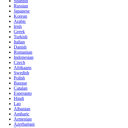
Spanish
Russian
Japanese
Korean
Arabic
Irish
Greek
Turkish
Italian
Danish
Romanian
Indonesian
Czech
Afrikaans
Swedish
Polish
Basque
Catalan
Esperanto
Hindi
Lao
Albanian
Amharic
Armenian
Azerbaijani