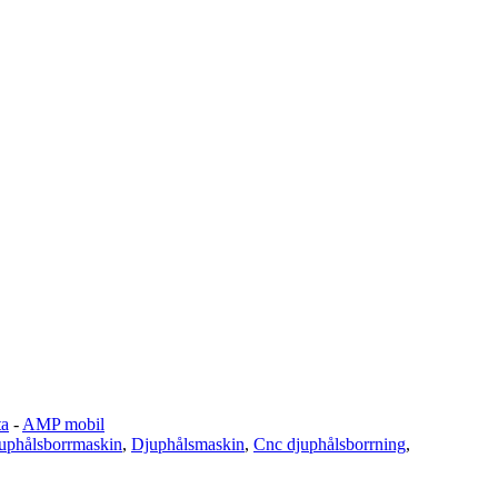
ta
-
AMP mobil
uphålsborrmaskin
,
Djuphålsmaskin
,
Cnc djuphålsborrning
,