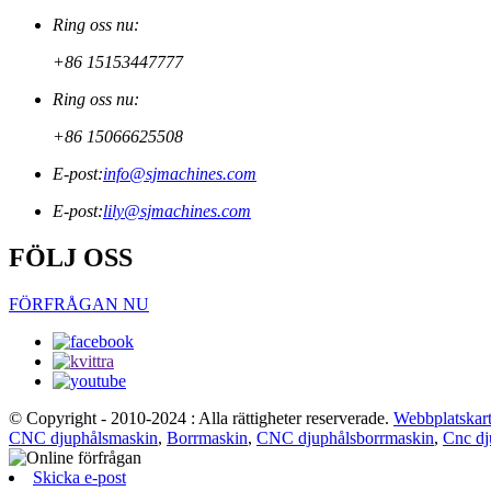
Ring oss nu:
+86 15153447777
Ring oss nu:
+86 15066625508
E-post:
info@sjmachines.com
E-post:
lily@sjmachines.com
FÖLJ OSS
FÖRFRÅGAN NU
© Copyright - 2010-2024 : Alla rättigheter reserverade.
Webbplatskar
CNC djuphålsmaskin
,
Borrmaskin
,
CNC djuphålsborrmaskin
,
Cnc dj
Skicka e-post