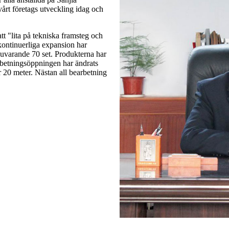
vårt företags utveckling idag och
tt "lita på tekniska framsteg och
 kontinuerliga expansion har
l nuvarande 70 set. Produkterna har
earbetningsöppningen har ändrats
r 20 meter. Nästan all bearbetning