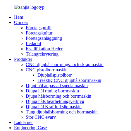
Hem
Om oss
Företagsprofil
Företagskultur
Företagsanläggning
Ledartal
Kvalifikation Heder
Talangrekrytering
Produkter
CNC djuphålsborrnings- och skrapmaskin
CNC pistolborrmaskin
Djuphålspistolborr
Treaxlig CNC djuphålsborrmaskin
Djupt hål anpassad specialmaskin
Djupa hål ritning borrmaskin
Djupa hålsborrning och borrmaskin
Djupa håls bearbetningsverktyg
Djupa hål Kraftfull slipmaskin
Tung djuphålsborrning och borrmaskin
Stor CNC-svarv
Ladda ner
Engineering Case