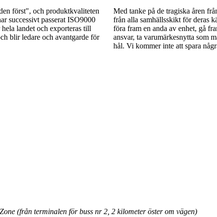
unden först", och produktkvaliteten
Med tanke på de tragiska åren från 
 har successivt passerat ISO9000
från alla samhällsskikt för deras kä
hela landet och exporteras till
föra fram en anda av enhet, gå fr
och blir ledare och avantgarde för
ansvar, ta varumärkesnytta som må
hål. Vi kommer inte att spara någr
e (från terminalen för buss nr 2, 2 kilometer öster om vägen)