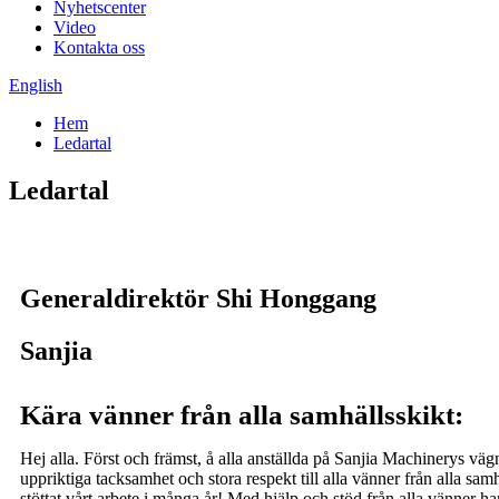
Nyhetscenter
Video
Kontakta oss
English
Hem
Ledartal
Ledartal
Generaldirektör Shi Honggang
Sanjia
Kära vänner från alla samhällsskikt:
Hej alla. Först och främst, å alla anställda på Sanjia Machinerys vägn
uppriktiga tacksamhet och stora respekt till alla vänner från alla sam
stöttat vårt arbete i många år! Med hjälp och stöd från alla vänner har