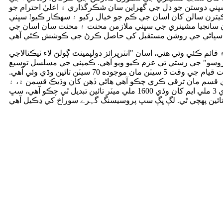
ڀني دوستن جو دل جي گهراين سان شڪرگذاري ۽ اعليٰ احترام جو
يترن سالن کان اسان جي ڪم جو خيال رکيو ۽ سهڪار ڪيو! سڀني
سانجيا مشينري جي سڀني ملازمن محنت ۽ محنت سان اسان جي
ان جي ڪمپني کان وٺي 2002 ۾ قائم ڪئي وئي هئي، اسان "انٽرپرائز ڊولپمينٽ ڳولڻ لاء ٽيڪنالاجي
روسو" جي رستي تي عزم ڪيو ويو آهي. ڪمپني جي مسلسل توسيع
کان پوء، پيداوار جي صلاحيت قيام جي وقت 5 سيٽن مان موجوده 70 سيٽن تائين وڌي وئي آهي.
قسم مان ترقي ڪري چڪو آھي ھاڻي ڏھن کان وڌيڪ قسمن ۾، ۽
پروسيسنگ ايپرچر سڀ کان ننڍي 3 ملي ايم کان وڏي 1600 ملي ميٽر تائين تبديل ٿي چڪو آھي، سڀ