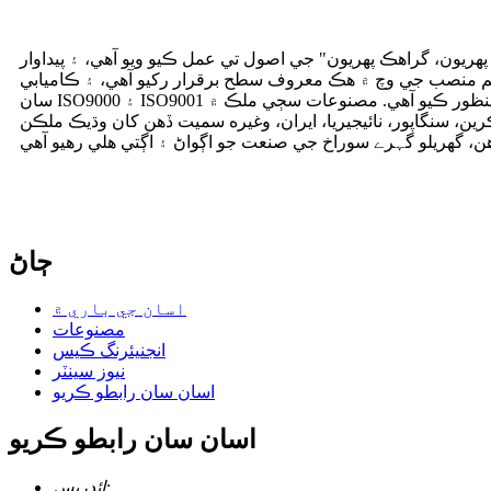
هريون، گراهڪ پهريون" جي اصول تي عمل ڪيو ويو آهي، ۽ پيداوار
 منصب جي وچ ۾ هڪ معروف سطح برقرار رکيو آهي، ۽ ڪاميابي
سان ISO9000 ۽ ISO9001 معيار سسٽم سرٽيفڪيشن منظور ڪيو آهي. مصنوعات سڄي ملڪ ۾
ن، سنگاپور، نائيجيريا، ايران، وغيره سميت ڏهن کان وڌيڪ ملڪن
ڄاڻ
اسان جي باري ۾
مصنوعات
انجنيئرنگ ڪيس
نيوز سينٽر
اسان سان رابطو ڪريو
اسان سان رابطو ڪريو
ائڊريس: