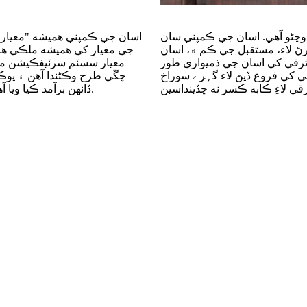
وڃڻو آهي. اسان جي ڪمپني سان
اسان جي ڪمپني هميشه "معيار پ
 لاء، مستقبل جي ڪم ۾، اسان
جي معيار کي هميشه ملڪي هم
ي ترقي کي اسان جي ذميواري طور
لي کي فروغ ڏيڻ لاء گہرے سوراخ
چڱي طرح وڪڻندا آهن ۽ يوڪري
ڏانهن برآمد ڪيا ويا آهن، گهريلو گہرے سوراخ جي صنعت جو اڳواڻ ۽ اڳتي هلي رهيو آهي.