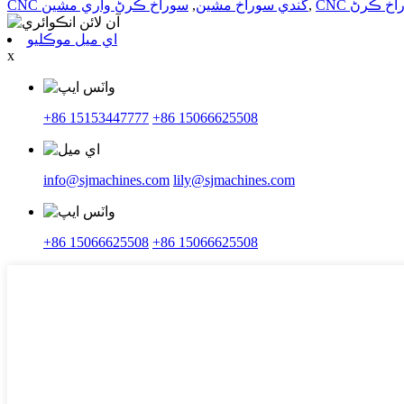
راخ ڪرڻ
,
CNC گندي سوراخ مشين
,
سوراخ ڪرڻ واري مشين
اي ميل موڪليو
x
+86 15153447777
+86 15066625508
info@sjmachines.com
lily@sjmachines.com
+86 15066625508
+86 15066625508