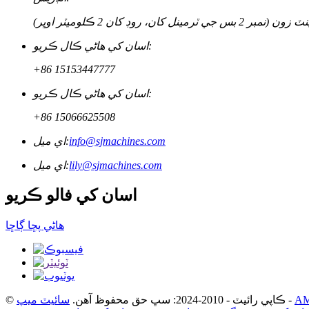
روڊ کان 2 ڪلوميٽر اوڀر)
اسان کي هاڻي ڪال ڪريو:
+86 15153447777
اسان کي هاڻي ڪال ڪريو:
+86 15066625508
info@sjmachines.com
اي ميل:
lily@sjmachines.com
اي ميل:
اسان کي فالو ڪريو
ھاڻي پڇا ڳاڇا
-
© ڪاپي رائيٽ - 2010-2024: سڀ حق محفوظ آهن.
سائيٽ ميپ