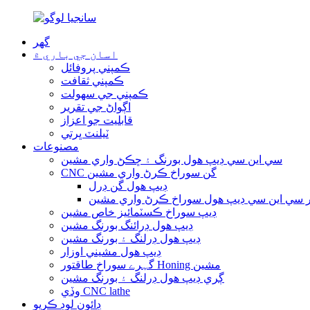
گهر
اسان جي باري ۾
ڪمپني پروفائل
ڪمپني ثقافت
ڪمپني جي سهولت
اڳواڻ جي تقرير
قابليت جو اعزاز
ٽيلنٽ ڀرتي
مصنوعات
سي اين سي ڊيپ هول بورنگ ۽ ڇڪڻ واري مشين
CNC گن سوراخ ڪرڻ واري مشين
ڊيپ هول گن ڊرل
 سي اين سي ڊيپ هول سوراخ ڪرڻ واري مشين
ڊيپ سوراخ ڪسٽمائيز خاص مشين
ڊيپ هول ڊرائنگ بورنگ مشين
ڊيپ هول ڊرلنگ ۽ بورنگ مشين
ڊيپ هول مشيني اوزار
گہرے سوراخ طاقتور Honing مشين
ڳري ڊيپ هول ڊرلنگ ۽ بورنگ مشين
وڏي CNC lathe
ڊائون لوڊ ڪريو