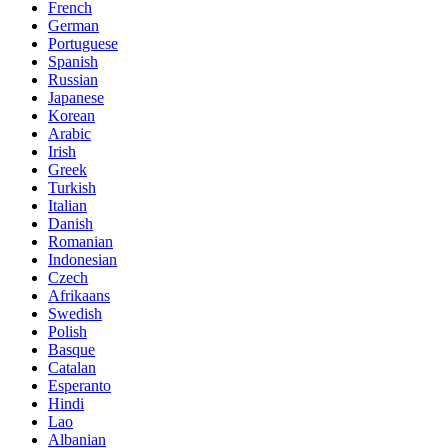
French
German
Portuguese
Spanish
Russian
Japanese
Korean
Arabic
Irish
Greek
Turkish
Italian
Danish
Romanian
Indonesian
Czech
Afrikaans
Swedish
Polish
Basque
Catalan
Esperanto
Hindi
Lao
Albanian