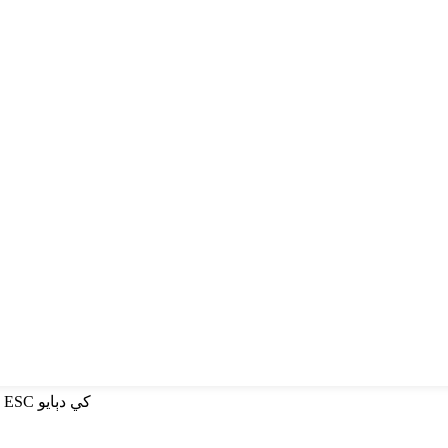
ڳولهڻ لاءِ داخل ڪريو يا بند ڪرڻ لاءِ ESC کي دٻايو