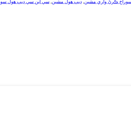
سوراخ ڪرڻ واري مشين
,
ڊيپ هول مشين
,
سي اين سي ڊيپ هول سو