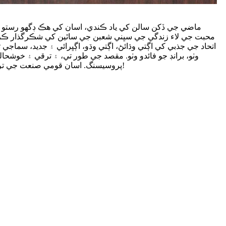
ماضي جي ڏکن سالن کي ياد ڪندي، اسان کي هڪ ڊگهو رستو 
محبت جي لاء زندگي جي سڀني شعبن جي ساٿين کي شڪرگذار ڪرڻ
اتحاد جي جذبي کي اڳتي وڌائڻ، اڳتي وڌو، اڳڀرائي ۽ جديد، سماج
وٺو، برانڊ جو فائدو وٺو. مقصد جي طور تي، ۽ ترقي ۽ خوشحا
پروسيسنگ. اسان قومي صنعت جي ترقي لاءِ ڪابه ڪسر نه ڇڏينداسين!