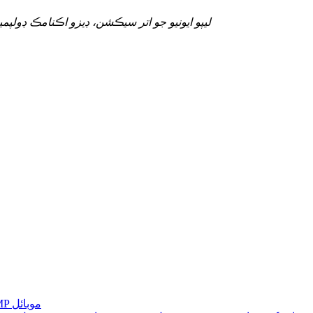
ليپو ايونيو جو اتر سيڪشن، ڊيزو اڪنامڪ ڊولپمينٽ زون (نمبر 2 بس جي ٽرمينل کان، 
AMP موبائل