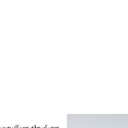
سڀني کي سلام. سڀ کان پهرين،