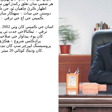
هر شعبي سان تعلق رکندڙ انهن س
اظهار ڪرڻ چاهيان ٿو، جن ڪ
دوستن جي ساٿ ۽ سهڪار سان 
ڪمپني جي اڄ جي ترقي ۽ سڀاڻي جي روشن مستقبل کي حاصل ڪرڻ جي ڪوشش ڪئي آهي.
اس
ترقي ۽ ٽيڪنالاجي جدت تي ڀ
پراڊڪٽس شروع ۾ ھڪڙي 
کان وڌيڪ کوٽائي 20 ميٽر تائين پھچي ٿي. لڳ ڀڳ سڀ پروسيسنگ گہرے سوراخ کي ڍڪيل آهي.