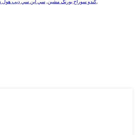
,
CNC گندو سوراخ بورنگ مشين
,
سي اين سي ڊيپ هول 