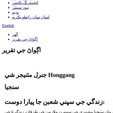
انجنيئرنگ ڪيس
نيوز سينٽر
وڊيو
اسان سان رابطو ڪريو
English
گهر
اڳواڻ جي تقرير
اڳواڻ جي تقرير
جنرل مئنيجر شي Honggang
سنجيا
زندگي جي سڀني شعبن جا پيارا دوست:
 مان سنجيا مشينري جي سمورن ملازمن جي طرفان، زندگيءَ جي