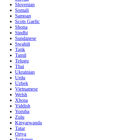
Slovenian
Somali
Samoan
Scots Gaelic
Shona
Sindhi
Sundanese
Swahili
Tajik
Tamil
Telugu
Thai
Ukrainian
Urdu
Uzbek
Vietnamese
Welsh
Xhosa
Yiddish
Yoruba
Zulu
Kinyarwanda
Tatar
Oriya
Turkmen