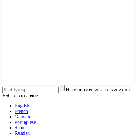
Натиснете enter за търсене или
ESC за затваряне
English
French
German
Portuguese
Spanish
Russian