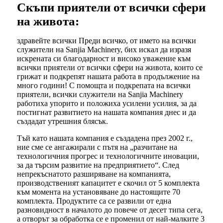
Скъпи приятели от всички сфери
на живота:
здравейте всички Преди всичко, от името на всички
служители на Sanjia Machinery, бих искал да изразя
искрената си благодарност и високо уважение към
всички приятели от всички сфери на живота, които се
грижат и подкрепят нашата работа в продължение на
много години! С помощта и подкрепата на всички
приятели, всички служители на Sanjia Machinery
работиха упорито и положиха усилени усилия, за да
постигнат развитието на нашата компания днес и да
създадат утрешния блясък.
Тъй като нашата компания е създадена през 2002 г.,
ние сме се ангажирали с пътя на „разчитане на
технологичния прогрес и технологичните иновации,
за да търсим развитие на предприятието“. След
непрекъснатото разширяване на компанията,
производственият капацитет е скочил от 5 комплекта
към момента на установяване до настоящите 70
комплекта. Продуктите са се развили от една
разновидност в началото до повече от десет типа сега,
а отворът за обработка се е променил от най-малките 3