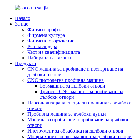
Начало
За нас
Фирмен профил
Фирмена култура
Фирмено съоръжение
Реч на лидера
Чест на квалификацията
Набиране на таланти
Продукти
CNC машина за пробиване и изстъргване на
дълбоки отвори
CNC пистолетна пробивна машина
Бормашина за дълбоки отвори
Триосна CNC машина за пробиване на
дълбоки отвори
Персонализирана специална машина за дълбоки
отвори
Пробивна машина за дълбоки дупки
Машина за пробиване и пробиване на дълбоки
отвори
Инструмент за обработка на дълбоки отвори
Мощна хонинговаща машина за дълбоки отвори