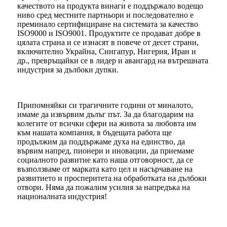
качеството на продукта винаги е поддържало водещо
ниво сред местните партньори и последователно е
преминало сертифициране на системата за качество
ISO9000 и ISO9001. Продуктите се продават добре в
цялата страна и се изнасят в повече от десет страни,
включително Украйна, Сингапур, Нигерия, Иран и
др., превръщайки се в лидер и авангард на вътрешната
индустрия за дълбоки дупки.
Припомняйки си трагичните години от миналото,
имаме да извървим дълъг път. За да благодарим на
колегите от всички сфери на живота за любовта им
към нашата компания, в бъдещата работа ще
продължим да поддържаме духа на единство, да
вървим напред, пионери и иновации, да приемаме
социалното развитие като наша отговорност, да се
възползваме от марката като цел и насърчаване на
развитието и просперитета на обработката на дълбоки
отвори. Няма да пожалим усилия за напредъка на
националната индустрия!