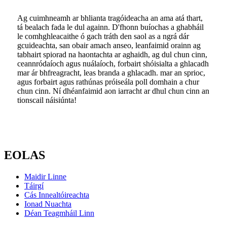
Ag cuimhneamh ar bhlianta tragóideacha an ama atá thart,
tá bealach fada le dul againn. D'fhonn buíochas a ghabháil
le comhghleacaithe ó gach tráth den saol as a ngrá dár
gcuideachta, san obair amach anseo, leanfaimid orainn ag
tabhairt spiorad na haontachta ar aghaidh, ag dul chun cinn,
ceannródaíoch agus nuálaíoch, forbairt shóisialta a ghlacadh
mar ár bhfreagracht, leas branda a ghlacadh. mar an sprioc,
agus forbairt agus rathúnas próiseála poll domhain a chur
chun cinn. Ní dhéanfaimid aon iarracht ar dhul chun cinn an
tionscail náisiúnta!
EOLAS
Maidir Linne
Táirgí
Cás Innealtóireachta
Ionad Nuachta
Déan Teagmháil Linn