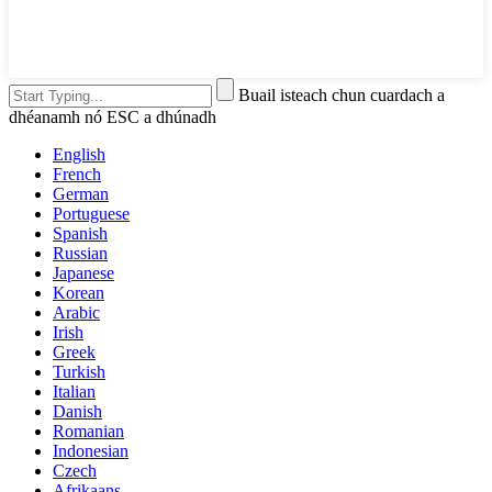
Buail isteach chun cuardach a
dhéanamh nó ESC a dhúnadh
English
French
German
Portuguese
Spanish
Russian
Japanese
Korean
Arabic
Irish
Greek
Turkish
Italian
Danish
Romanian
Indonesian
Czech
Afrikaans