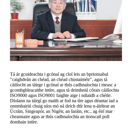
Tá ár gcuideachta i gcónaí ag cloí leis an bprionsabal
"caighdeán an chéad, an chéad chustaiméir", agus tá
cáilíocht an táirge i gcónaí ar thús cadhnaíochta i measc a
gcomhghleacaithe intíre, agus tá deimhniú córais cáilíochta
ISO9000 agus ISO9001 faighte aige i ndiaidh a chéile.
Díolann na táirgí go maith ar fud na tíre agus déantar iad a
onnmhairiú chuig níos mó ná deich dtír lena n-áirítear an
Úcráin, Singeapór, an Nigéir, an Iaráin, etc., ag éirí mar
cheannaire agus ar thús cadhnaíochta an tionscail poll
domhain intíre.