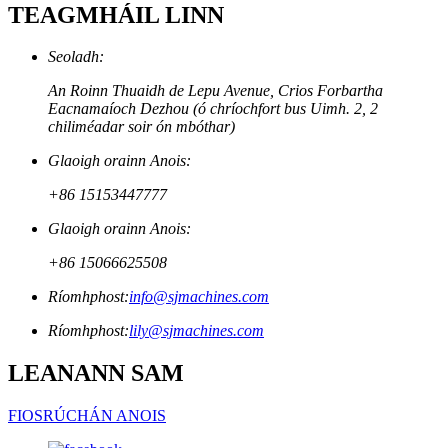
TEAGMHÁIL LINN
Seoladh:
An Roinn Thuaidh de Lepu Avenue, Crios Forbartha
Eacnamaíoch Dezhou (ó chríochfort bus Uimh. 2, 2
chiliméadar soir ón mbóthar)
Glaoigh orainn Anois:
+86 15153447777
Glaoigh orainn Anois:
+86 15066625508
Ríomhphost:
info@sjmachines.com
Ríomhphost:
lily@sjmachines.com
LEANANN SAM
FIOSRÚCHÁN ANOIS