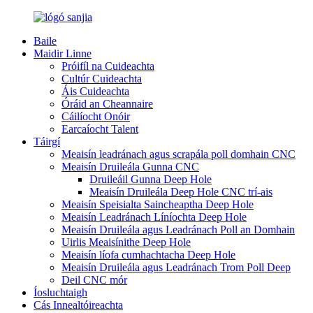
Baile
Maidir Linne
Próifíl na Cuideachta
Cultúr Cuideachta
Áis Cuideachta
Óráid an Cheannaire
Cáilíocht Onóir
Earcaíocht Talent
Táirgí
Meaisín leadránach agus scrapála poll domhain CNC
Meaisín Druileála Gunna CNC
Druileáil Gunna Deep Hole
Meaisín Druileála Deep Hole CNC trí-ais
Meaisín Speisialta Saincheaptha Deep Hole
Meaisín Leadránach Líníochta Deep Hole
Meaisín Druileála agus Leadránach Poll an Domhain
Uirlis Meaisínithe Deep Hole
Meaisín líofa cumhachtacha Deep Hole
Meaisín Druileála agus Leadránach Trom Poll Deep
Deil CNC mór
Íosluchtaigh
Cás Innealtóireachta