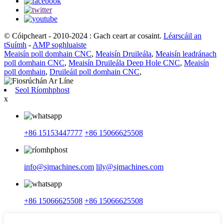
© Cóipcheart - 2010-2024 : Gach ceart ar cosaint.
Léarscáil an
tSuímh
-
AMP soghluaiste
Meaisín poll domhain CNC
,
Meaisín Druileála
,
Meaisín leadránach
poll domhain CNC
,
Meaisín Druileála Deep Hole CNC
,
Meaisín
poll domhain
,
Druileáil poll domhain CNC
,
Seol Ríomhphost
x
+86 15153447777
+86 15066625508
info@sjmachines.com
lily@sjmachines.com
+86 15066625508
+86 15066625508