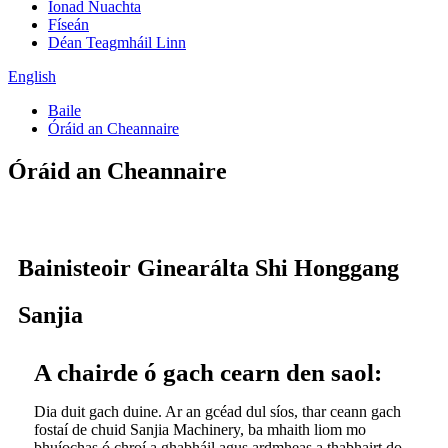
Ionad Nuachta
Físeán
Déan Teagmháil Linn
English
Baile
Óráid an Cheannaire
Óráid an Cheannaire
Bainisteoir Ginearálta Shi Honggang
Sanjia
A chairde ó gach cearn den saol:
Dia duit gach duine. Ar an gcéad dul síos, thar ceann gach
fostaí de chuid Sanjia Machinery, ba mhaith liom mo
bhuíochas ó chroí a ghabháil agus ardmheas a thabhairt do