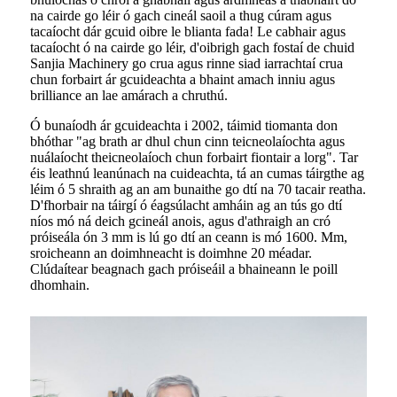
na cairde go léir ó gach cineál saoil a thug cúram agus
tacaíocht dár gcuid oibre le blianta fada! Le cabhair agus
tacaíocht ó na cairde go léir, d'oibrigh gach fostaí de chuid
Sanjia Machinery go crua agus rinne siad iarrachtaí crua
chun forbairt ár gcuideachta a bhaint amach inniu agus
brilliance an lae amárach a chruthú.
Ó bunaíodh ár gcuideachta i 2002, táimid tiomanta don
bhóthar "ag brath ar dhul chun cinn teicneolaíochta agus
nuálaíocht theicneolaíoch chun forbairt fiontair a lorg". Tar
éis leathnú leanúnach na cuideachta, tá an cumas táirgthe ag
léim ó 5 shraith ag an am bunaithe go dtí na 70 tacair reatha.
D'fhorbair na táirgí ó éagsúlacht amháin ag an tús go dtí
níos mó ná deich gcineál anois, agus d'athraigh an cró
próiseála ón 3 mm is lú go dtí an ceann is mó 1600. Mm,
sroicheann an doimhneacht is doimhne 20 méadar.
Clúdaítear beagnach gach próiseáil a bhaineann le poill
dhomhain.