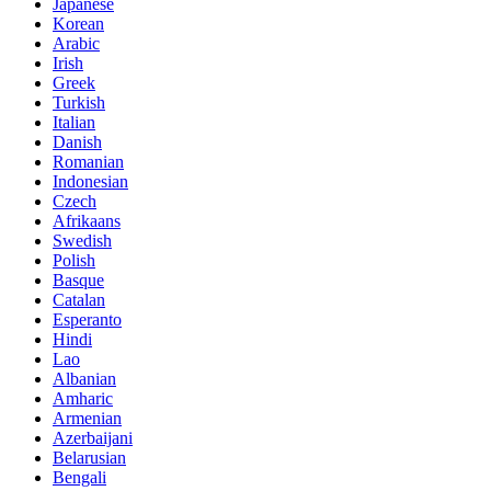
Japanese
Korean
Arabic
Irish
Greek
Turkish
Italian
Danish
Romanian
Indonesian
Czech
Afrikaans
Swedish
Polish
Basque
Catalan
Esperanto
Hindi
Lao
Albanian
Amharic
Armenian
Azerbaijani
Belarusian
Bengali