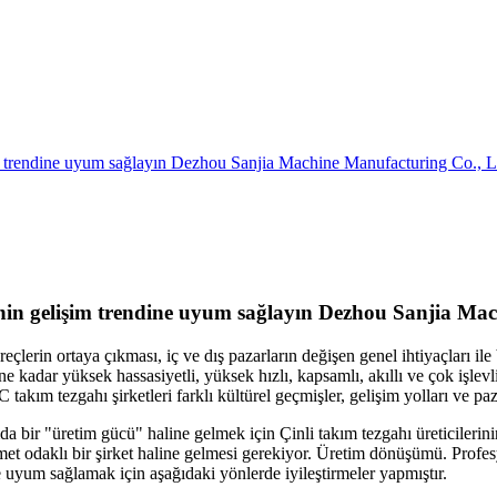
im trendine uyum sağlayın Dezhou Sanjia Machine Manufacturing Co., L
inin gelişim trendine uyum sağlayın Dezhou Sanjia Ma
reçlerin ortaya çıkması, iç ve dış pazarların değişen genel ihtiyaçları
ne kadar yüksek hassasiyetli, yüksek hızlı, kapsamlı, akıllı ve çok işlevl
takım tezgahı şirketleri farklı kültürel geçmişler, gelişim yolları ve pa
ir "üretim gücü" haline gelmek için Çinli takım tezgahı üreticilerinin "k
zmet odaklı bir şirket haline gelmesi gerekiyor. Üretim dönüşümü. Profe
e uyum sağlamak için aşağıdaki yönlerde iyileştirmeler yapmıştır.