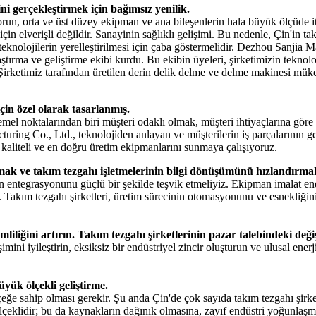
ni gerçekleştirmek için bağımsız yenilik.
run, orta ve üst düzey ekipman ve ana bileşenlerin hala büyük ölçüde itha
in elverişli değildir. Sanayinin sağlıklı gelişimi. Bu nedenle, Çin'in ta
teknolojilerin yerelleştirilmesi için çaba göstermelidir. Dezhou Sanjia 
ştırma ve geliştirme ekibi kurdu. Bu ekibin üyeleri, şirketimizin teknol
 Şirketimiz tarafından üretilen derin delik delme ve delme makinesi mük
için özel olarak tasarlanmış.
mel noktalarından biri müşteri odaklı olmak, müşteri ihtiyaçlarına göre 
ring Co., Ltd., teknolojiden anlayan ve müşterilerin iş parçalarının ge
n kaliteli ve en doğru üretim ekipmanlarını sunmaya çalışıyoruz.
amak ve takım tezgahı işletmelerinin bilgi dönüşümünü hızlandırma
n entegrasyonunu güçlü bir şekilde teşvik etmeliyiz. Ekipman imalat endü
 Takım tezgahı şirketleri, üretim sürecinin otomasyonunu ve esnekliğini,
rimliliğini artırın. Takım tezgahı şirketlerinin pazar talebindeki de
ini iyileştirin, eksiksiz bir endüstriyel zincir oluşturun ve ulusal enerj
üyük ölçekli geliştirme.
 ölçeğe sahip olması gerekir. Şu anda Çin'de çok sayıda takım tezgahı 
k ölçeklidir; bu da kaynakların dağınık olmasına, zayıf endüstri yoğunl