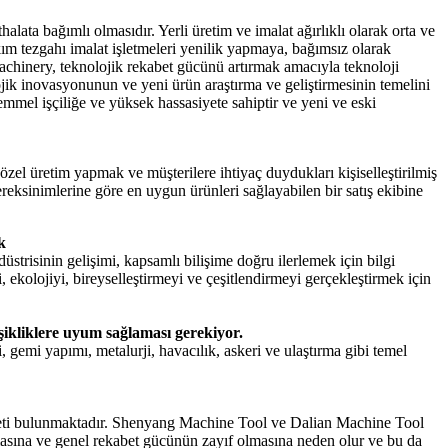
lata bağımlı olmasıdır. Yerli üretim ve imalat ağırlıklı olarak orta ve
kım tezgahı imalat işletmeleri yenilik yapmaya, bağımsız olarak
Machinery, teknolojik rekabet gücünü artırmak amacıyla teknoloji
ojik inovasyonunun ve yeni ürün araştırma ve geliştirmesinin temelini
emmel işçiliğe ve yüksek hassasiyete sahiptir ve yeni ve eski
özel üretim yapmak ve müşterilere ihtiyaç duydukları kişiselleştirilmiş
reksinimlerine göre en uygun ürünleri sağlayabilen bir satış ekibine
k
strisinin gelişimi, kapsamlı bilişime doğru ilerlemek için bilgi
 ekolojiyi, bireyselleştirmeyi ve çeşitlendirmeyi gerçekleştirmek için
ğişikliklere uyum sağlaması gerekiyor.
i, gemi yapımı, metalurji, havacılık, askeri ve ulaştırma gibi temel
şirketi bulunmaktadır. Shenyang Machine Tool ve Dalian Machine Tool
aşmasına ve genel rekabet gücünün zayıf olmasına neden olur ve bu da