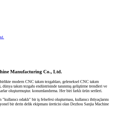
td.
chine Manufacturing Co., Ltd.
 ile birlikte modern CNC takım tezgahları, geleneksel CNC takım
i, dünya takım tezgahı endüstrisinde tanınmış geliştirme trendleri ve
zarlar oluşturmuştur. konumlandırma. Her biri farklı ürün serileri.
ullanıcı odaklı" bir iş felsefesi oluşturması, kullanıcı ihtiyaçlarını
syonel bir derin delik ekipmanı üreticisi olan Dezhou Sanjia Machine