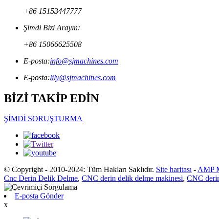
+86 15153447777
Şimdi Bizi Arayın:
+86 15066625508
E-posta:
info@sjmachines.com
E-posta:
lily@sjmachines.com
BİZİ TAKİP EDİN
ŞİMDİ SORUŞTURMA
© Copyright - 2010-2024: Tüm Hakları Saklıdır.
Site haritası
-
AMP M
Cnc Derin Delik Delme
,
CNC derin delik delme makinesi
,
CNC derin
E-posta Gönder
x