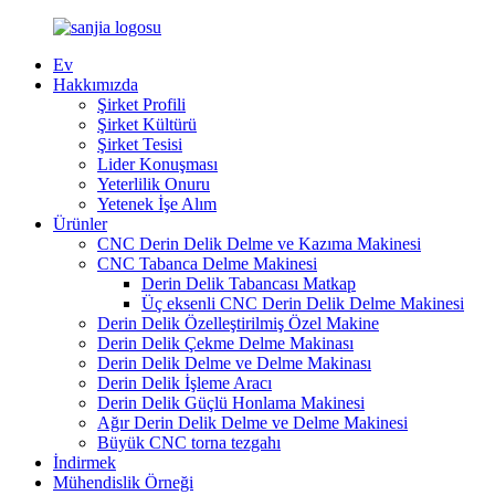
Ev
Hakkımızda
Şirket Profili
Şirket Kültürü
Şirket Tesisi
Lider Konuşması
Yeterlilik Onuru
Yetenek İşe Alım
Ürünler
CNC Derin Delik Delme ve Kazıma Makinesi
CNC Tabanca Delme Makinesi
Derin Delik Tabancası Matkap
Üç eksenli CNC Derin Delik Delme Makinesi
Derin Delik Özelleştirilmiş Özel Makine
Derin Delik Çekme Delme Makinası
Derin Delik Delme ve Delme Makinası
Derin Delik İşleme Aracı
Derin Delik Güçlü Honlama Makinesi
Ağır Derin Delik Delme ve Delme Makinesi
Büyük CNC torna tezgahı
İndirmek
Mühendislik Örneği