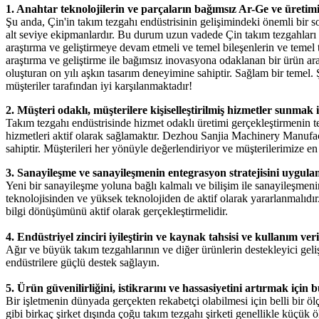
1. Anahtar teknolojilerin ve parçaların bağımsız Ar-Ge ve üretimi
Şu anda, Çin'in takım tezgahı endüstrisinin gelişimindeki önemli bir so
alt seviye ekipmanlardır. Bu durum uzun vadede Çin takım tezgahları iç
araştırma ve geliştirmeye devam etmeli ve temel bileşenlerin ve temel 
araştırma ve geliştirme ile bağımsız inovasyona odaklanan bir ürün ara
oluşturan on yılı aşkın tasarım deneyimine sahiptir. Sağlam bir temel.
müşteriler tarafından iyi karşılanmaktadır!
2. Müşteri odaklı, müşterilere kişiselleştirilmiş hizmetler sunmak 
Takım tezgahı endüstrisinde hizmet odaklı üretimi gerçekleştirmenin te
hizmetleri aktif olarak sağlamaktır. Dezhou Sanjia Machinery Manufactu
sahiptir. Müşterileri her yönüyle değerlendiriyor ve müşterilerimize e
3. Sanayileşme ve sanayileşmenin entegrasyon stratejisini uygul
Yeni bir sanayileşme yoluna bağlı kalmalı ve bilişim ile sanayileşmeni
teknolojisinden ve yüksek teknolojiden de aktif olarak yararlanmalıdır.
bilgi dönüşümünü aktif olarak gerçekleştirmelidir.
4. Endüstriyel zinciri iyileştirin ve kaynak tahsisi ve kullanım ve
Ağır ve büyük takım tezgahlarının ve diğer ürünlerin destekleyici gelişim
endüstrilere güçlü destek sağlayın.
5. Ürün güvenilirliğini, istikrarını ve hassasiyetini artırmak için b
Bir işletmenin dünyada gerçekten rekabetçi olabilmesi için belli bir
gibi birkaç şirket dışında çoğu takım tezgahı şirketi genellikle küçü