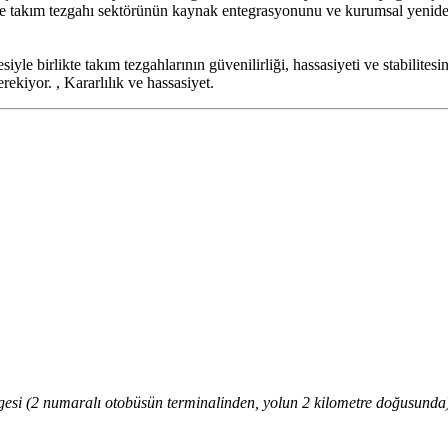
nle takım tezgahı sektörünün kaynak entegrasyonunu ve kurumsal yeniden
siyle birlikte takım tezgahlarının güvenilirliği, hassasiyeti ve stabilites
rekiyor. , Kararlılık ve hassasiyet.
i (2 numaralı otobüsün terminalinden, yolun 2 kilometre doğusunda