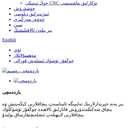
چوڭ تىپتىكى CNC توكارلىق ماشىنىسى
چۈشۈرۈش
ئىنژېنېرلىق دېلوسى
خەۋەر مەركىزى
سىن
بىز بىلەن ئالاقىلىشىڭ
English
ئۆي
مەھسۇلاتلار
چوڭقۇر تۆشۈك ئىشلەش قورالى
ياردەمچى
بىز يەنە خېرىدارلارنىڭ تەلىپىگە ئاساسەن، پىچاقلارنى كېڭەيتىش ۋە
پىچاق شەكىللەندۈرۈش قاتارلىق ئالاھىدە چوڭقۇر تۆشۈكلۈك
پىچاقلارنى لايىھىلەپ ئىشلەپچىقارساق بولىدۇ.