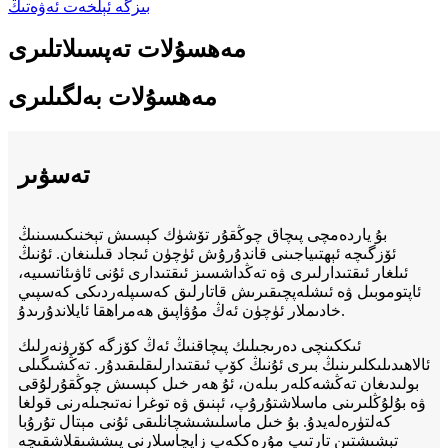
بىزگە ئېلخەت ئەۋەتىڭ
مەھسۇلات تەپسىلاتلىرى
مەھسۇلات بەلگىلىرى
تەسۋىر
بۇ ياردەمچى پىچاق چوڭقۇر تۆشۈك كېسىش تېخنىكىسىنىڭ
ئۆزگىچە ئېھتىياجىنى قاندۇرۇش ئۈچۈن ئىجاد قىلىنغان. ئۇنىڭ
ئىلغار ئىقتىدارلىرى ۋە تەڭداشسىز ئىقتىدارى ئۇنى ئاۋىئاتسىيە،
ئاپتوموبىل ۋە ئىشلەپچىقىرىش قاتارلىق كەسىپلەردىكى كەسپىي
خادىملار ئۈچۈن ئەڭ مۇۋاپىق ھەمراھقا ئايلاندۇرىدۇ.
ئىككىنچى دەرىجىلىك پىچاقنىڭ ئەڭ كۆزگە كۆرۈنەرلىك
ئالاھىدىلىكلىرىنىڭ بىرى ئۇنىڭ كۆپ ئىقتىدارلىقلىقىدۇر. تەڭشىگىلى
بولىدىغان تەڭشەكلەر بىلەن، ئۇ ھەر خىل كېسىش چوڭقۇرلۇقى
ۋە بۇلۇڭلىرىنى ماسلاشتۇرۇپ، ئېنىق ۋە توغرا نەتىجىلەرنى قولغا
كەلتۈرەلەيدۇ. بۇ خىل ماسلىشىشچانلىقى ئۇنى مېتال تۇرۇبا
تېشىشتىن تارتىپ مۇرەككەپ زاپچاسلارنى پىششىقلاشقىچە