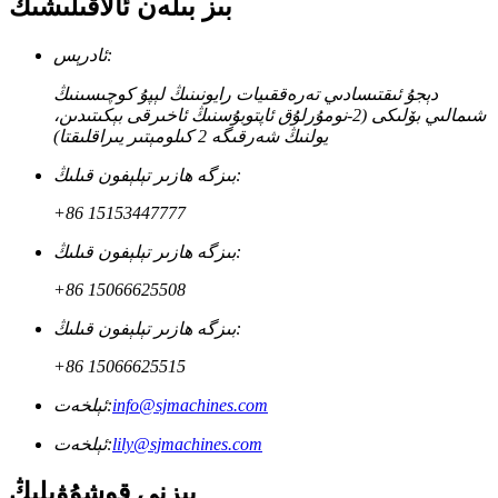
بىز بىلەن ئالاقىلىشىڭ
ئادرېس:
دېجۇ ئىقتىسادىي تەرەققىيات رايونىنىڭ لېپۇ كوچىسىنىڭ
شىمالىي بۆلىكى (2-نومۇرلۇق ئاپتوبۇسنىڭ ئاخىرقى بېكىتىدىن،
يولنىڭ شەرقىگە 2 كىلومېتىر يىراقلىقتا)
بىزگە ھازىر تېلېفون قىلىڭ:
+86 15153447777
بىزگە ھازىر تېلېفون قىلىڭ:
+86 15066625508
بىزگە ھازىر تېلېفون قىلىڭ:
+86 15066625515
info@sjmachines.com
ئېلخەت:
lily@sjmachines.com
ئېلخەت:
بىزنى قوشۇۋېلىڭ