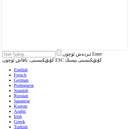
ئىزدەش ئۈچۈن Enter
كۇنۇپكىسىنى، تاقاش ئۈچۈن ESC كۇنۇپكىسىنى بېسىڭ
English
French
German
Portuguese
Spanish
Russian
Japanese
Korean
Arabic
Irish
Greek
Turkish