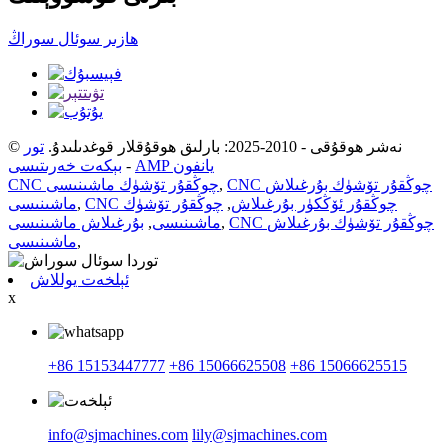
ھازىر سوئال سوراڭ
© نەشر ھوقۇقى - 2010-2025: بارلىق ھوقۇقلار قوغدىلىدۇ.
تور
AMP يانفون
-
بېكەت خەرىتىسى
CNC چوڭقۇر تۆشۈك بۇرغىلاش
,
CNC چوڭقۇر تۆشۈك ماشىنىسى
CNC چوڭقۇر ئۆڭكۈر بۇرغىلاش
,
چوڭقۇر تۆشۈك
,
ماشىنىسى
CNC چوڭقۇر تۆشۈك بۇرغىلاش
,
ماشىنىسى
,
بۇرغىلاش ماشىنىسى
,
ماشىنىسى
ئېلخەت يوللاش
x
+86 15153447777
+86 15066625508
+86 15066625515
info@sjmachines.com
lily@sjmachines.com