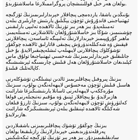
بولغان ھەر خىل قوللىنىشچان پروگراممىلارغا ماسلاشتۇرىدۇ.
بۇنىڭدىن باشقا، ياردەمچى پىچاقلار خېرىدارلىرىمىزنىڭ ئۆزگىچە
ئېھتىياجىنى قاندۇرۇش ئۈچۈن يېڭىلىق يارىتىش چارىلىرى بىلەن
تەمىنلەيدۇ. بىز ھەر بىر تۈرنىڭ ئالاھىدە تەلىپى بارلىقىنى
چۈشىنىمىز، شۇڭا بىز خاسلاشتۇرۇلغان تاللاشلارنى تەمىنلەيمىز.
ماھىر گۇرۇپپىمىز خېرىدارلارنىڭ تەلىپىگە ئاساسەن، پىچاقلارنى
قېقىش ۋە شەكىللەندۈرۈش پىچىقى قاتارلىق ئالاھىدە چوڭقۇر
تۆشۈكلۈك پىچاقلارنى لايىھىلەپ ئىشلەپچىقىرالايدۇ. بۇ خىل
جانلىقلىق خېرىدارلىرىمىزنىڭ شەخسىي ئېھتىياجىغا تولۇق ماس
كېلىدىغان خاسلاشتۇرۇلغان ھەل قىلىش چارىسىگە ئېرىشىشىگە
كاپالەتلىك قىلىدۇ.
بىزنىڭ پىروفىل پىچاقلىرىمىز ئالدىن تېشىلگەن تۆشۈكلەرنى
ھاسىل قىلىش ئۈچۈن مەخسۇس لايىھەلەنگەن بولۇپ، سىزنىڭ
مۇرەككەپ لايىھەلەرنى ئاسانلا يارىتىشىڭىزغا شارائىت
ھازىرلايدۇ. بۇ پىچاقلار ئېنىق ۋە مۇقىم نەتىجىلەرنى قولغا
كەلتۈرۈش ئۈچۈن لايىھەلەنگەن بولۇپ، سىزنىڭ ئارزۇ قىلغان
شەكىلگە ئالاھىدە ئېنىقلىق بىلەن ئېرىشىشىڭىزگە شارائىت
ھازىرلايدۇ.
بىزنىڭ چوڭقۇر تۆشۈك پىچاقلىرىمىزنى باشقىلاردىن
پەرقلەندۈرىدىغىنى خېرىدارلارنىڭ رازىلىقىغا بولغان
سادىقلىقىمىزدۇر. بىز ھەر بىر تۈرنىڭ ئۆزگىچە ئىكەنلىكىنى