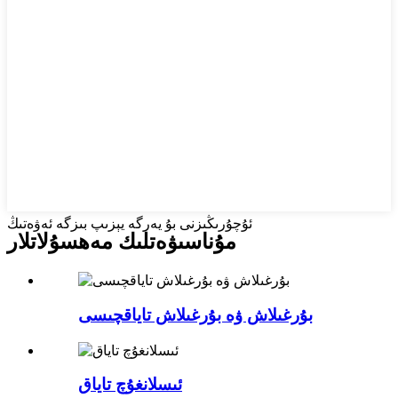
ئۇچۇرىڭىزنى بۇ يەرگە يېزىپ بىزگە ئەۋەتىڭ
مۇناسىۋەتلىك مەھسۇلاتلار
بۇرغىلاش ۋە بۇرغىلاش تاياقچىسى
ئىسلانغۇچ تاياق