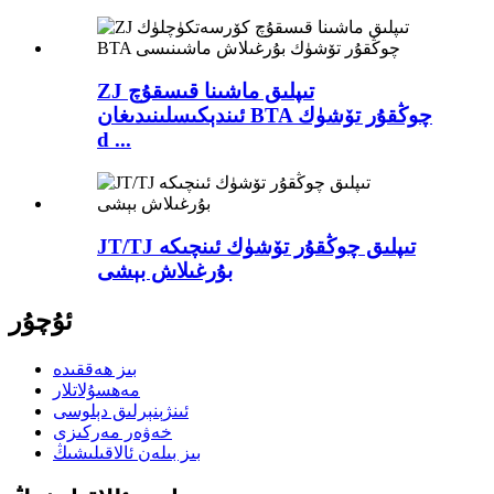
ZJ تىپلىق ماشىنا قىسقۇچ
ئىندېكىسلىنىدىغان BTA چوڭقۇر تۆشۈك
d ...
JT/TJ تىپلىق چوڭقۇر تۆشۈك ئىنچىكە
بۇرغىلاش بېشى
ئۇچۇر
بىز ھەققىدە
مەھسۇلاتلار
ئىنژېنېرلىق دېلوسى
خەۋەر مەركىزى
بىز بىلەن ئالاقىلىشىڭ