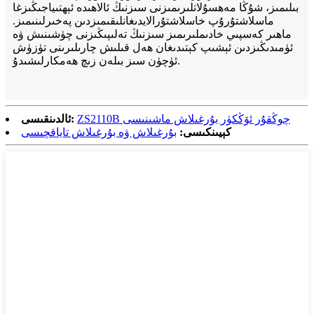
بىلىمىز، شۇڭا مەھسۇلاتلىرىمىزنى سىزنىڭ ئالاھىدە ئېھتىياجىڭىزغا
ماسلاشتۇرۇپ خاسلاشتۇرالايدىغانلىقىمىزدىن پەخىرلىنىمىز.
ماھىر كەسپىي خادىملىرىمىز سىزنىڭ تەلىپىڭىزنى چۈشىنىش ۋە
ئۈمىدىڭىزدىن ئېشىپ كېتىدىغان ھەل قىلىش چارىلىرىنى تۈزۈش
ئۈچۈن سىز بىلەن زىچ ھەمكارلىشىدۇ.
ZS2110B چوڭقۇر ئۆڭكۈر بۇرغىلاش ماشىنىسى
ئالدىنقىسى:
كېيىنكىسى:
بۇرغىلاش ۋە بۇرغىلاش تاياقچىسى