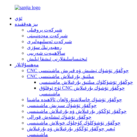
ئۆي
بىز ھەققىدە
شىركەت پروفىلى
شىركەت مەدەنىيىتى
شىركەت ئەسلىھەلىرى
رەھبەرنىڭ سۆزى
سالاھىيەت شەرىپى
ئىختىساسلىقلارنى ئىشقا ئېلىش
مەھسۇلاتلار
CNC چوڭقۇر تۆشۈك تېشىش ۋە قىرىش ماشىنىسى
CNC مىلتىق بۇرغىلاش ماشىنىسى
چوڭقۇر تۆشۈكلۈك مىلتىق بۇرغىلاش ماشىنىسى
ئۈچ ئوقلۇق CNC چوڭقۇر تۆشۈك بۇرغىلاش
ماشىنىسى
چوڭقۇر تۆشۈك خاسلاشتۇرۇلغان ئالاھىدە ماشىنا
چوڭقۇر تۆشۈك سىزىش ماشىنىسى
چوڭقۇر ئۆڭكۈر بۇرغىلاش ۋە بۇرغىلاش ماشىنىسى
چوڭقۇر تۆشۈك ئىشلەش قورالى
چوڭقۇر تۆشۈكلۈك كۈچلۈك خونلاش ماشىنىسى
ئېغىر چوڭقۇر ئۆڭكۈر بۇرغىلاش ۋە بۇرغىلاش
ماشىنىسى