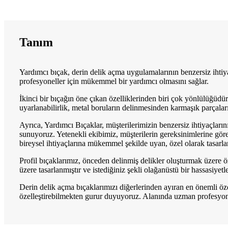
Tanım
Yardımcı bıçak, derin delik açma uygulamalarının benzersiz ihtiyaçl
profesyoneller için mükemmel bir yardımcı olmasını sağlar.
İkinci bir bıçağın öne çıkan özelliklerinden biri çok yönlülüğüdür
uyarlanabilirlik, metal boruların delinmesinden karmaşık parçaların
Ayrıca, Yardımcı Bıçaklar, müşterilerimizin benzersiz ihtiyaçları
sunuyoruz. Yetenekli ekibimiz, müşterilerin gereksinimlerine göre r
bireysel ihtiyaçlarına mükemmel şekilde uyan, özel olarak tasarla
Profil bıçaklarımız, önceden delinmiş delikler oluşturmak üzere öz
üzere tasarlanmıştır ve istediğiniz şekli olağanüstü bir hassasiyetl
Derin delik açma bıçaklarımızı diğerlerinden ayıran en önemli öze
özelleştirebilmekten gurur duyuyoruz. Alanında uzman profesyonell