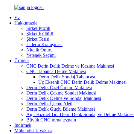
Ev
Hakkımızda
Şirket Profili
Şirket Kültürü
Şirket Tesisi
Liderin Konuşması
Nitelik Onuru
Yetenek Seçimi
Ürünler
CNC Derin Delik Delme ve Kazıma Makinesi
CNC Tabanca Delme Makinesi
Derin Delik Sondaj Tabancası
Üç Eksenli CNC Derin Delik Delme Makinesi
Derin Delik Özel Üretim Makinesi
Derin Delik Çekme Sondaj Makinesi
Derin Delik Delme ve Sondaj Makinesi
Derin Delik İşleme Aleti
Derin Delik Güçlü Bileme Makinesi
Ağır Hizmet Tipi Derin Delik Sondaj ve Delme Makines
Büyük CNC torna tezgahı
İndirmek
Mühendislik Vakası