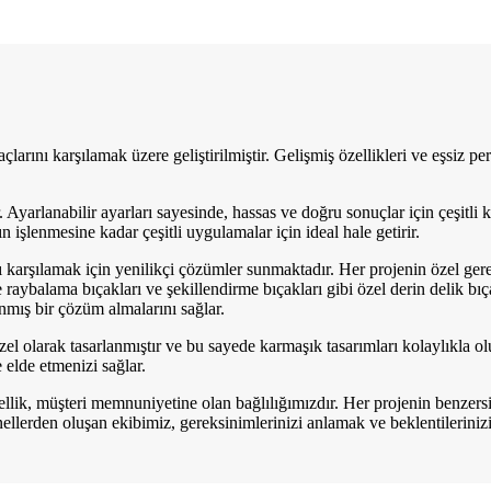
arını karşılamak üzere geliştirilmiştir. Gelişmiş özellikleri ve eşsiz pe
. Ayarlanabilir ayarları sayesinde, hassas ve doğru sonuçlar için çeşitli 
 işlenmesine kadar çeşitli uygulamalar için ideal hale getirir.
nı karşılamak için yenilikçi çözümler sunmaktadır. Her projenin özel ger
aybalama bıçakları ve şekillendirme bıçakları gibi özel derin delik bıçak
nmış bir çözüm almalarını sağlar.
el olarak tasarlanmıştır ve bu sayede karmaşık tasarımları kolaylıkla ol
e elde etmenizi sağlar.
llik, müşteri memnuniyetine olan bağlılığımızdır. Her projenin benzersi
erden oluşan ekibimiz, gereksinimlerinizi anlamak ve beklentilerinizi a