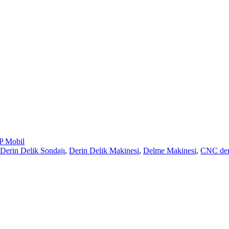
 Mobil
erin Delik Sondajı
,
Derin Delik Makinesi
,
Delme Makinesi
,
CNC deri