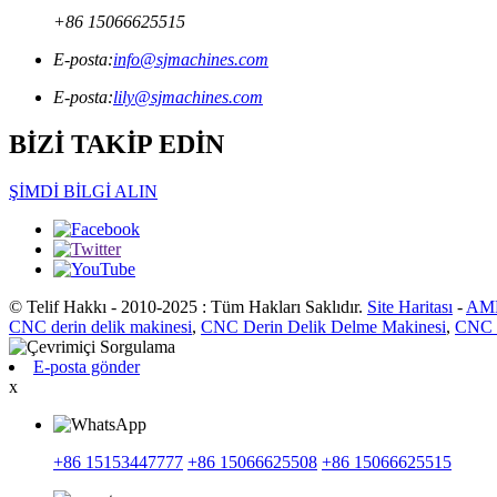
+86 15066625515
E-posta:
info@sjmachines.com
E-posta:
lily@sjmachines.com
BİZİ TAKİP EDİN
ŞİMDİ BİLGİ ALIN
© Telif Hakkı - 2010-2025 : Tüm Hakları Saklıdır.
Site Haritası
-
AMP
CNC derin delik makinesi
,
CNC Derin Delik Delme Makinesi
,
CNC D
E-posta gönder
x
+86 15153447777
+86 15066625508
+86 15066625515