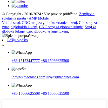
© Copyright - 2010-2024 : Vse pravice pridržane.
Zemljevid
spletnega mesta
-
AMP Mobile
Vrtalni stroj
,
CNC stroj za globoko vrtanje lukenj
,
Cnc stroj za
vrtanje globokih lukenj
,
CNC stroj za globoke luknje
,
Stroj za
globoke luknje
,
Cnc globoko vrtanje lukenj
,
Pošlji e-pošto
x
+86 15153447777
+86 15066625508
info@sjmachines.com
lily@sjmachines.com
+86 15066625508
+86 15066625508