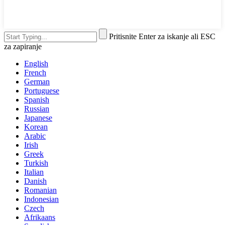
Pritisnite Enter za iskanje ali ESC
za zapiranje
English
French
German
Portuguese
Spanish
Russian
Japanese
Korean
Arabic
Irish
Greek
Turkish
Italian
Danish
Romanian
Indonesian
Czech
Afrikaans