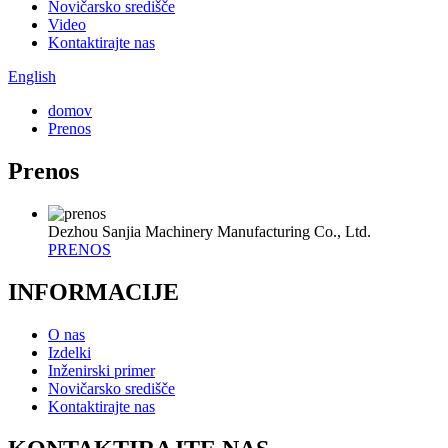
Novičarsko središče
Video
Kontaktirajte nas
English
domov
Prenos
Prenos
Dezhou Sanjia Machinery Manufacturing Co., Ltd.
PRENOS
INFORMACIJE
O nas
Izdelki
Inženirski primer
Novičarsko središče
Kontaktirajte nas