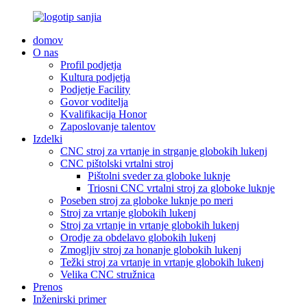
domov
O nas
Profil podjetja
Kultura podjetja
Podjetje Facility
Govor voditelja
Kvalifikacija Honor
Zaposlovanje talentov
Izdelki
CNC stroj za vrtanje in strganje globokih lukenj
CNC pištolski vrtalni stroj
Pištolni sveder za globoke luknje
Triosni CNC vrtalni stroj za globoke luknje
Poseben stroj za globoke luknje po meri
Stroj za vrtanje globokih lukenj
Stroj za vrtanje in vrtanje globokih lukenj
Orodje za obdelavo globokih lukenj
Zmogljiv stroj za honanje globokih lukenj
Težki stroj za vrtanje in vrtanje globokih lukenj
Velika CNC stružnica
Prenos
Inženirski primer