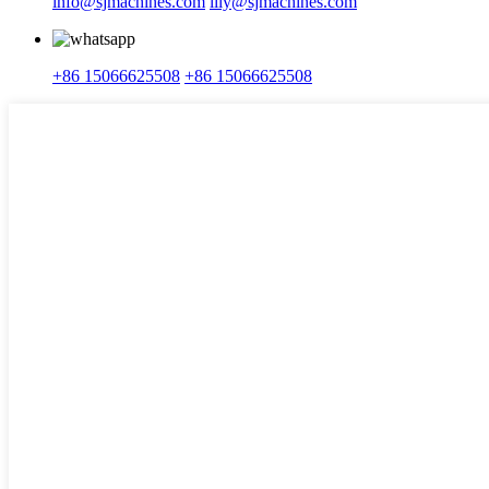
info@sjmachines.com
lily@sjmachines.com
+86 15066625508
+86 15066625508