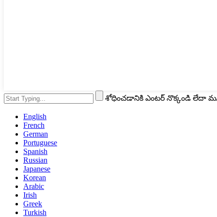
శోధించడానికి ఎంటర్ నొక్కండి లేదా 
English
French
German
Portuguese
Spanish
Russian
Japanese
Korean
Arabic
Irish
Greek
Turkish