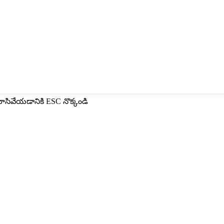
మూసివేయడానికి ESC నొక్కండి