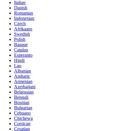
Italian
Danish
Romanian
Indonesian
Czech
Afrikaans
Swedish
Polish
Basque
Catalan
Esperanto
Hindi
Lao
Albanian
Amharic
Armenian
Azerbaijani
Belarusian
Bengali
Bosnian
Bulgarian
Cebuano
Chichewa
Corsican
Croatian