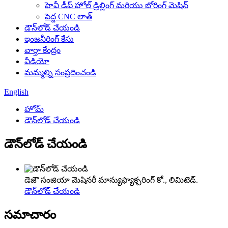
హెవీ డీప్ హోల్ డ్రిల్లింగ్ మరియు బోరింగ్ మెషిన్
పెద్ద CNC లాత్
డౌన్‌లోడ్ చేయండి
ఇంజనీరింగ్ కేసు
వార్తా కేంద్రం
వీడియో
మమ్మల్ని సంప్రదించండి
English
హోమ్
డౌన్‌లోడ్ చేయండి
డౌన్‌లోడ్ చేయండి
డెజౌ సంజియా మెషినరీ మాన్యుఫ్యాక్చరింగ్ కో., లిమిటెడ్.
డౌన్‌లోడ్ చేయండి
సమాచారం