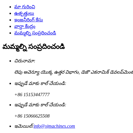
మా గురించి
ఉత్పత్తులు
ఇంజనీరింగ్ కేసు
వార్తా కేంద్రం
మమ్మల్ని సంప్రదించండి
మమ్మల్ని సంప్రదించండి
చిరునామా:
లెపు అవెన్యూ యొక్క ఉత్తర విభాగం, డెజౌ ఎకనామిక్ డెవలప్‌మెంట్
ఇప్పుడే మాకు కాల్ చేయండి:
+86 15153447777
ఇప్పుడే మాకు కాల్ చేయండి:
+86 15066625508
ఇమెయిల్:
info@sjmachines.com