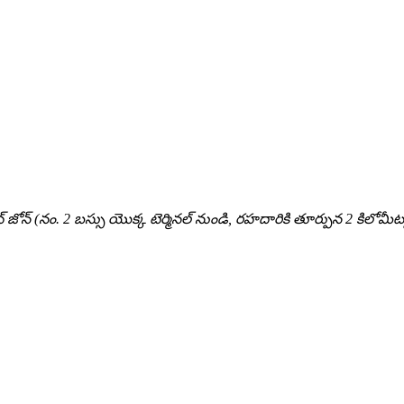
 జోన్ (నం. 2 బస్సు యొక్క టెర్మినల్ నుండి, రహదారికి తూర్పున 2 కిలోమీట