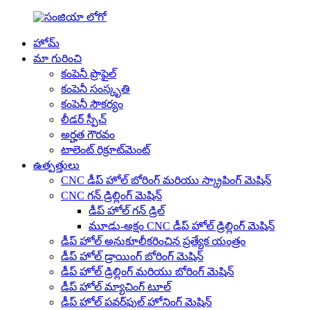
హోమ్
మా గురించి
కంపెనీ ప్రొఫైల్
కంపెనీ సంస్కృతి
కంపెనీ సౌకర్యం
లీడర్ స్పీచ్
అర్హత గౌరవం
టాలెంట్ రిక్రూట్‌మెంట్
ఉత్పత్తులు
CNC డీప్ హోల్ బోరింగ్ మరియు స్క్రాపింగ్ మెషిన్
CNC గన్ డ్రిల్లింగ్ మెషిన్
డీప్ హోల్ గన్ డ్రిల్
మూడు-అక్షం CNC డీప్ హోల్ డ్రిల్లింగ్ మెషిన్
డీప్ హోల్ అనుకూలీకరించిన ప్రత్యేక యంత్రం
డీప్ హోల్ డ్రాయింగ్ బోరింగ్ మెషిన్
డీప్ హోల్ డ్రిల్లింగ్ మరియు బోరింగ్ మెషిన్
డీప్ హోల్ మ్యాచింగ్ టూల్
డీప్ హోల్ పవర్‌ఫుల్ హోనింగ్ మెషిన్