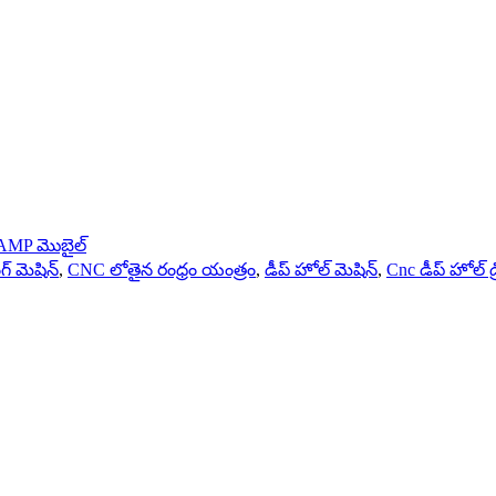
AMP మొబైల్
ంగ్ మెషిన్
,
CNC లోతైన రంధ్రం యంత్రం
,
డీప్ హోల్ మెషిన్
,
Cnc డీప్ హోల్ డ్రి