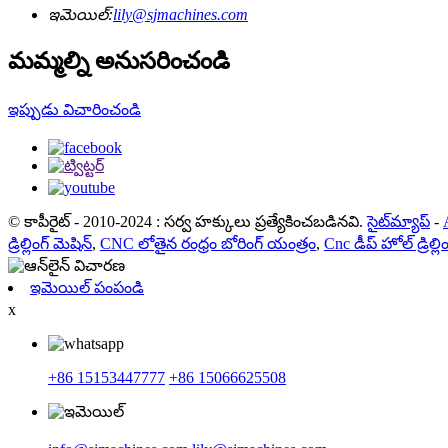
ఇమెయిల్:
lily@sjmachines.com
మమ్మల్ని అనుసరించండి
ఇప్పుడు విచారించండి
© కాపీరైట్ - 2010-2024 : సర్వ హక్కులు ప్రత్యేకించబడినవి.
సైట్‌మ్యాప్
-
డ్రిల్లింగ్ మెషిన్
,
CNC లోతైన రంధ్రం బోరింగ్ యంత్రం
,
Cnc డీప్ హోల్ డ్రిల్లి
ఇమెయిల్ పంపండి
x
+86 15153447777
+86 15066625508