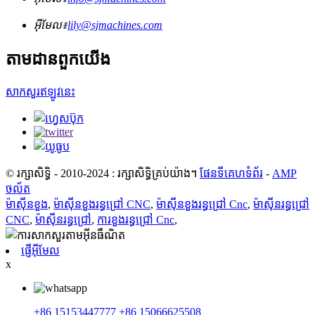
អ៊ីមែល៖
lily@sjmachines.com
តាមដានពួកយើង
សាកសួរឥឡូវនេះ
© រក្សាសិទ្ធិ - 2010-2024 : រក្សាសិទ្ធិគ្រប់យ៉ាង។
ផែនទីគេហទំព័រ
-
AMP
ចល័ត
ម៉ាស៊ីនខួង
,
ម៉ាស៊ីនខួងរន្ធជ្រៅ CNC
,
ម៉ាស៊ីនខួងរន្ធជ្រៅ Cnc
,
ម៉ាស៊ីនរន្ធជ្រៅ
CNC
,
ម៉ាស៊ីនរន្ធជ្រៅ
,
ការខួងរន្ធជ្រៅ Cnc
,
ផ្ញើអ៊ីមែល
x
+86 15153447777
+86 15066625508