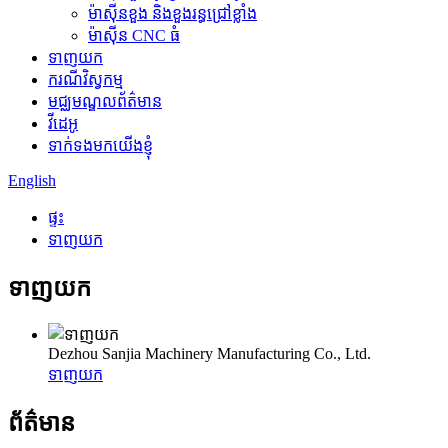
ម៉ាស៊ីនខួង និងខួងរន្ធជ្រៅខ្លាំង
ម៉ាស៊ីន CNC ធំ
ទាញយក
ករណីវិស្វកម្ម
មជ្ឈមណ្ឌលព័ត៌មាន
វីដេអូ
ទាក់ទងមកយើងខ្ញុំ
English
ផ្ទះ
ទាញយក
ទាញយក
Dezhou Sanjia Machinery Manufacturing Co., Ltd.
ទាញយក
ព័ត៌មាន