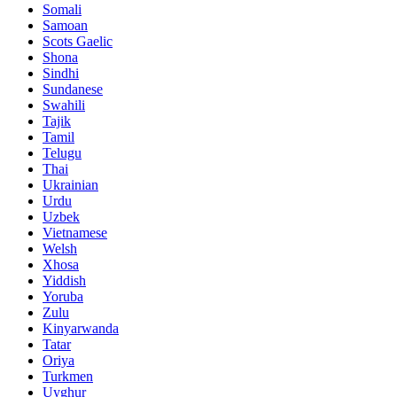
Somali
Samoan
Scots Gaelic
Shona
Sindhi
Sundanese
Swahili
Tajik
Tamil
Telugu
Thai
Ukrainian
Urdu
Uzbek
Vietnamese
Welsh
Xhosa
Yiddish
Yoruba
Zulu
Kinyarwanda
Tatar
Oriya
Turkmen
Uyghur