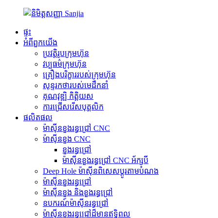
ផ្ទះ
អំពីពួកយើង
ប្រវត្តិរូបក្រុមហ៊ុន
វប្បធម៌ក្រុមហ៊ុន
គ្រឿងបរិក្ខាររបស់ក្រុមហ៊ុន
សុន្ទរកថារបស់មេដឹកនាំ
គុណវុឌ្ឍិ កិត្តិយស
ការជ្រើសរើសបុគ្គលិក
ផលិតផល
ម៉ាស៊ីនខួងរន្ធជ្រៅ CNC
ម៉ាស៊ីនខួង CNC
ខួងរន្ធជ្រៅ
ម៉ាស៊ីនខួងរន្ធជ្រៅ CNC អ័ក្សបី
Deep Hole ម៉ាស៊ីនពិសេសប្ដូរតាមបំណង
ម៉ាស៊ីនខួងរន្ធជ្រៅ
ម៉ាស៊ីនខួង និងខួងរន្ធជ្រៅ
ឧបករណ៍ម៉ាស៊ីនរន្ធជ្រៅ
ម៉ាស៊ីនខួងរន្ធជ្រៅដ៏មានឥទ្ធិពល