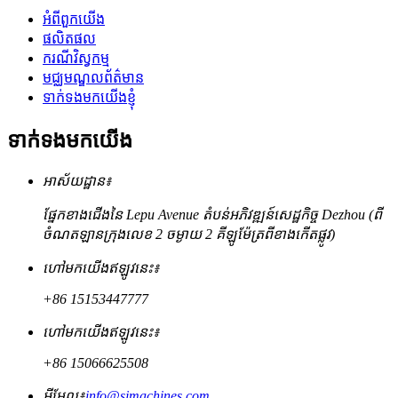
អំពីពួកយើង
ផលិតផល
ករណីវិស្វកម្ម
មជ្ឈមណ្ឌលព័ត៌មាន
ទាក់ទងមកយើងខ្ញុំ
ទាក់ទងមកយើង
អាស័យដ្ឋាន៖
ផ្នែកខាងជើងនៃ Lepu Avenue តំបន់អភិវឌ្ឍន៍សេដ្ឋកិច្ច Dezhou (ពី
ចំណតឡានក្រុងលេខ 2 ចម្ងាយ 2 គីឡូម៉ែត្រពីខាងកើតផ្លូវ)
ហៅមកយើងឥឡូវនេះ៖
+86 15153447777
ហៅមកយើងឥឡូវនេះ៖
+86 15066625508
អ៊ីមែល៖
info@sjmachines.com