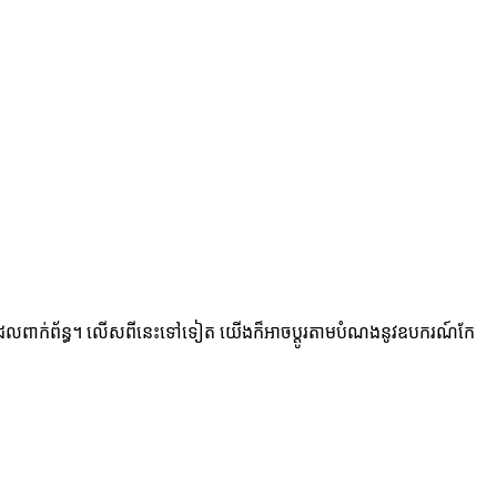
ពាក់ព័ន្ធ។ លើស​ពី​នេះ​ទៅ​ទៀត យើង​ក៏​អាច​ប្ដូរ​តាម​បំណង​នូវ​ឧបករណ៍​កែ