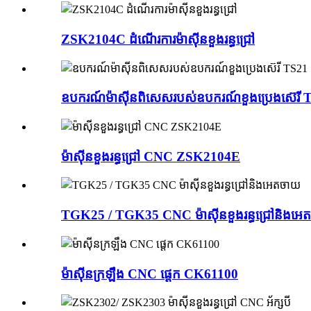
ZSK2104C ដំណើរការម៉ាស៊ីនខួងរន្ធជ្រៅ
ឧបករណ៍ម៉ាស៊ីនពិសេសរបស់ឧបករណ៍ខួងប្រេងស៊េរី 
ម៉ាស៊ីនខួងរន្ធជ្រៅ CNC ZSK2104E
TGK25 / TGK35 CNC ម៉ាស៊ីនខួងរន្ធជ្រៅនិងអេ
ម៉ាស៊ីនក្រឡឹង CNC ផ្ដេក CK61100