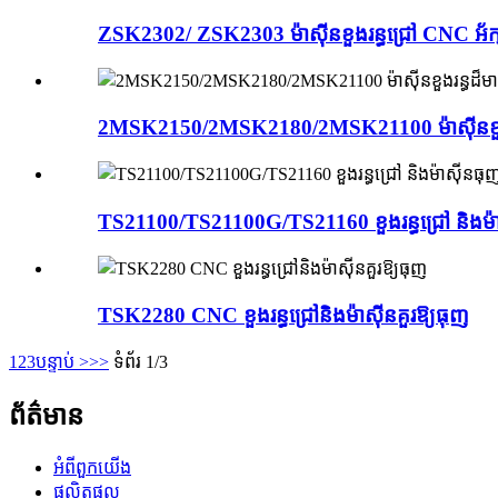
ZSK2302/ ZSK2303 ម៉ាស៊ីនខួងរន្ធជ្រៅ CNC អ័ក្
2MSK2150/2MSK2180/2MSK21100 ម៉ាស៊ីនខួងរ
TS21100/TS21100G/TS21160 ខួងរន្ធជ្រៅ និងម៉
TSK2280 CNC ខួងរន្ធជ្រៅនិងម៉ាស៊ីនគួរឱ្យធុញ
1
2
3
បន្ទាប់ >
>>
ទំព័រ 1/3
ព័ត៌មាន
អំពីពួកយើង
ផលិតផល