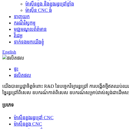
ម៉ាស៊ីនខួង និងខួងរន្ធជ្រៅខ្លាំង
ម៉ាស៊ីន CNC ធំ
ទាញយក
ករណីវិស្វកម្ម
មជ្ឈមណ្ឌលព័ត៌មាន
វីដេអូ
ទាក់ទងមកយើងខ្ញុំ
English
ផ្ទះ
ផលិតផល
យើងបានប្តេជ្ញាចិត្តចំពោះ R&D នៃបច្ចេកវិទ្យារន្ធជ្រៅ ការបង្កើតថ្មីឥតឈប
ច្នៃ​រន្ធ​ជ្រៅ​ពិសេស ឧបករណ៍​កាត់​ពិសេស ឧបករណ៍​សម្រាប់​វាស់​ស្ទង់​ជាដើម​ស
ប្រភេទ
ម៉ាស៊ីនខួងរន្ធជ្រៅ CNC
ម៉ាស៊ីនខួង CNC