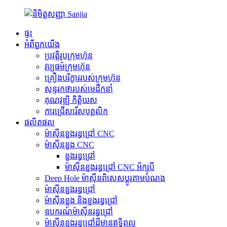
ផ្ទះ
អំពីពួកយើង
ប្រវត្តិរូបក្រុមហ៊ុន
វប្បធម៌ក្រុមហ៊ុន
គ្រឿងបរិក្ខាររបស់ក្រុមហ៊ុន
សុន្ទរកថារបស់មេដឹកនាំ
គុណវុឌ្ឍិ កិត្តិយស
ការជ្រើសរើសបុគ្គលិក
ផលិតផល
ម៉ាស៊ីនខួងរន្ធជ្រៅ CNC
ម៉ាស៊ីនខួង CNC
ខួងរន្ធជ្រៅ
ម៉ាស៊ីនខួងរន្ធជ្រៅ CNC អ័ក្សបី
Deep Hole ម៉ាស៊ីនពិសេសប្ដូរតាមបំណង
ម៉ាស៊ីនខួងរន្ធជ្រៅ
ម៉ាស៊ីនខួង និងខួងរន្ធជ្រៅ
ឧបករណ៍ម៉ាស៊ីនរន្ធជ្រៅ
ម៉ាស៊ីនខួងរន្ធជ្រៅដ៏មានឥទ្ធិពល