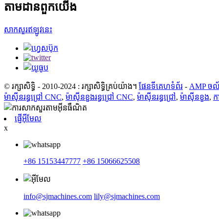
តាមដានពួកយើង
សាកសួរឥឡូវនេះ
© រក្សាសិទ្ធិ - 2010-2024 : រក្សាសិទ្ធិគ្រប់យ៉ាង។
ផែនទីគេហទំព័រ
-
AMP ចល
ម៉ាស៊ីនរន្ធជ្រៅ CNC
,
ម៉ាស៊ីនខួងរន្ធជ្រៅ CNC
,
ម៉ាស៊ីនរន្ធជ្រៅ
,
ម៉ាស៊ីនខួង
,
ក
ផ្ញើអ៊ីមែល
x
+86 15153447777
+86 15066625508
info@sjmachines.com
lily@sjmachines.com