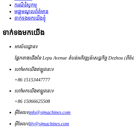
ករណីវិស្វកម្ម
មជ្ឈមណ្ឌលព័ត៌មាន
ទាក់ទងមកយើងខ្ញុំ
ទាក់ទងមកយើង
អាស័យដ្ឋាន៖
ផ្នែកខាងជើងនៃ Lepu Avenue តំបន់អភិវឌ្ឍន៍សេដ្ឋកិច្ច Dezhou (ពីចំ
ហៅមកយើងឥឡូវនេះ៖
+86 15153447777
ហៅមកយើងឥឡូវនេះ៖
+86 15066625508
អ៊ីមែល៖
info@sjmachines.com
អ៊ីមែល៖
lily@sjmachines.com