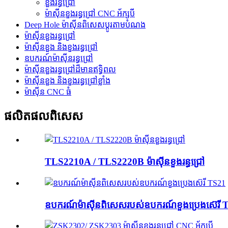
ខួងរន្ធជ្រៅ
ម៉ាស៊ីនខួងរន្ធជ្រៅ CNC អ័ក្សបី
Deep Hole ម៉ាស៊ីនពិសេសប្ដូរតាមបំណង
ម៉ាស៊ីនខួងរន្ធជ្រៅ
ម៉ាស៊ីនខួង និងខួងរន្ធជ្រៅ
ឧបករណ៍ម៉ាស៊ីនរន្ធជ្រៅ
ម៉ាស៊ីនខួងរន្ធជ្រៅដ៏មានឥទ្ធិពល
ម៉ាស៊ីនខួង និងខួងរន្ធជ្រៅខ្លាំង
ម៉ាស៊ីន CNC ធំ
ផលិតផលពិសេស
TLS2210A / TLS2220B ម៉ាស៊ីនខួងរន្ធជ្រៅ
ឧបករណ៍ម៉ាស៊ីនពិសេសរបស់ឧបករណ៍ខួងប្រេងស៊េរី 