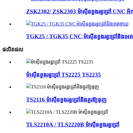
ZSK2302/ ZSK2303 ម៉ាស៊ីនខួងរន្ធជ្រៅ CNC អ័ក្
TGK25 / TGK35 CNC ម៉ាស៊ីនខួងរន្ធជ្រៅនិងអេ
ផលិតផល
ម៉ាស៊ីនខួងរន្ធជ្រៅ TS2225 TS2235
TS2116 ម៉ាស៊ីនខួងរន្ធជ្រៅនិងគួរឱ្យធុញ
TLS2210A / TLS2220B ម៉ាស៊ីនខួងរន្ធជ្រៅ