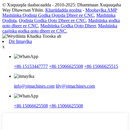
© Xuquuqda daabacaadda - 2010-2025: Dhammaan Xuquuqaha
Way Dhawrsan Yihiin.
Khariidadda goobta
-
Moobaylka AMP
Mashiinka Qodista Godka Qotoda Dheer ee CNC
,
Mashiinka
Qodista
,
Qodista Godka Qoto Dheer ee CNC
,
Mashiinka godka
qoto dheer ee CNC
,
Mashiinka Godka Qoto Dheer
,
Mashiinka
caajiska godka qoto dheer ee CNC
,
Dir Iimaylka
x
+86 15153447777
+86 15066625508
+86 15066625515
info@sjmachines.com
lily@sjmachines.com
+86 15066625508
+86 15066625508