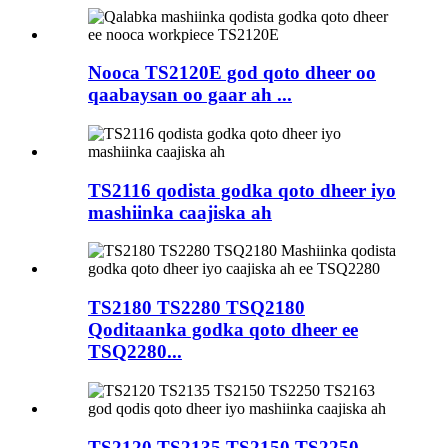
Nooca TS2120E god qoto dheer oo
qaabaysan oo gaar ah ...
TS2116 qodista godka qoto dheer iyo
mashiinka caajiska ah
TS2180 TS2280 TSQ2180
Qoditaanka godka qoto dheer ee
TSQ2280...
TS2120 TS2135 TS2150 TS2250