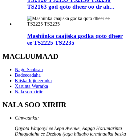
TS2163 god qoto dheer oo dr ah...
Mashiinka caajiska godka qoto dheer
ee TS2225 TS2235
MACLUUMAAD
Nagu Saabsan
Badeecadaha
Kiiska Injineerinka
Xarunta Wararka
Nala soo xiriir
NALA SOO XIRIIR
Cinwaanka:
Qaybta Waqooyi ee Lepu Avenue, Aagga Horumarinta
Dhaqaalaha ee Dezhou (laga bilaabo terminaalka baska