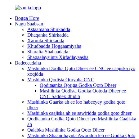
Bogga Hore
Nagu Saabsan
Astaamaha Shirkadda
Dhaqanka Shirkadda
Xarunta Shirkadda
Khudbadda Hoggaamiyaha
Sharafta Shahaadada
Shaqaalaysiinta Xirfadlayaasha
Badeecadaha
Mashiinka Doolka Qoto Dheer ee CNC ee caajiska iyo
xoqidda
Mashiinka Qodista Qoryaha CNC
Qoditaanka Qoriga Godka Qoto Dheer
Mashiinka Qodista Godka Qotoda Dheer ee
CNC Saddex-dhidib
Mashiinka Gaarka ah ee loo habeeyey godka qoto
dheer
Mashiinka caajiska ah ee sawiridda godka qoto dheer
Qoditaanka Godka Qoto Dheer iyo Mashiinka Caajiska
ah
Qalabka Mashiinka Godka Qoto Dheer
Mashiinka Shaandhaynta Awoodda leh ee Godka Qoto