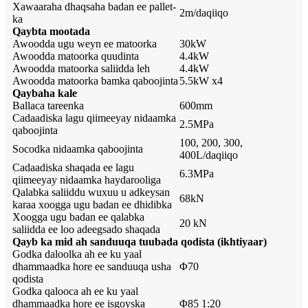
Xawaaraha dhaqsaha badan ee pallet-
2m/daqiiqo
ka
Qaybta mootada
Awoodda ugu weyn ee matoorka
30kW
Awoodda matoorka quudinta
4.4kW
Awoodda matoorka saliidda leh
4.4kW
Awoodda matoorka bamka qaboojinta
5.5kW x4
Qaybaha kale
Ballaca tareenka
600mm
Cadaadiska lagu qiimeeyay nidaamka
2.5MPa
qaboojinta
100, 200, 300,
Socodka nidaamka qaboojinta
400L/daqiiqo
Cadaadiska shaqada ee lagu
6.3MPa
qiimeeyay nidaamka haydarooliga
Qalabka saliiddu wuxuu u adkeysan
68kN
karaa xoogga ugu badan ee dhidibka
Xoogga ugu badan ee qalabka
20 kN
saliidda ee loo adeegsado shaqada
Qayb ka mid ah sanduuqa tuubada qodista (ikhtiyaar)
Godka daloolka ah ee ku yaal
dhammaadka hore ee sanduuqa usha
Φ70
qodista
Godka qalooca ah ee ku yaal
dhammaadka hore ee isgoyska
Φ85 1:20