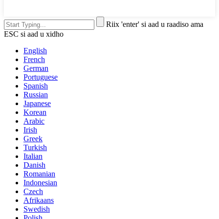
Riix 'enter' si aad u raadiso ama
ESC si aad u xidho
English
French
German
Portuguese
Spanish
Russian
Japanese
Korean
Arabic
Irish
Greek
Turkish
Italian
Danish
Romanian
Indonesian
Czech
Afrikaans
Swedish
Polish