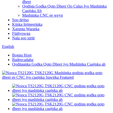
dheer
Qodista Godka Qoto Dheer Oo Culus Iyo Mashiinka
Caajiska Ah
Mashiinka CNC ee weyn
Soo dejiso
Kiiska Injineerinka
Xarunta Wararka
Fiidiyowga
Nala soo xiriir
English
Bogga Hore
Badeecadaha
Qoditaanka Godka Qoto Dheer iyo Mashiinka Caajiska ah