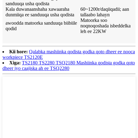
sanduuqa usha qodista
Kala duwanaanshaha xawaaraha
60~1200r/daqiiqadii; aan
dunmiiqa ee sanduuqa usha qodista
tallaabo lahayn
Matoorka soo
awoodda matoorka sanduuqa biibiile
noqnoqoshada isbeddelka
qodid
leh ee 22KW
Kii hore:
Qalabka mashiinka qodista godka qoto dheer ee nooca
workpiece TS2120E
Xiga:
TS2180 TS2280 TSQ2180 Mashiinka qodista godka qoto
dheer iyo caajiska ah ee TSQ2280