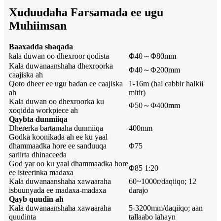
Xuduudaha Farsamada ee ugu
Muhiimsan
Baaxadda shaqada
kala duwan oo dhexroor qodista
Φ40～Φ80mm
Kala duwanaanshaha dhexroorka
Φ40～Φ200mm
caajiska ah
Qoto dheer ee ugu badan ee caajiska
1-16m (hal cabbir halkii
ah
mitir)
Kala duwan oo dhexroorka ku
Φ50～Φ400mm
xoqidda workpiece ah
Qaybta dunmiiqa
Dhererka bartamaha dunmiiqa
400mm
Godka koonikada ah ee ku yaal
dhammaadka hore ee sanduuqa
Φ75
sariirta dhinaceeda
God yar oo ku yaal dhammaadka hore
Φ85 1:20
ee isteerinka madaxa
Kala duwanaanshaha xawaaraha
60~1000r/daqiiqo; 12
isbuunyada ee madaxa-madaxa
darajo
Qayb quudin ah
Kala duwanaanshaha xawaaraha
5-3200mm/daqiiqo; aan
quudinta
tallaabo lahayn