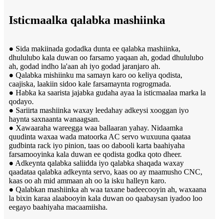
Isticmaalka qalabka mashiinka
● Sida makiinada godadka dunta ee qalabka mashiinka,
dhululubo kala duwan oo farsamo yaqaan ah, godad dhululubo
ah, godad indho la'aan ah iyo godad jaranjaro ah.
● Qalabka mishiinku ma samayn karo oo keliya qodista,
caajiska, laakiin sidoo kale farsamaynta rogrogmada.
● Habka ka saarista jajabka gudaha ayaa la isticmaalaa marka la
qodayo.
● Sariirta mashiinka waxay leedahay adkeysi xooggan iyo
haynta saxnaanta wanaagsan.
● Xawaaraha wareegga waa ballaaran yahay. Nidaamka
quudinta waxaa wada matoorka AC servo wuxuuna qaataa
gudbinta rack iyo pinion, taas oo dabooli karta baahiyaha
farsamooyinka kala duwan ee qodista godka qoto dheer.
● Adkeynta qalabka saliidda iyo qalabka shaqada waxay
qaadataa qalabka adkeynta servo, kaas oo ay maamusho CNC,
kaas oo ah mid ammaan ah oo la isku halleyn karo.
● Qalabkan mashiinka ah waa taxane badeecooyin ah, waxaana
la bixin karaa alaabooyin kala duwan oo qaabaysan iyadoo loo
eegayo baahiyaha macaamiisha.