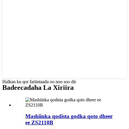
Halkan ku qor fariintaada oo noo soo dir
Badeecadaha La Xiriira
Mashiinka qodista godka qoto dheer
ee ZS2110B