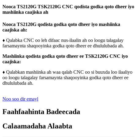
Nooca TS2120G TSK2120G CNC qodista godka qoto dheer iyo
mashiinka caajiska ah
Nooca TS2120G qodista godka qoto dheer iyo mashiinka
caajiska ah:
♦ Qalabka CNC oo leh difaac nus-ilaalin ah oo loogu talagalay
farsamaynta shaqooyinka godka qoto dheer ee dhululubada ah.
Mashiinka qodista godka qoto dheer ee TSK2120G CNC iyo
caajiska:
♦ Qalabkan mashiinka ah waa qalab CNC oo si buuxda loo ilaaliyo
oo loogu talagalay farsamaynta shaqooyinka godka qoto dheer ee
dhululubada ah.
Noo soo dir emayl
Faahfaahinta Badeecada
Calaamadaha Alaabta