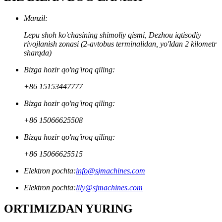
Manzil:
Lepu shoh ko'chasining shimoliy qismi, Dezhou iqtisodiy
rivojlanish zonasi (2-avtobus terminalidan, yo'ldan 2 kilometr
sharqda)
Bizga hozir qo'ng'iroq qiling:
+86 15153447777
Bizga hozir qo'ng'iroq qiling:
+86 15066625508
Bizga hozir qo'ng'iroq qiling:
+86 15066625515
Elektron pochta:
info@sjmachines.com
Elektron pochta:
lily@sjmachines.com
ORTIMIZDAN YURING