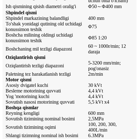
uchun bitta o'lcham)
Ish qismining qisish diametri oralig'i
Φ50～Φ400 mm
Shpindel qismi
Shpindel markazining balandligi
400 mm
To'shak yonidagi qutining old uchidagi
Φ75
konussimon teshik
Boshcha milining oldingi uchidagi
Φ85 1:20
konussimon teshik
60 ~ 1000r/min; 12
Boshchaning mil tezligi diapazoni
daraja
Oziqlantirish qismi
5-3200 mm/min;
Oziqlantirish tezligi diapazoni
pog'onasiz
Paletning tez harakatlanish tezligi
2m/min
Motor qismi
Asosiy dvigatel kuchi
30 kVt
Besleme motorining quvvati
4,4 kVt
Yog 'motorining kuchi
4,4 kVt
Sovutish nasosi motorining quvvati
5,5 kVt x4
Boshqa qismlar
Reyning kengligi
600 mm
Sovutish tizimining nominal bosimi
2,5MPa
100, 200, 300,
Sovutish tizimining oqimi
400L/min
Shlangi tizimning nominal ish bosimi
6.3MPa