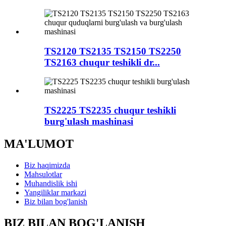
TS2120 TS2135 TS2150 TS2250
TS2163 chuqur teshikli dr...
TS2225 TS2235 chuqur teshikli
burg'ulash mashinasi
MA'LUMOT
Biz haqimizda
Mahsulotlar
Muhandislik ishi
Yangiliklar markazi
Biz bilan bog'lanish
BIZ BILAN BOG'LANISH