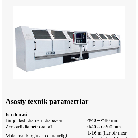
Asosiy texnik parametrlar
Ish doirasi
Burg'ulash diametri diapazoni
Φ40～Φ80 mm
Zerikarli diametr oralig'i
Φ40～Φ200 mm
1-16 m (har bir metr
Maksimal burg'ulash chuqurligi