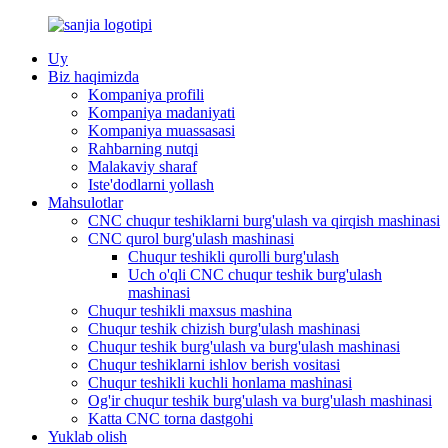
Uy
Biz haqimizda
Kompaniya profili
Kompaniya madaniyati
Kompaniya muassasasi
Rahbarning nutqi
Malakaviy sharaf
Iste'dodlarni yollash
Mahsulotlar
CNC chuqur teshiklarni burg'ulash va qirqish mashinasi
CNC qurol burg'ulash mashinasi
Chuqur teshikli qurolli burg'ulash
Uch o'qli CNC chuqur teshik burg'ulash
mashinasi
Chuqur teshikli maxsus mashina
Chuqur teshik chizish burg'ulash mashinasi
Chuqur teshik burg'ulash va burg'ulash mashinasi
Chuqur teshiklarni ishlov berish vositasi
Chuqur teshikli kuchli honlama mashinasi
Og'ir chuqur teshik burg'ulash va burg'ulash mashinasi
Katta CNC torna dastgohi
Yuklab olish