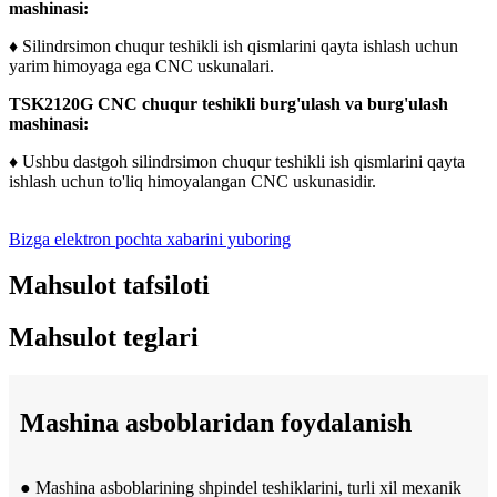
mashinasi:
♦ Silindrsimon chuqur teshikli ish qismlarini qayta ishlash uchun
yarim himoyaga ega CNC uskunalari.
TSK2120G CNC chuqur teshikli burg'ulash va burg'ulash
mashinasi:
♦ Ushbu dastgoh silindrsimon chuqur teshikli ish qismlarini qayta
ishlash uchun to'liq himoyalangan CNC uskunasidir.
Bizga elektron pochta xabarini yuboring
Mahsulot tafsiloti
Mahsulot teglari
Mashina asboblaridan foydalanish
● Mashina asboblarining shpindel teshiklarini, turli xil mexanik