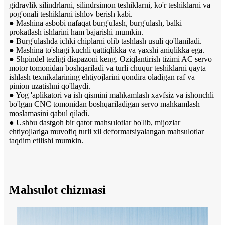
gidravlik silindrlarni, silindrsimon teshiklarni, ko'r teshiklarni va
pog'onali teshiklarni ishlov berish kabi.
● Mashina asbobi nafaqat burg'ulash, burg'ulash, balki
prokatlash ishlarini ham bajarishi mumkin.
● Burg'ulashda ichki chiplarni olib tashlash usuli qo'llaniladi.
● Mashina to'shagi kuchli qattiqlikka va yaxshi aniqlikka ega.
● Shpindel tezligi diapazoni keng. Oziqlantirish tizimi AC servo
motor tomonidan boshqariladi va turli chuqur teshiklarni qayta
ishlash texnikalarining ehtiyojlarini qondira oladigan raf va
pinion uzatishni qo'llaydi.
● Yog 'aplikatori va ish qismini mahkamlash xavfsiz va ishonchli
bo'lgan CNC tomonidan boshqariladigan servo mahkamlash
moslamasini qabul qiladi.
● Ushbu dastgoh bir qator mahsulotlar bo'lib, mijozlar
ehtiyojlariga muvofiq turli xil deformatsiyalangan mahsulotlar
taqdim etilishi mumkin.
Mahsulot chizmasi