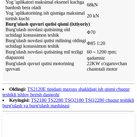
Yog 'aplikatori maksimal eksenel kuchga
68kN
bardosh bera oladi
Yog 'aplikatorining ish qismiga maksimal
20 kN
tortish kuchi
Burg'ulash quvuri qutisi qismi (ixtiyoriy)
Burg'ulash novdasi qutisining old
Φ70
uchidagi konussimon teshik
Burg'ulash novdasi qutisi milining oldingi
Φ85 1:20
uchidagi konussimon teshik
Burg'ulash novdasi qutisining mil tezligi
60～1200 rpm;
diapazoni
qadamsiz
Burg'ulash quvuri qutisi motorining
22KW o'zgaruvchan
quvvati
chastotali motor
Oldingi:
TS2120E tipidagi maxsus shakldagi ish qismi chuqur
teshikli ishlov berish dastgohi
Keyingisi:
TS2180 TS2280 TSQ2180 TSQ2280 chuqur teshikli
burg'ulash va burg'ulash mashinasi