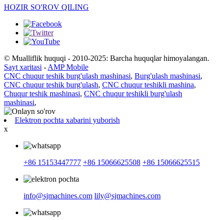
HOZIR SO'ROV QILING
© Mualliflik huquqi - 2010-2025: Barcha huquqlar himoyalangan.
Sayt xaritasi
-
AMP Mobile
CNC chuqur teshik burg'ulash mashinasi
,
Burg'ulash mashinasi
,
CNC chuqur teshik burg'ulash
,
CNC chuqur teshikli mashina
,
Chuqur teshik mashinasi
,
CNC chuqur teshikli burg'ulash
mashinasi
,
Elektron pochta xabarini yuborish
x
+86 15153447777
+86 15066625508
+86 15066625515
info@sjmachines.com
lily@sjmachines.com