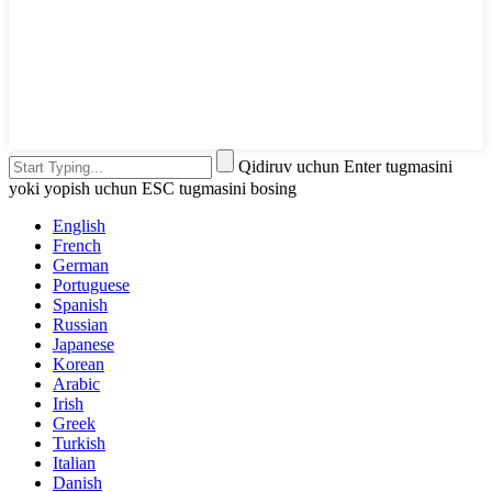
Qidiruv uchun Enter tugmasini
yoki yopish uchun ESC tugmasini bosing
English
French
German
Portuguese
Spanish
Russian
Japanese
Korean
Arabic
Irish
Greek
Turkish
Italian
Danish