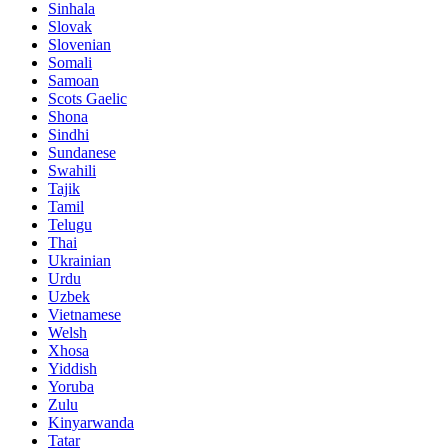
Sinhala
Slovak
Slovenian
Somali
Samoan
Scots Gaelic
Shona
Sindhi
Sundanese
Swahili
Tajik
Tamil
Telugu
Thai
Ukrainian
Urdu
Uzbek
Vietnamese
Welsh
Xhosa
Yiddish
Yoruba
Zulu
Kinyarwanda
Tatar