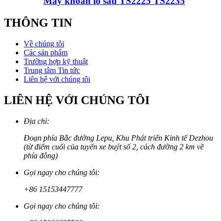
Máy khoan lỗ sâu TS2225 TS2235
THÔNG TIN
Về chúng tôi
Các sản phẩm
Trường hợp kỹ thuật
Trung tâm Tin tức
Liên hệ với chúng tôi
LIÊN HỆ VỚI CHÚNG TÔI
Địa chỉ:
Đoạn phía Bắc đường Lepu, Khu Phát triển Kinh tế Dezhou
(từ điểm cuối của tuyến xe buýt số 2, cách đường 2 km về
phía đông)
Gọi ngay cho chúng tôi:
+86 15153447777
Gọi ngay cho chúng tôi: