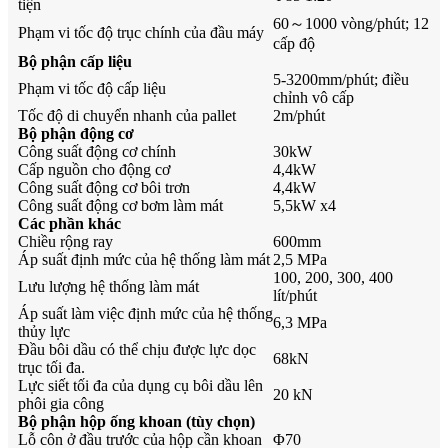
tiện
60～1000 vòng/phút; 12
Phạm vi tốc độ trục chính của đầu máy
cấp độ
Bộ phận cấp liệu
5-3200mm/phút; điều
Phạm vi tốc độ cấp liệu
chỉnh vô cấp
Tốc độ di chuyển nhanh của pallet
2m/phút
Bộ phận động cơ
Công suất động cơ chính
30kW
Cấp nguồn cho động cơ
4,4kW
Công suất động cơ bôi trơn
4,4kW
Công suất động cơ bơm làm mát
5,5kW x4
Các phần khác
Chiều rộng ray
600mm
Áp suất định mức của hệ thống làm mát
2,5 MPa
100, 200, 300, 400
Lưu lượng hệ thống làm mát
lít/phút
Áp suất làm việc định mức của hệ thống
6,3 MPa
thủy lực
Đầu bôi dầu có thể chịu được lực dọc
68kN
trục tối đa.
Lực siết tối đa của dụng cụ bôi dầu lên
20 kN
phôi gia công
Bộ phận hộp ống khoan (tùy chọn)
Lỗ côn ở đầu trước của hộp cần khoan
Φ70