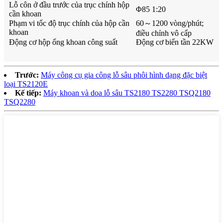
Lỗ côn ở đầu trước của trục chính hộp
Φ85 1:20
cần khoan
Phạm vi tốc độ trục chính của hộp cần
60～1200 vòng/phút;
khoan
điều chỉnh vô cấp
Động cơ hộp ống khoan công suất
Động cơ biến tần 22KW
Trước:
Máy công cụ gia công lỗ sâu phôi hình dạng đặc biệt
loại TS2120E
Kế tiếp:
Máy khoan và doa lỗ sâu TS2180 TS2280 TSQ2180
TSQ2280