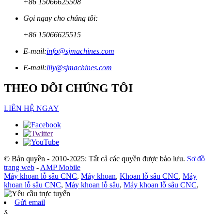
+86 15066625508
Gọi ngay cho chúng tôi:
+86 15066625515
E-mail:
info@sjmachines.com
E-mail:
lily@sjmachines.com
THEO DÕI CHÚNG TÔI
LIÊN HỆ NGAY
© Bản quyền - 2010-2025: Tất cả các quyền được bảo lưu.
Sơ đồ
trang web
-
AMP Mobile
Máy khoan lỗ sâu CNC
,
Máy khoan
,
Khoan lỗ sâu CNC
,
Máy
khoan lỗ sâu CNC
,
Máy khoan lỗ sâu
,
Máy khoan lỗ sâu CNC
,
Gửi email
x