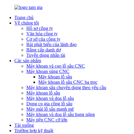
Trang chủ
Về chúng tôi
Hồ sơ công ty
Văn hóa công ty
Cơ sở của công ty
Bài phát biểu của lãnh đạo
Bằng cấp danh dự
Tuyển dụng nhân tài
Các sản phẩm
Máy khoan và cạo lỗ sâu CNC
Máy khoan súng CNC
Máy khoan lỗ sâu
Máy khoan lỗ sâu CNC ba trục
Máy khoan sâu chuyên dụng theo yêu cầu
Máy khoan lỗ sâu
Máy khoan và doa lỗ sâu
Dụng cụ gia công lỗ sâu
Máy mài lỗ sâu mạnh mẽ
Máy khoan và doa lỗ sâu hạng nặng
Máy tiện CNC cỡ lớn
Tải xuống
Trường hợp kỹ thuật