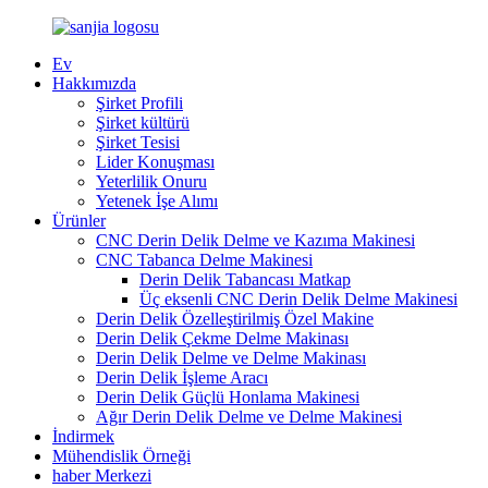
Ev
Hakkımızda
Şirket Profili
Şirket kültürü
Şirket Tesisi
Lider Konuşması
Yeterlilik Onuru
Yetenek İşe Alımı
Ürünler
CNC Derin Delik Delme ve Kazıma Makinesi
CNC Tabanca Delme Makinesi
Derin Delik Tabancası Matkap
Üç eksenli CNC Derin Delik Delme Makinesi
Derin Delik Özelleştirilmiş Özel Makine
Derin Delik Çekme Delme Makinası
Derin Delik Delme ve Delme Makinası
Derin Delik İşleme Aracı
Derin Delik Güçlü Honlama Makinesi
Ağır Derin Delik Delme ve Delme Makinesi
İndirmek
Mühendislik Örneği
haber Merkezi