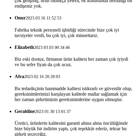
çok gelişmiş, ürün oldukça yeterli, ek konusunda herhangi bir
endişeniz yok.
Onur
2023.03.16 11:52:53
Fabrika teknik personeli işbirliği sürecinde bize çok iyi
tavsiyeler verdi, bu çok iyi, çok minnettarız.
Elizabeth
2023.03.03 00:34:46
Biz eski dostuz, firmanın ürün kalitesi her zaman çok iyiydi
ve bu sefer fiyatı da çok ucuz.
Alva
2023.02.16 20:28:03
Bu tedarikçinin hammadde kalitesi istikrarlı ve güvenilir olup,
gereksinimlerimizi karşılayan kalitede mallar sağlamak için
her zaman şirketimizin gereksinimlerine uygun olmuştur.
Geraldine
2023.01.30 13:01:37
Üretici, ürünlerin kalitesini garanti altına alma öncülüğünde
bize büyük bir indirim yaptı, çok teşekkür ederiz, tekrar bu
şirketi seçeceğiz.