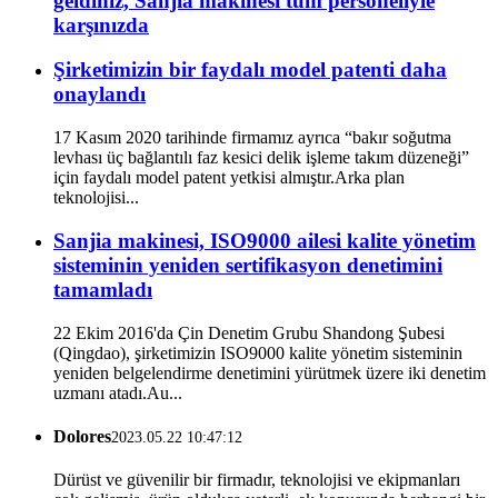
geldiniz, Sanjia makinesi tüm personeliyle
karşınızda
Şirketimizin bir faydalı model patenti daha
onaylandı
17 Kasım 2020 tarihinde firmamız ayrıca “bakır soğutma
levhası üç bağlantılı faz kesici delik işleme takım düzeneği”
için faydalı model patent yetkisi almıştır.Arka plan
teknolojisi...
Sanjia makinesi, ISO9000 ailesi kalite yönetim
sisteminin yeniden sertifikasyon denetimini
tamamladı
22 Ekim 2016'da Çin Denetim Grubu Shandong Şubesi
(Qingdao), şirketimizin ISO9000 kalite yönetim sisteminin
yeniden belgelendirme denetimini yürütmek üzere iki denetim
uzmanı atadı.Au...
Dolores
2023.05.22 10:47:12
Dürüst ve güvenilir bir firmadır, teknolojisi ve ekipmanları