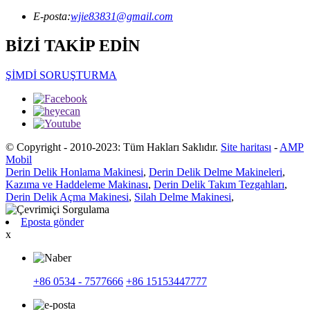
E-posta:
wjie83831@gmail.com
BİZİ TAKİP EDİN
ŞİMDİ SORUŞTURMA
© Copyright - 2010-2023: Tüm Hakları Saklıdır.
Site haritası
-
AMP
Mobil
Derin Delik Honlama Makinesi
,
Derin Delik Delme Makineleri
,
Kazıma ve Haddeleme Makinası
,
Derin Delik Takım Tezgahları
,
Derin Delik Açma Makinesi
,
Silah Delme Makinesi
,
Eposta gönder
x
+86 0534 - 7577666
+86 15153447777