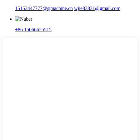
15153447777@sjmachine.cn
wjie83831@gmail.com
+86 15066625515