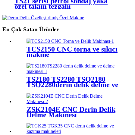
TS21 serisi petrol sondaj yaka
özel takım tezgahı
En Çok Satan Ürünler
TCS2150 CNC torna ve sıkıcı
makine
TS2180 TS2280 TSQ2180
TSQ2280derin delik delme ve
delme makinesi
ZSK2104E CNC Derin Delik
Delme Makinesi