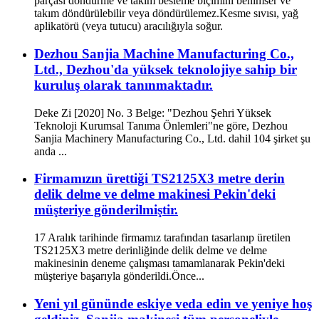
parçası döndürme ve takım besleme biçimini benimser ve
takım döndürülebilir veya döndürülemez.Kesme sıvısı, yağ
aplikatörü (veya tutucu) aracılığıyla soğur.
Dezhou Sanjia Machine Manufacturing Co.,
Ltd., Dezhou'da yüksek teknolojiye sahip bir
kuruluş olarak tanınmaktadır.
Deke Zi [2020] No. 3 Belge: "Dezhou Şehri Yüksek
Teknoloji Kurumsal Tanıma Önlemleri"ne göre, Dezhou
Sanjia Machinery Manufacturing Co., Ltd. dahil 104 şirket şu
anda ...
Firmamızın ürettiği TS2125X3 metre derin
delik delme ve delme makinesi Pekin'deki
müşteriye gönderilmiştir.
17 Aralık tarihinde firmamız tarafından tasarlanıp üretilen
TS2125X3 metre derinliğinde delik delme ve delme
makinesinin deneme çalışması tamamlanarak Pekin'deki
müşteriye başarıyla gönderildi.Önce...
Yeni yıl gününde eskiye veda edin ve yeniye hoş