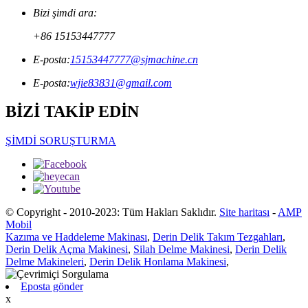
Bizi şimdi ara:
+86 15153447777
E-posta:
15153447777@sjmachine.cn
E-posta:
wjie83831@gmail.com
BİZİ TAKİP EDİN
ŞİMDİ SORUŞTURMA
© Copyright - 2010-2023: Tüm Hakları Saklıdır.
Site haritası
-
AMP
Mobil
Kazıma ve Haddeleme Makinası
,
Derin Delik Takım Tezgahları
,
Derin Delik Açma Makinesi
,
Silah Delme Makinesi
,
Derin Delik
Delme Makineleri
,
Derin Delik Honlama Makinesi
,
Eposta gönder
x