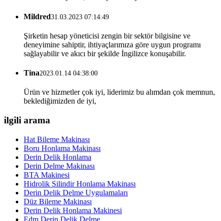
Mildred
31.03.2023 07:14:49
Şirketin hesap yöneticisi zengin bir sektör bilgisine ve
deneyimine sahiptir, ihtiyaçlarımıza göre uygun programı
sağlayabilir ve akıcı bir şekilde İngilizce konuşabilir.
Tina
2023.01.14 04:38:00
Ürün ve hizmetler çok iyi, liderimiz bu alımdan çok memnun,
beklediğimizden de iyi,
ilgili arama
Hat Bileme Makinası
Boru Honlama Makinası
Derin Delik Honlama
Derin Delme Makinası
BTA Makinesi
Hidrolik Silindir Honlama Makinası
Derin Delik Delme Uygulamaları
Düz Bileme Makinası
Derin Delik Honlama Makinesi
Edm Derin Delik Delme