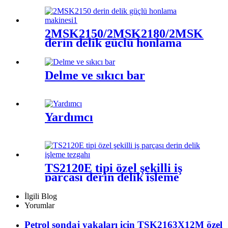
2MSK2150/2MSK2180/2MSK2110
derin delik güçlü honlama
makinesi
Delme ve sıkıcı bar
Yardımcı
TS2120E tipi özel şekilli iş
parçası derin delik işleme
tezgahı
İlgili Blog
Yorumlar
Petrol sondaj yakaları için TSK2163X12M özel