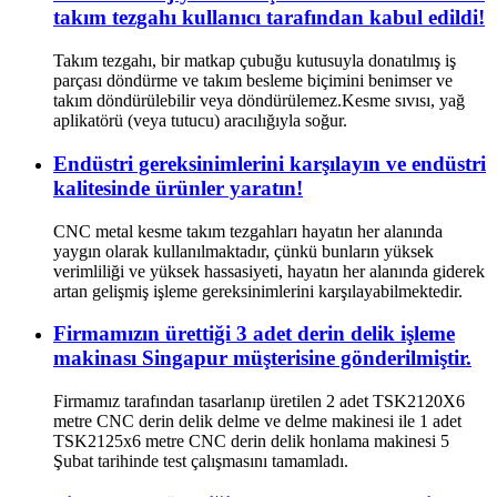
takım tezgahı kullanıcı tarafından kabul edildi!
Takım tezgahı, bir matkap çubuğu kutusuyla donatılmış iş
parçası döndürme ve takım besleme biçimini benimser ve
takım döndürülebilir veya döndürülemez.Kesme sıvısı, yağ
aplikatörü (veya tutucu) aracılığıyla soğur.
Endüstri gereksinimlerini karşılayın ve endüstri
kalitesinde ürünler yaratın!
CNC metal kesme takım tezgahları hayatın her alanında
yaygın olarak kullanılmaktadır, çünkü bunların yüksek
verimliliği ve yüksek hassasiyeti, hayatın her alanında giderek
artan gelişmiş işleme gereksinimlerini karşılayabilmektedir.
Firmamızın ürettiği 3 adet derin delik işleme
makinası Singapur müşterisine gönderilmiştir.
Firmamız tarafından tasarlanıp üretilen 2 adet TSK2120X6
metre CNC derin delik delme ve delme makinesi ile 1 adet
TSK2125x6 metre CNC derin delik honlama makinesi 5
Şubat tarihinde test çalışmasını tamamladı.