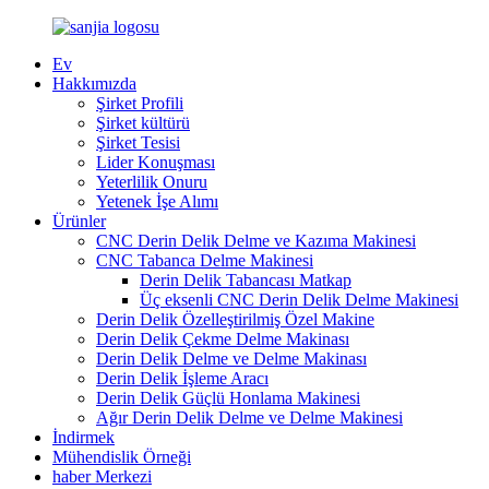
Ev
Hakkımızda
Şirket Profili
Şirket kültürü
Şirket Tesisi
Lider Konuşması
Yeterlilik Onuru
Yetenek İşe Alımı
Ürünler
CNC Derin Delik Delme ve Kazıma Makinesi
CNC Tabanca Delme Makinesi
Derin Delik Tabancası Matkap
Üç eksenli CNC Derin Delik Delme Makinesi
Derin Delik Özelleştirilmiş Özel Makine
Derin Delik Çekme Delme Makinası
Derin Delik Delme ve Delme Makinası
Derin Delik İşleme Aracı
Derin Delik Güçlü Honlama Makinesi
Ağır Derin Delik Delme ve Delme Makinesi
İndirmek
Mühendislik Örneği
haber Merkezi