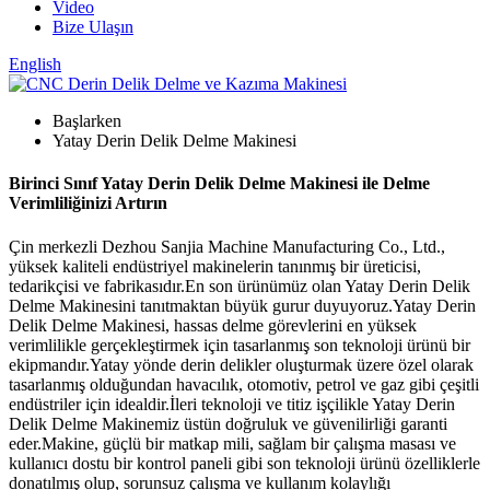
Video
Bize Ulaşın
English
Başlarken
Yatay Derin Delik Delme Makinesi
Birinci Sınıf Yatay Derin Delik Delme Makinesi ile Delme
Verimliliğinizi Artırın
Çin merkezli Dezhou Sanjia Machine Manufacturing Co., Ltd.,
yüksek kaliteli endüstriyel makinelerin tanınmış bir üreticisi,
tedarikçisi ve fabrikasıdır.En son ürünümüz olan Yatay Derin Delik
Delme Makinesini tanıtmaktan büyük gurur duyuyoruz.Yatay Derin
Delik Delme Makinesi, hassas delme görevlerini en yüksek
verimlilikle gerçekleştirmek için tasarlanmış son teknoloji ürünü bir
ekipmandır.Yatay yönde derin delikler oluşturmak üzere özel olarak
tasarlanmış olduğundan havacılık, otomotiv, petrol ve gaz gibi çeşitli
endüstriler için idealdir.İleri teknoloji ve titiz işçilikle Yatay Derin
Delik Delme Makinemiz üstün doğruluk ve güvenilirliği garanti
eder.Makine, güçlü bir matkap mili, sağlam bir çalışma masası ve
kullanıcı dostu bir kontrol paneli gibi son teknoloji ürünü özelliklerle
donatılmış olup, sorunsuz çalışma ve kullanım kolaylığı